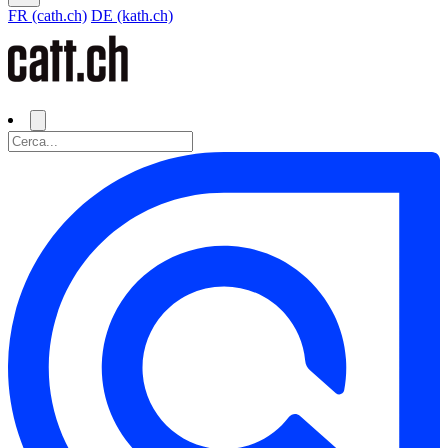
FR (cath.ch)
DE (kath.ch)