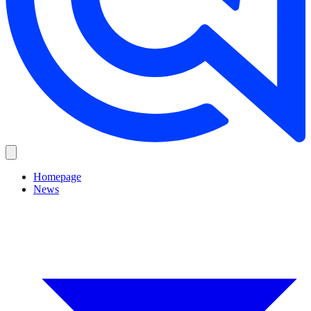
Homepage
News