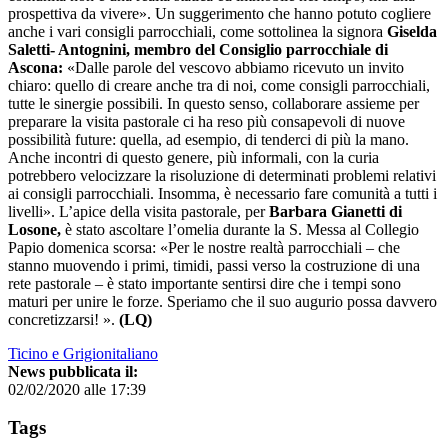
prospettiva da vivere». Un suggerimento che hanno potuto cogliere
anche i vari consigli parrocchiali, come sottolinea la signora
Giselda
Saletti- Antognini, membro del Consiglio parrocchiale di
Ascona:
«Dalle parole del vescovo abbiamo ricevuto un invito
chiaro: quello di creare anche tra di noi, come consigli parrocchiali,
tutte le sinergie possibili. In questo senso, collaborare assieme per
preparare la visita pastorale ci ha reso più consapevoli di nuove
possibilità future: quella, ad esempio, di tenderci di più la mano.
Anche incontri di questo genere, più informali, con la curia
potrebbero velocizzare la risoluzione di determinati problemi relativi
ai consigli parrocchiali. Insomma, è necessario fare comunità a tutti i
livelli». L’apice della visita pastorale, per
Barbara Gianetti di
Losone,
è stato ascoltare l’omelia durante la S. Messa al Collegio
Papio domenica scorsa: «Per le nostre realtà parrocchiali – che
stanno muovendo i primi, timidi, passi verso la costruzione di una
rete pastorale – è stato importante sentirsi dire che i tempi sono
maturi per unire le forze. Speriamo che il suo augurio possa davvero
concretizzarsi! ».
(LQ)
Ticino e Grigionitaliano
News pubblicata il:
02/02/2020 alle 17:39
Tags