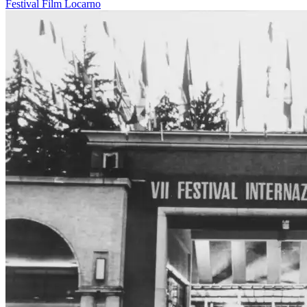
Festival
Film
Locarno