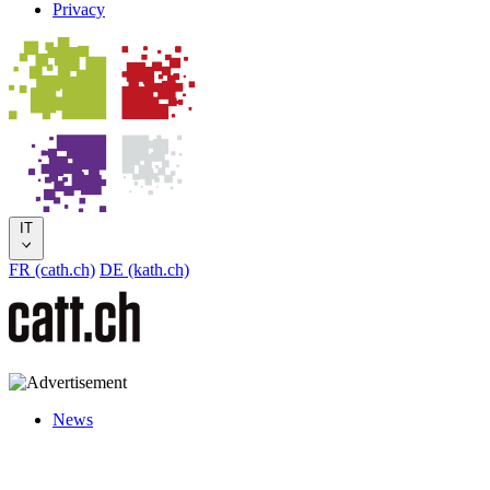
Privacy
IT
FR (cath.ch)
DE (kath.ch)
News