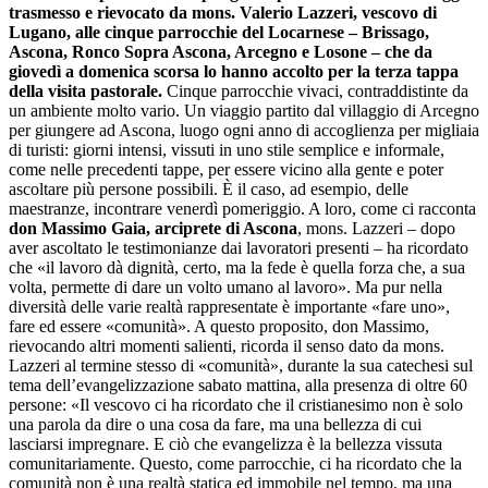
trasmesso e rievocato da mons. Valerio Lazzeri, vescovo di
Lugano, alle cinque parrocchie del Locarnese – Brissago,
Ascona, Ronco Sopra Ascona, Arcegno e Losone – che da
giovedì a domenica scorsa lo hanno accolto per la terza tappa
della visita pastorale.
Cinque parrocchie vivaci, contraddistinte da
un ambiente molto vario. Un viaggio partito dal villaggio di Arcegno
per giungere ad Ascona, luogo ogni anno di accoglienza per migliaia
di turisti: giorni intensi, vissuti in uno stile semplice e informale,
come nelle precedenti tappe, per essere vicino alla gente e poter
ascoltare più persone possibili. È il caso, ad esempio, delle
maestranze, incontrare venerdì pomeriggio. A loro, come ci racconta
don Massimo Gaia, arciprete di Ascona
, mons. Lazzeri – dopo
aver ascoltato le testimonianze dai lavoratori presenti – ha ricordato
che «il lavoro dà dignità, certo, ma la fede è quella forza che, a sua
volta, permette di dare un volto umano al lavoro». Ma pur nella
diversità delle varie realtà rappresentate è importante «fare uno»,
fare ed essere «comunità». A questo proposito, don Massimo,
rievocando altri momenti salienti, ricorda il senso dato da mons.
Lazzeri al termine stesso di «comunità», durante la sua catechesi sul
tema dell’evangelizzazione sabato mattina, alla presenza di oltre 60
persone: «Il vescovo ci ha ricordato che il cristianesimo non è solo
una parola da dire o una cosa da fare, ma una bellezza di cui
lasciarsi impregnare. E ciò che evangelizza è la bellezza vissuta
comunitariamente. Questo, come parrocchie, ci ha ricordato che la
comunità non è una realtà statica ed immobile nel tempo, ma una