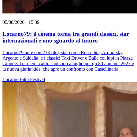
05/08/2026 - 15:39
Locarno79: il cinema torna tra grandi classici, star
internazionali e uno sguardo al futuro
Locarno79 apre con 233 film, star come Rossellini, Aronofsky,
Argento e Saldaña, e i classici Taxi Driver e Balla coi lupi in Piazza
Grande. Tra i temi caldi: l'anticipo a luglio per gli 80 anni nel 2027 e
la nuova giuria kids, che apre un confronto con Castellinaria.
Locarno
Film
Festival