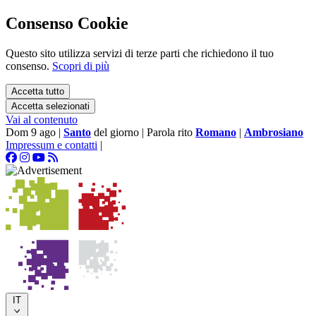
Consenso Cookie
Questo sito utilizza servizi di terze parti che richiedono il tuo
consenso.
Scopri di più
Accetta tutto
Accetta selezionati
Vai al contenuto
Dom 9 ago
|
Santo
del giorno
|
Parola rito
Romano
|
Ambrosiano
Impressum e contatti
|
IT