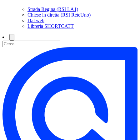
Strada Regina (RSI LA1)
Chiese in diretta (RSI ReteUno)
Dal web
Libreria SHORTCATT