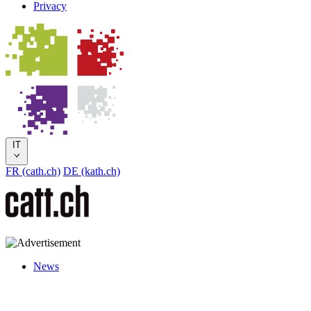
Privacy
IT
FR (cath.ch)
DE (kath.ch)
News