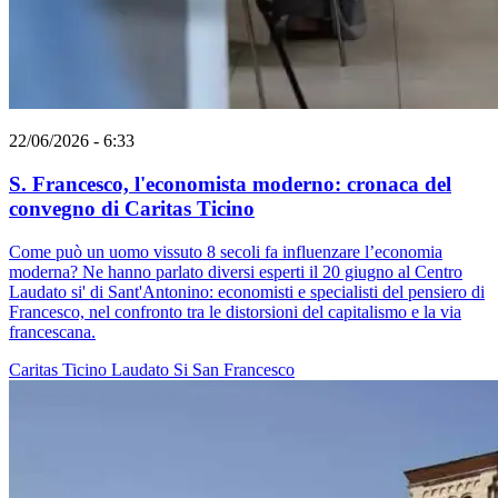
22/06/2026 - 6:33
S. Francesco, l'economista moderno: cronaca del
convegno di Caritas Ticino
Come può un uomo vissuto 8 secoli fa influenzare l’economia
moderna? Ne hanno parlato diversi esperti il 20 giugno al Centro
Laudato si' di Sant'Antonino: economisti e specialisti del pensiero di
Francesco, nel confronto tra le distorsioni del capitalismo e la via
francescana.
Caritas Ticino
Laudato Si
San Francesco