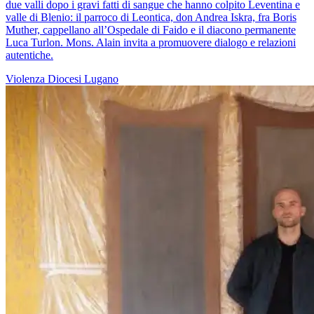
due valli dopo i gravi fatti di sangue che hanno colpito Leventina e
valle di Blenio: il parroco di Leontica, don Andrea Iskra, fra Boris
Muther, cappellano all’Ospedale di Faido e il diacono permanente
Luca Turlon. Mons. Alain invita a promuovere dialogo e relazioni
autentiche.
Violenza
Diocesi Lugano