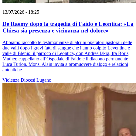
13/07/2026 - 18:25
De Raemy dopo la tragedia di Faido e Leontica: «La
Chiesa sia presenza e vicinanza nel dolore»
Abbiamo raccolto le testimonianze di alcuni operatori pastorali delle
due valli dopo i gravi fatti di sangue che hanno colpito Leventina e
valle di Blenio: il parroco di Leontica, don Andrea Iskra, fra Boris
Muther, cappellano all’Ospedale di Faido e il diacono permanente
Luca Turlon. Mons. Alain invita a promuovere dialogo e relazioni
autentiche.
Violenza
Diocesi Lugano