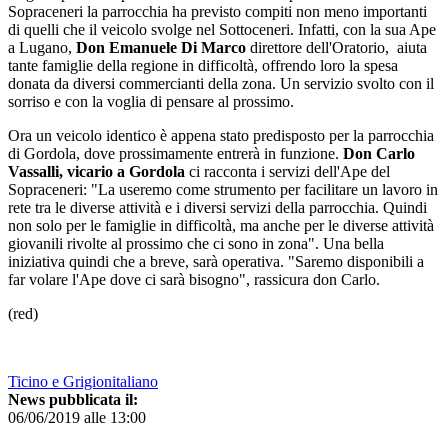
Sopraceneri la parrocchia ha previsto compiti non meno importanti
di quelli che il veicolo svolge nel Sottoceneri. Infatti, con la sua Ape
a Lugano,
Don Emanuele Di Marco
direttore dell'Oratorio, aiuta
tante famiglie della regione in difficoltà, offrendo loro la spesa
donata da diversi commercianti della zona. Un servizio svolto con il
sorriso e con la voglia di pensare al prossimo.
Ora un veicolo identico è appena stato predisposto per la parrocchia
di Gordola, dove prossimamente entrerà in funzione.
Don Carlo
Vassalli, vicario a Gordola
ci racconta i servizi dell'Ape del
Sopraceneri: "La useremo come strumento per facilitare un lavoro in
rete tra le diverse attività e i diversi servizi della parrocchia. Quindi
non solo per le famiglie in difficoltà, ma anche per le diverse attività
giovanili rivolte al prossimo che ci sono in zona". Una bella
iniziativa quindi che a breve, sarà operativa. "Saremo disponibili a
far volare l'Ape dove ci sarà bisogno", rassicura don Carlo.
(red)
Ticino e Grigionitaliano
News pubblicata il:
06/06/2019 alle 13:00