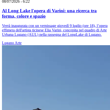
08/07/2026 - 6:22
Al Long Lake l'opera di Varini: una ricerca tra
forma, colore e spazio
Verrà inaugurata con un vernissage giovedì 9 luglio (ore 18), l’opera
effimera dell'artista ticinese Elia Varini, concepita nel quadro di Arte
Urbana Lugano (AUL) nella rassegna del LongLake di Lugano.
Lugano
Arte