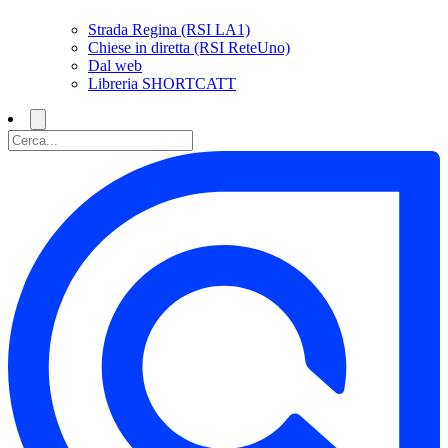
Strada Regina (RSI LA1)
Chiese in diretta (RSI ReteUno)
Dal web
Libreria SHORTCATT