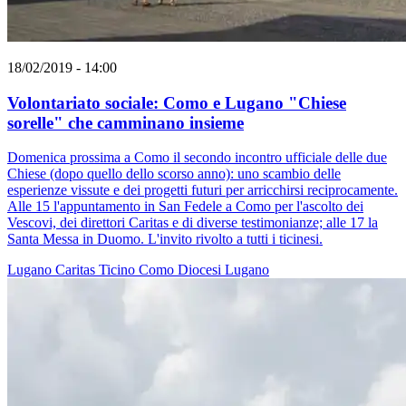
18/02/2019 - 14:00
Volontariato sociale: Como e Lugano "Chiese
sorelle" che camminano insieme
Domenica prossima a Como il secondo incontro ufficiale delle due
Chiese (dopo quello dello scorso anno): uno scambio delle
esperienze vissute e dei progetti futuri per arricchirsi reciprocamente.
Alle 15 l'appuntamento in San Fedele a Como per l'ascolto dei
Vescovi, dei direttori Caritas e di diverse testimonianze; alle 17 la
Santa Messa in Duomo. L'invito rivolto a tutti i ticinesi.
Lugano
Caritas Ticino
Como
Diocesi Lugano