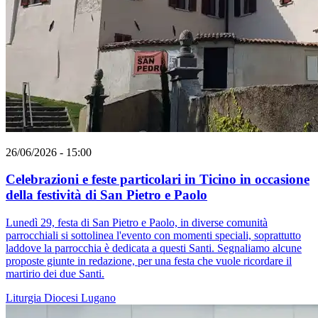
26/06/2026 - 15:00
Celebrazioni e feste particolari in Ticino in occasione
della festività di San Pietro e Paolo
Lunedì 29, festa di San Pietro e Paolo, in diverse comunità
parrocchiali si sottolinea l'evento con momenti speciali, soprattutto
laddove la parrocchia è dedicata a questi Santi. Segnaliamo alcune
proposte giunte in redazione, per una festa che vuole ricordare il
martirio dei due Santi.
Liturgia
Diocesi Lugano