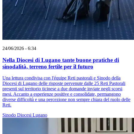
24/06/2026 - 6:34
Nella Diocesi di Lugano tante buone pratiche di
sinodalità, terreno fertile per il futuro
Una lettura condivisa con l'équipe Reti pastorali e Sinodo della
Diocesi di Lugano delle risposte pervenute dalle 25 Reti Pastorali
presenti sul territorio ticinese a due domande inviate negli scorsi
mesi. Accanto a esperienze positive e consolidate, permangono
diverse difficoltà e una percezione non sempre chiara del ruolo delle
Reti.
Sinodo
Diocesi Lugano