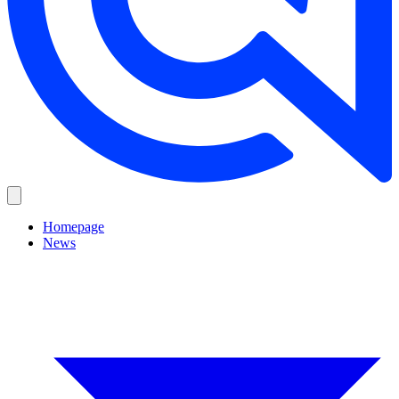
Homepage
News