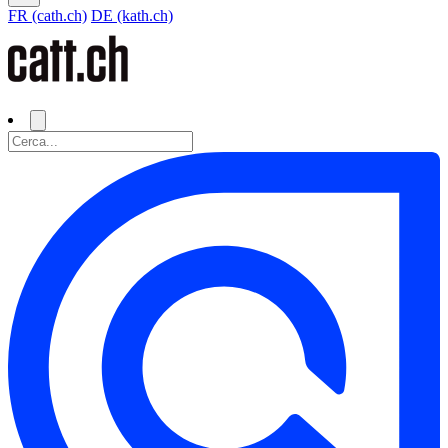
FR (cath.ch)
DE (kath.ch)