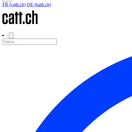
FR (cath.ch)
DE (kath.ch)