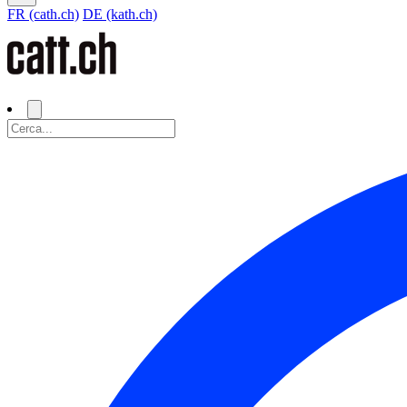
FR (cath.ch)
DE (kath.ch)