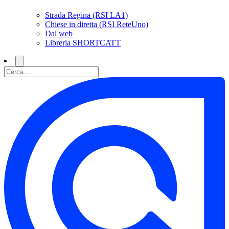
Strada Regina (RSI LA1)
Chiese in diretta (RSI ReteUno)
Dal web
Libreria SHORTCATT