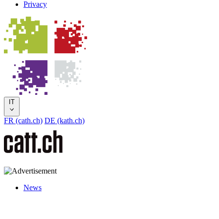
Privacy
IT
FR (cath.ch)
DE (kath.ch)
News