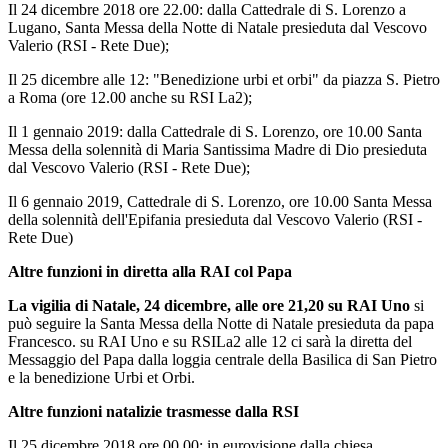
Il 24 dicembre 2018 ore 22.00: dalla Cattedrale di S. Lorenzo a
Lugano, Santa Messa della Notte di Natale presieduta dal Vescovo
Valerio (RSI - Rete Due);
Il 25 dicembre alle 12: "Benedizione urbi et orbi" da piazza S. Pietro
a Roma (ore 12.00 anche su RSI La2);
Il 1 gennaio 2019: dalla Cattedrale di S. Lorenzo, ore 10.00 Santa
Messa della solennità di Maria Santissima Madre di Dio presieduta
dal Vescovo Valerio (RSI - Rete Due);
Il 6 gennaio 2019, Cattedrale di S. Lorenzo, ore 10.00 Santa Messa
della solennità dell'Epifania presieduta dal Vescovo Valerio (RSI -
Rete Due)
Altre funzioni in diretta alla RAI col Papa
La vigilia di Natale, 24 dicembre, alle ore 21,20 su RAI Uno
si
può seguire la Santa Messa della Notte di Natale presieduta da papa
Francesco. su RAI Uno e su RSILa2 alle 12 ci sarà la diretta del
Messaggio del Papa dalla loggia centrale della Basilica di San Pietro
e la benedizione Urbi et Orbi.
Altre funzioni natalizie trasmesse dalla RSI
Il 25 dicembre 2018 ore 00.00: in eurovisione dalla chiesa