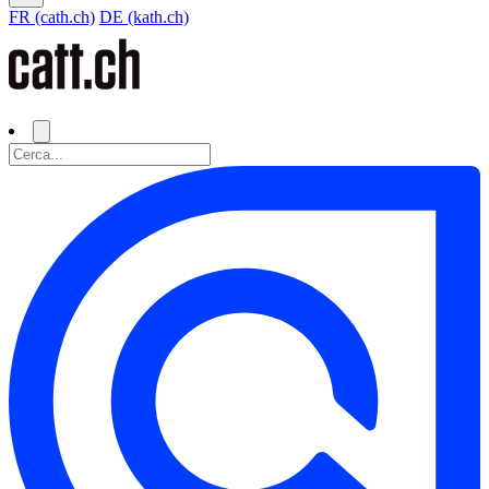
FR (cath.ch)
DE (kath.ch)