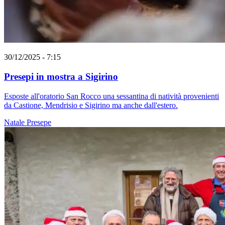
30/12/2025 - 7:15
Presepi in mostra a Sigirino
Esposte all'oratorio San Rocco una sessantina di natività provenienti
da Castione, Mendrisio e Sigirino ma anche dall'estero.
Natale
Presepe