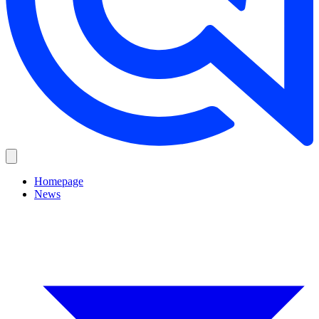
Homepage
News