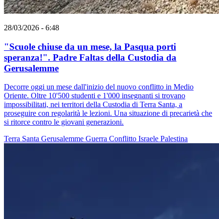
28/03/2026 - 6:48
"Scuole chiuse da un mese, la Pasqua porti
speranza!". Padre Faltas della Custodia da
Gerusalemme
Decorre oggi un mese dall'inizio del nuovo conflitto in Medio
Oriente. Oltre 10'500 studenti e 1'000 insegnanti si trovano
impossibilitati, nei territori della Custodia di Terra Santa, a
proseguire con regolarità le lezioni. Una situazione di precarietà che
si ritorce contro le giovani generazioni.
Terra Santa
Gerusalemme
Guerra
Conflitto Israele Palestina