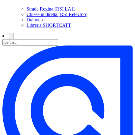
Strada Regina (RSI LA1)
Chiese in diretta (RSI ReteUno)
Dal web
Libreria SHORTCATT