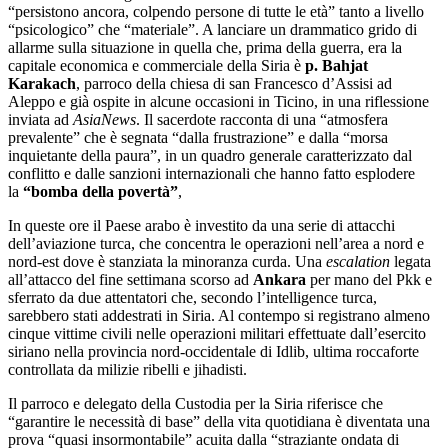
“persistono ancora, colpendo persone di tutte le età” tanto a livello
“psicologico” che “materiale”. A lanciare un drammatico grido di
allarme sulla situazione in quella che, prima della guerra, era la
capitale economica e commerciale della Siria è
p. Bahjat
Karakach
, parroco della chiesa di san Francesco d’Assisi ad
Aleppo e già ospite in alcune occasioni in Ticino, in una riflessione
inviata ad
AsiaNews
. Il sacerdote racconta di una “atmosfera
prevalente” che è segnata “dalla frustrazione” e dalla “morsa
inquietante della paura”, in un quadro generale caratterizzato dal
conflitto e dalle sanzioni internazionali che hanno fatto esplodere
la
“bomba della povertà”
,
In queste ore il Paese arabo è investito da una serie di attacchi
dell’aviazione turca, che concentra le operazioni nell’area a nord e
nord-est dove è stanziata la minoranza curda. Una
escalation
legata
all’attacco del fine settimana scorso ad
Ankara
per mano del Pkk e
sferrato da due attentatori che, secondo l’intelligence turca,
sarebbero stati addestrati in Siria. Al contempo si registrano almeno
cinque vittime civili nelle operazioni militari effettuate dall’esercito
siriano nella provincia nord-occidentale di Idlib, ultima roccaforte
controllata da milizie ribelli e jihadisti.
Il parroco e delegato della Custodia per la Siria riferisce che
“garantire le necessità di base” della vita quotidiana è diventata una
prova “quasi insormontabile” acuita dalla “straziante ondata di