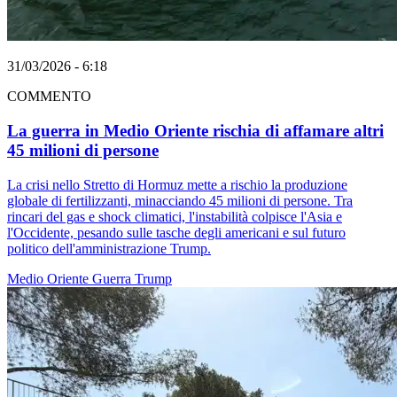
31/03/2026 - 6:18
COMMENTO
La guerra in Medio Oriente rischia di affamare altri
45 milioni di persone
La crisi nello Stretto di Hormuz mette a rischio la produzione
globale di fertilizzanti, minacciando 45 milioni di persone. Tra
rincari del gas e shock climatici, l'instabilità colpisce l'Asia e
l'Occidente, pesando sulle tasche degli americani e sul futuro
politico dell'amministrazione Trump.
Medio Oriente
Guerra
Trump