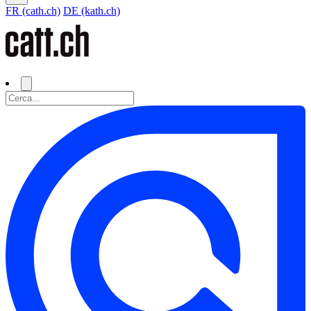
FR (cath.ch)
DE (kath.ch)