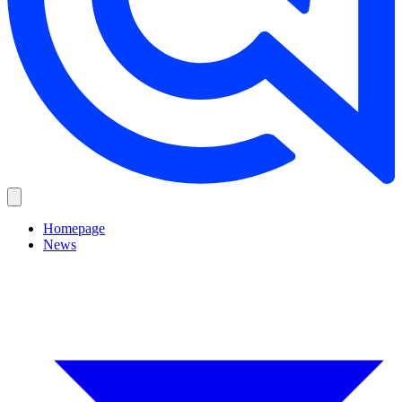
Homepage
News