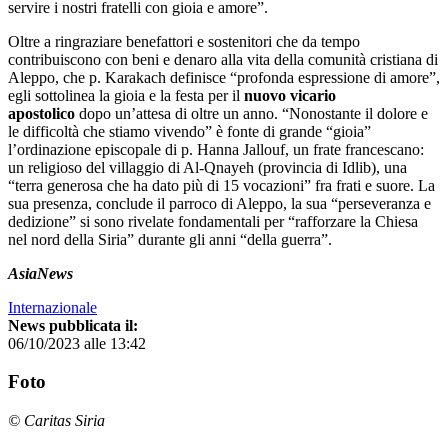
servire i nostri fratelli con gioia e amore”.
Oltre a ringraziare benefattori e sostenitori che da tempo
contribuiscono con beni e denaro alla vita della comunità cristiana di
Aleppo, che p. Karakach definisce “profonda espressione di amore”,
egli sottolinea la gioia e la festa per il
nuovo vicario
apostolico
dopo un’attesa di oltre un anno. “Nonostante il dolore e
le difficoltà che stiamo vivendo” è fonte di grande “gioia”
l’ordinazione episcopale di p. Hanna Jallouf, un frate francescano:
un religioso del villaggio di Al-Qnayeh (provincia di Idlib), una
“terra generosa che ha dato più di 15 vocazioni” fra frati e suore. La
sua presenza, conclude il parroco di Aleppo, la sua “perseveranza e
dedizione” si sono rivelate fondamentali per “rafforzare la Chiesa
nel nord della Siria” durante gli anni “della guerra”.
AsiaNews
Internazionale
News pubblicata il:
06/10/2023 alle 13:42
Foto
© Caritas Siria