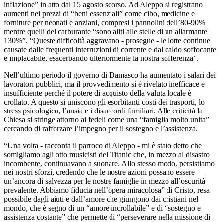
inflazione” in atto dal 15 agosto scorso. Ad Aleppo si registrano
aumenti nei prezzi di “beni essenziali” come cibo, medicine e
forniture per neonati e anziani, compresi i pannolini dell’80-90%
mentre quelli del carburante “sono aliti alle stelle di un allarmante
130%”. “Queste difficoltà aggravano - prosegue - le lotte continue
causate dalle frequenti interruzioni di corrente e dal caldo soffocante
e implacabile, esacerbando ulteriormente la nostra sofferenza”.
Nell’ultimo periodo il governo di Damasco ha aumentato i salari dei
lavoratori pubblici, ma il provvedimento si è rivelato inefficace e
insufficiente perché il potere di acquisto della valuta locale è
crollato. A questo si uniscono gli esorbitanti costi dei trasporti, lo
stress psicologico, l’ansia e i disaccordi familiari. Alle criticità la
Chiesa si stringe attorno ai fedeli come una “famiglia molto unita”
cercando di rafforzare l’impegno per il sostegno e l’assistenza.
“Una volta - racconta il parroco di Aleppo - mi è stato detto che
somigliamo agli otto musicisti del Titanic che, in mezzo al disastro
incombente, continuavano a suonare. Allo stesso modo, persistiamo
nei nostri sforzi, credendo che le nostre azioni possano essere
un’ancora di salvezza per le nostre famiglie in mezzo all’oscurità
prevalente. Abbiamo fiducia nell’opera miracolosa” di Cristo, resa
possibile dagli aiuti e dall’amore che giungono dai cristiani nel
mondo, che è segno di un “amore incrollabile” e di “sostegno e
assistenza costante” che permette di “perseverare nella missione di