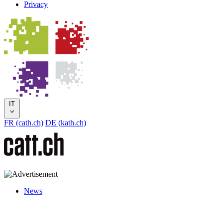
Privacy
IT
FR (cath.ch)
DE (kath.ch)
News