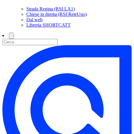
Strada Regina (RSI LA1)
Chiese in diretta (RSI ReteUno)
Dal web
Libreria SHORTCATT