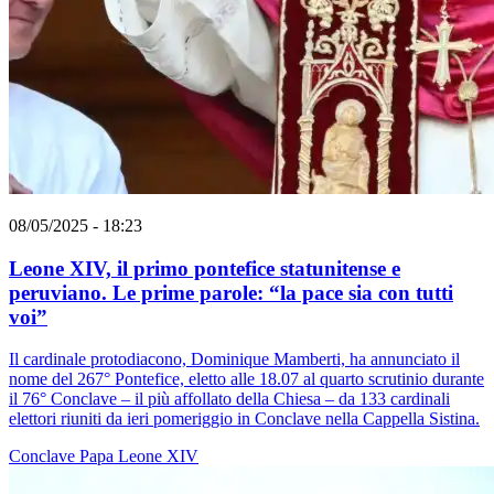
08/05/2025 - 18:23
Leone XIV, il primo pontefice statunitense e
peruviano. Le prime parole: “la pace sia con tutti
voi”
Il cardinale protodiacono, Dominique Mamberti, ha annunciato il
nome del 267° Pontefice, eletto alle 18.07 al quarto scrutinio durante
il 76° Conclave – il più affollato della Chiesa – da 133 cardinali
elettori riuniti da ieri pomeriggio in Conclave nella Cappella Sistina.
Conclave
Papa Leone XIV