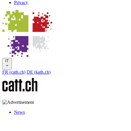
Privacy
IT
FR (cath.ch)
DE (kath.ch)
News