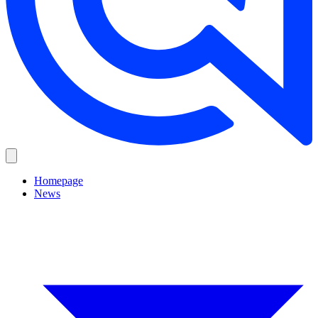
Homepage
News