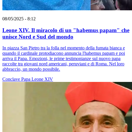
08/05/2025 - 8:12
Leone XIV. Il miracolo di un "habemus papam" che
unisce Nord e Sud del mondo
In piazza San Pietro tra la folla nel momento della fumata bianca e
quando il cardinale protodiacono annuncia l'habemus papam e poi
arriva il Papa. Emozioni, le prime testimonianze sul nuovo papa
raccolte tra giovani nord americani, peruviani e di Roma. Nel loro
abbraccio, un mondo possibile.
Conclave
Papa Leone XIV