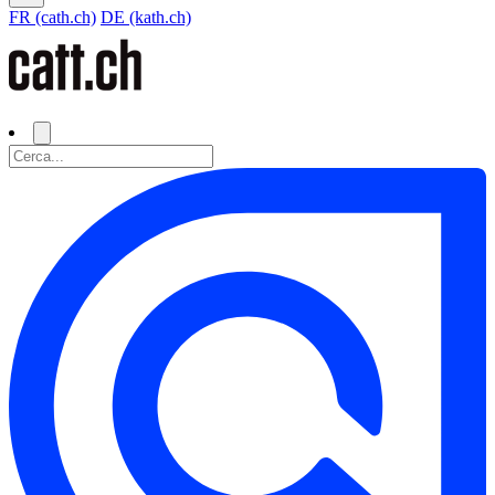
FR (cath.ch)
DE (kath.ch)