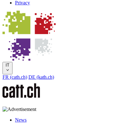
Privacy
IT
FR (cath.ch)
DE (kath.ch)
News