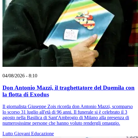
04/08/2026 - 8:10
Don Antonio Mazzi, il traghettatore del Duemila con
la flotta di Exodus
Il giornalista Giuseppe Zois ricorda don Antonio Mazzi, scomparso
lo scorso 31 luglio all'età di 96 anni. Il funerale si è celebrato il 3
agosto nella Basilica di Sant'Ambrogio di Milano alla presenza di
numerosissime persone che hanno voluto rendergli omaggio.
Lutto
Giovani
Educazione