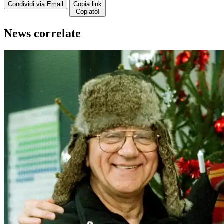
Condividi via Email
Copia link
Copiato!
News correlate