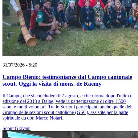
31/07/2026 - 5:20
Campo Blenio: testimonianze dal Campo cantonale
scout. Oggi la visita di mons. de Raemy
Il Campo, che si concluderà il 7 agosto, e che ritorna dopo l'ultima
edizione del 2013 a Dalpe, vede la partecipazione di oltre 1'500
scout e molti volontari. Tra le Sezioni partecipanti anche quelle del
Gruppo delle sezioni scout cattoliche (GSC), assistite per la parte
spirituale da don Marco Notari.
Scout
Giovani