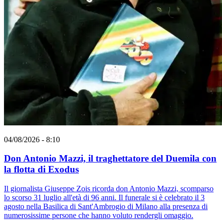
04/08/2026 - 8:10
Don Antonio Mazzi, il traghettatore del Duemila con
la flotta di Exodus
Il giornalista Giuseppe Zois ricorda don Antonio Mazzi, scomparso
lo scorso 31 luglio all'età di 96 anni. Il funerale si è celebrato il 3
agosto nella Basilica di Sant'Ambrogio di Milano alla presenza di
numerosissime persone che hanno voluto rendergli omaggio.