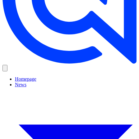
Homepage
News