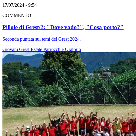
17/07/2024 - 9:54
COMMENTO
Pillole di Grest/2: "Dove vado?", "Cosa porto?"
Seconda puntata sui temi del Grest 2024.
Giovani
Grest
Estate
Parrocchie
Oratorio