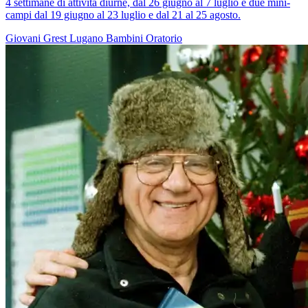
4 settimane di attività diurne, dal 26 giugno al 7 luglio e due mini-
campi dal 19 giugno al 23 luglio e dal 21 al 25 agosto.
Giovani
Grest
Lugano
Bambini
Oratorio