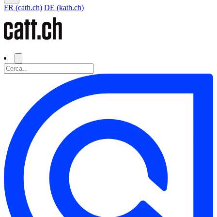
FR (cath.ch)
DE (kath.ch)