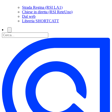
Strada Regina (RSI LA1)
Chiese in diretta (RSI ReteUno)
Dal web
Libreria SHORTCATT