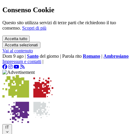
Consenso Cookie
Questo sito utilizza servizi di terze parti che richiedono il tuo
consenso.
Scopri di più
Accetta tutto
Accetta selezionati
Vai al contenuto
Dom 9 ago
|
Santo
del giorno
|
Parola rito
Romano
|
Ambrosiano
Impressum e contatti
|
IT