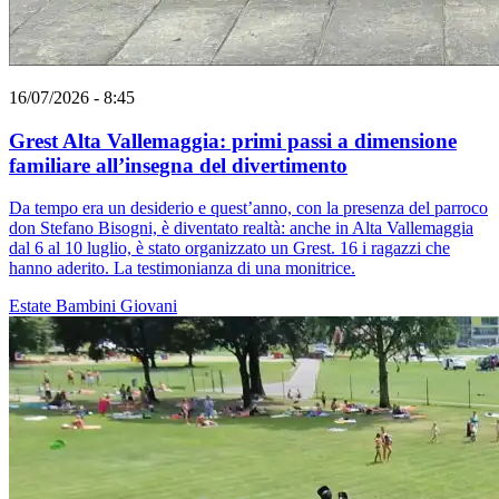
16/07/2026 - 8:45
Grest Alta Vallemaggia: primi passi a dimensione
familiare all’insegna del divertimento
Da tempo era un desiderio e quest’anno, con la presenza del parroco
don Stefano Bisogni, è diventato realtà: anche in Alta Vallemaggia
dal 6 al 10 luglio, è stato organizzato un Grest. 16 i ragazzi che
hanno aderito. La testimonianza di una monitrice.
Estate
Bambini
Giovani