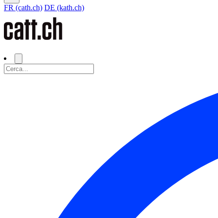
FR (cath.ch)
DE (kath.ch)