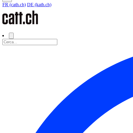
FR (cath.ch)
DE (kath.ch)