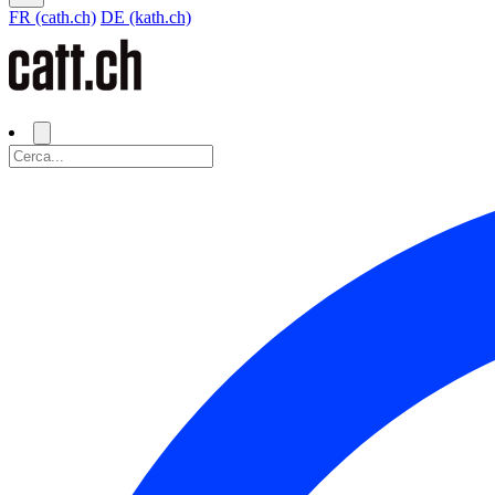
FR (cath.ch)
DE (kath.ch)