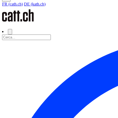
FR (cath.ch)
DE (kath.ch)