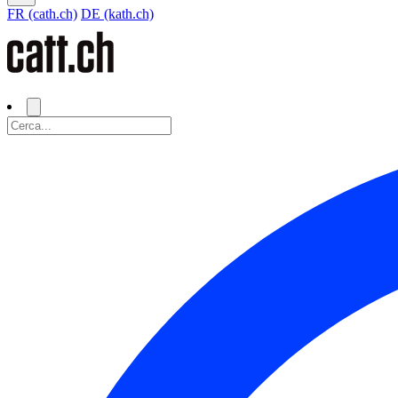
FR (cath.ch)
DE (kath.ch)