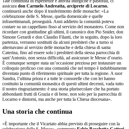
Tale continuità di esperienze e attività liturgiche e pastorali, ci
assicura
don Carmelo Andreatta, arciprete di Locarno
,
continuerà anche dopo il trasferimento delle monache: «La
celebrazione delle S. Messe, quella domenicale e quelle
infrasettimanali, proseguirà. Anni addietro la comunità poteva
contare su un cappellano fisso al servizio del monastero. Come non
ricordare con gratitudine gli ultimi, il canonico don Pio Snider, don
Simone Gerardi e don Claudio Filanti, che in seguito, dopo la loro
partenza, verranno sostituiti da alcuni presbiteri che a turno si
alternavano al servizio delle monache e della chiesa di santa
Caterina, fino ad essere solo i presbiteri della stessa parrocchia di
sant’Antonio, non senza difficoltà, ad assicurare le Messe d’orario.
È comunque sempre stata un’occasione preziosa per instaurare un
colloquio proficuo con una comunità che nel tempo è indubbiamente
diventata punto di riferimento spirituale per tutta la regione. A suor
Sandra, l’ultima priora e a tutte le consorelle che con lei hanno
costituito la comunità monastica di questi ultimi decenni, vada tutto
il nostro ringraziamento: è una storia plurisecolare che ha portato
abbondanti frutti di Grazia e di bene, non solo per la parrocchia di
Locarno e dintorni, ma anche per tutta la Chiesa diocesana».
Una storia che continua
«È importante che il Vicariato abbia previsto di proseguire con la
celebrazione delle S. Messe», commenta
Fabio Bacchetta-Cattori
,