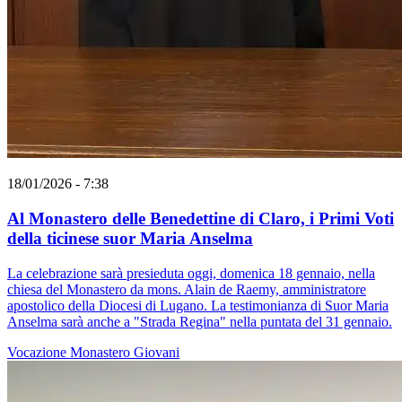
18/01/2026 - 7:38
Al Monastero delle Benedettine di Claro, i Primi Voti
della ticinese suor Maria Anselma
La celebrazione sarà presieduta oggi, domenica 18 gennaio, nella
chiesa del Monastero da mons. Alain de Raemy, amministratore
apostolico della Diocesi di Lugano. La testimonianza di Suor Maria
Anselma sarà anche a "Strada Regina" nella puntata del 31 gennaio.
Vocazione
Monastero
Giovani