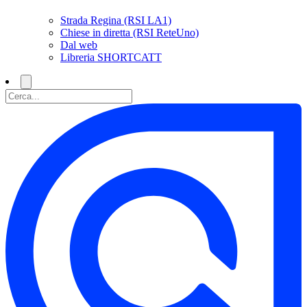
Strada Regina (RSI LA1)
Chiese in diretta (RSI ReteUno)
Dal web
Libreria SHORTCATT