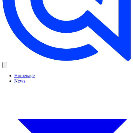
Homepage
News