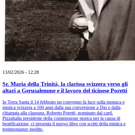
13/02/2026 - 12:28
Sr. Maria della Trinità, la clarissa svizzera verso gli
altari a Gerusalemme e il lavoro del ticinese Poretti
In Terra Santa il 14 febbraio un convegno fa luce sulla monaca e
mistica svizzera a 100 anni dalla sua conversione a Dio e dalla
chiamata alla clausura. Roberto Poretti, nominato dal card.
Pizzaballa presidente della commissione storica per la causa di
beatificazione, ci presenta il nuovo libro con scritti della mistica e
testimonianze inedite.