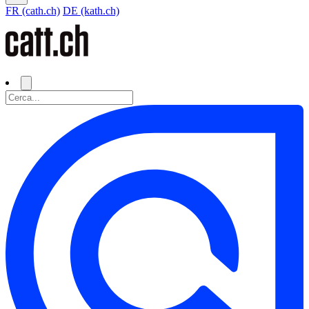
FR (cath.ch)
DE (kath.ch)