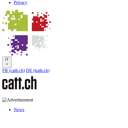
Privacy
IT
FR (cath.ch)
DE (kath.ch)
News