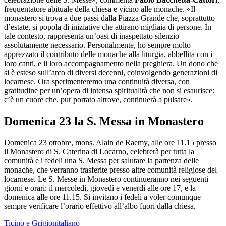
frequentatore abituale della chiesa e vicino alle monache. «Il
monastero si trova a due passi dalla Piazza Grande che, soprattutto
d’estate, si popola di iniziative che attirano migliaia di persone. In
tale contesto, rappresenta un’oasi di inaspettato silenzio
assolutamente necessario. Personalmente, ho sempre molto
apprezzato il contributo delle monache alla liturgia, abbellita con i
loro canti, e il loro accompagnamento nella preghiera. Un dono che
si è esteso sull’arco di diversi decenni, coinvolgendo generazioni di
locarnese. Ora sperimenteremo una continuità diversa, con
gratitudine per un’opera di intensa spiritualità che non si esaurisce:
c’è un cuore che, pur portato altrove, continuerà a pulsare».
Domenica 23 la S. Messa in Monastero
Domenica 23 ottobre, mons. Alain de Raemy, alle ore 11.15 presso
il Monastero di S. Caterina di Locarno, celebrerà per tutta la
comunità e i fedeli una S. Messa per salutare la partenza delle
monache, che verranno trasferite presso altre comunità religiose del
locarnese. Le S. Messe in Monastero continueranno nei seguenti
giorni e orari: il mercoledì, giovedì e venerdì alle ore 17, e la
domenica alle ore 11.15. Si invitano i fedeli a voler comunque
sempre verificare l’orario effettivo all’albo fuori dalla chiesa.
Ticino e Grigionitaliano