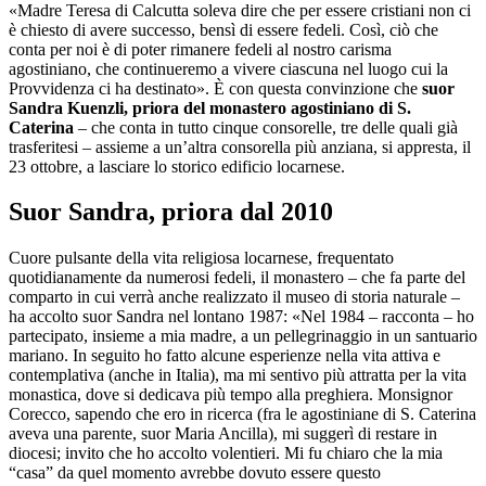
«Madre Teresa di Calcutta soleva dire che per essere cristiani non ci
è chiesto di avere successo, bensì di essere fedeli. Così, ciò che
conta per noi è di poter rimanere fedeli al nostro carisma
agostiniano, che continueremo a vivere ciascuna nel luogo cui la
Provvidenza ci ha destinato». È con questa convinzione che
suor
Sandra Kuenzli, priora del monastero agostiniano di S.
Caterina
– che conta in tutto cinque consorelle, tre delle quali già
trasferitesi – assieme a un’altra consorella più anziana, si appresta, il
23 ottobre, a lasciare lo storico edificio locarnese.
Suor Sandra, priora dal 2010
Cuore pulsante della vita religiosa locarnese, frequentato
quotidianamente da numerosi fedeli, il monastero – che fa parte del
comparto in cui verrà anche realizzato il museo di storia naturale –
ha accolto suor Sandra nel lontano 1987: «Nel 1984 – racconta – ho
partecipato, insieme a mia madre, a un pellegrinaggio in un santuario
mariano. In seguito ho fatto alcune esperienze nella vita attiva e
contemplativa (anche in Italia), ma mi sentivo più attratta per la vita
monastica, dove si dedicava più tempo alla preghiera. Monsignor
Corecco, sapendo che ero in ricerca (fra le agostiniane di S. Caterina
aveva una parente, suor Maria Ancilla), mi suggerì di restare in
diocesi; invito che ho accolto volentieri. Mi fu chiaro che la mia
“casa” da quel momento avrebbe dovuto essere questo