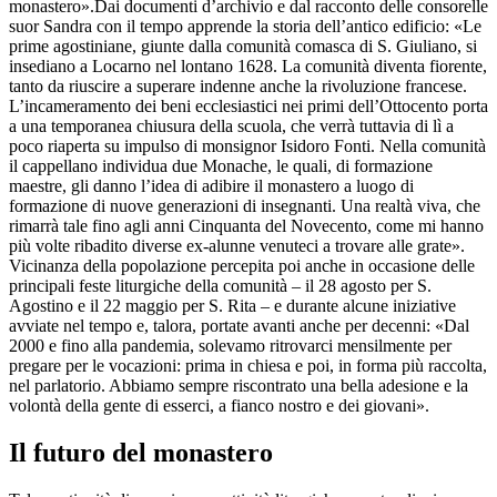
monastero».Dai documenti d’archivio e dal racconto delle consorelle
suor Sandra con il tempo apprende la storia dell’antico edificio: «Le
prime agostiniane, giunte dalla comunità comasca di S. Giuliano, si
insediano a Locarno nel lontano 1628. La comunità diventa fiorente,
tanto da riuscire a superare indenne anche la rivoluzione francese.
L’incameramento dei beni ecclesiastici nei primi dell’Ottocento porta
a una temporanea chiusura della scuola, che verrà tuttavia di lì a
poco riaperta su impulso di monsignor Isidoro Fonti. Nella comunità
il cappellano individua due Monache, le quali, di formazione
maestre, gli danno l’idea di adibire il monastero a luogo di
formazione di nuove generazioni di insegnanti. Una realtà viva, che
rimarrà tale fino agli anni Cinquanta del Novecento, come mi hanno
più volte ribadito diverse ex-alunne venuteci a trovare alle grate».
Vicinanza della popolazione percepita poi anche in occasione delle
principali feste liturgiche della comunità – il 28 agosto per S.
Agostino e il 22 maggio per S. Rita – e durante alcune iniziative
avviate nel tempo e, talora, portate avanti anche per decenni: «Dal
2000 e fino alla pandemia, solevamo ritrovarci mensilmente per
pregare per le vocazioni: prima in chiesa e poi, in forma più raccolta,
nel parlatorio. Abbiamo sempre riscontrato una bella adesione e la
volontà della gente di esserci, a fianco nostro e dei giovani».
Il futuro del monastero