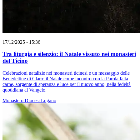
17/12/2025 - 15:36
Tra liturgia e silenzio: il Natale vissuto nei monasteri
del Ticino
Celebrazioni natalizie nei monasteri ticinesi e un messaggio delle
Benedettine di Claro: il Natale come incontro con la Parola fatta
carne, sorgente di speranza e luce per il nuovo anno, nella fedeltà
quotidiana al Vangelo.
Monastero
Diocesi Lugano