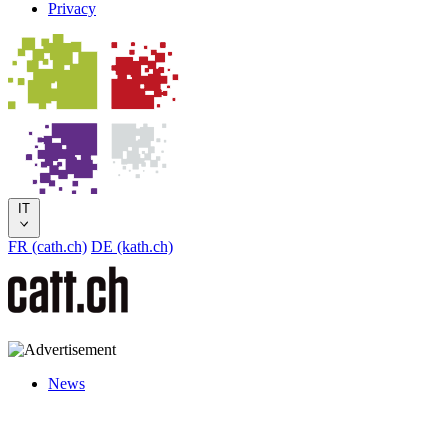
Privacy
IT
FR (cath.ch)
DE (kath.ch)
News