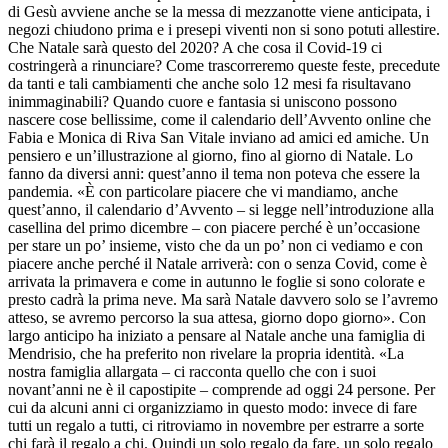
di Gesù avviene anche se la messa di mezzanotte viene anticipata, i
negozi chiudono prima e i presepi viventi non si sono potuti allestire.
Che Natale sarà questo del 2020? A che cosa il Covid-19 ci
costringerà a rinunciare? Come trascorreremo queste feste, precedute
da tanti e tali cambiamenti che anche solo 12 mesi fa risultavano
inimmaginabili? Quando cuore e fantasia si uniscono possono
nascere cose bellissime, come il calendario dell’Avvento online che
Fabia e Monica di Riva San Vitale inviano ad amici ed amiche. Un
pensiero e un’illustrazione al giorno, fino al giorno di Natale. Lo
fanno da diversi anni: quest’anno il tema non poteva che essere la
pandemia. «È con particolare piacere che vi mandiamo, anche
quest’anno, il calendario d’Avvento – si legge nell’introduzione alla
casellina del primo dicembre – con piacere perché è un’occasione
per stare un po’ insieme, visto che da un po’ non ci vediamo e con
piacere anche perché il Natale arriverà: con o senza Covid, come è
arrivata la primavera e come in autunno le foglie si sono colorate e
presto cadrà la prima neve. Ma sarà Natale davvero solo se l’avremo
atteso, se avremo percorso la sua attesa, giorno dopo giorno». Con
largo anticipo ha iniziato a pensare al Natale anche una famiglia di
Mendrisio, che ha preferito non rivelare la propria identità. «La
nostra famiglia allargata – ci racconta quello che con i suoi
novant’anni ne è il capostipite – comprende ad oggi 24 persone. Per
cui da alcuni anni ci organizziamo in questo modo: invece di fare
tutti un regalo a tutti, ci ritroviamo in novembre per estrarre a sorte
chi farà il regalo a chi. Quindi un solo regalo da fare, un solo regalo