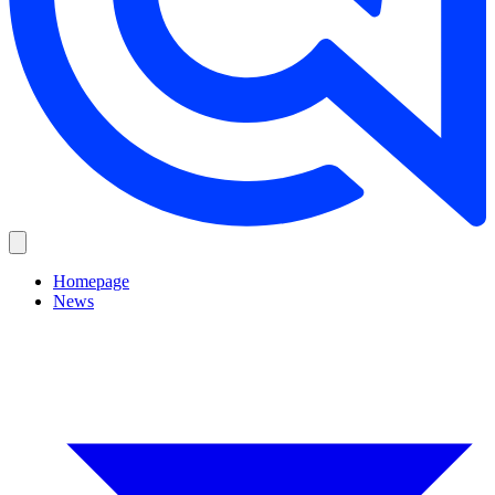
Homepage
News