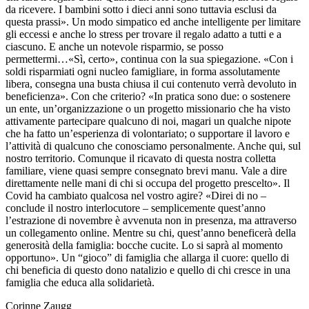
da ricevere. I bambini sotto i dieci anni sono tuttavia esclusi da
questa prassi». Un modo simpatico ed anche intelligente per limitare
gli eccessi e anche lo stress per trovare il regalo adatto a tutti e a
ciascuno. E anche un notevole risparmio, se posso
permettermi…«Sì, certo», continua con la sua spiegazione. «Con i
soldi risparmiati ogni nucleo famigliare, in forma assolutamente
libera, consegna una busta chiusa il cui contenuto verrà devoluto in
beneficienza». Con che criterio? «In pratica sono due: o sostenere
un ente, un’organizzazione o un progetto missionario che ha visto
attivamente partecipare qualcuno di noi, magari un qualche nipote
che ha fatto un’esperienza di volontariato; o supportare il lavoro e
l’attività di qualcuno che conosciamo personalmente. Anche qui, sul
nostro territorio. Comunque il ricavato di questa nostra colletta
familiare, viene quasi sempre consegnato brevi manu. Vale a dire
direttamente nelle mani di chi si occupa del progetto prescelto». Il
Covid ha cambiato qualcosa nel vostro agire? «Direi di no –
conclude il nostro interlocutore – semplicemente quest’anno
l’estrazione di novembre è avvenuta non in presenza, ma attraverso
un collegamento online. Mentre su chi, quest’anno beneficerà della
generosità della famiglia: bocche cucite. Lo si saprà al momento
opportuno». Un “gioco” di famiglia che allarga il cuore: quello di
chi beneficia di questo dono natalizio e quello di chi cresce in una
famiglia che educa alla solidarietà.
Corinne Zaugg