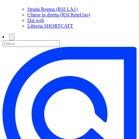
Strada Regina (RSI LA1)
Chiese in diretta (RSI ReteUno)
Dal web
Libreria SHORTCATT