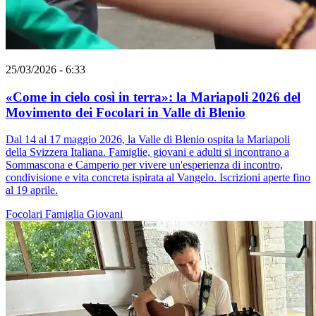
25/03/2026 - 6:33
«Come in cielo così in terra»: la Mariapoli 2026 del
Movimento dei Focolari in Valle di Blenio
Dal 14 al 17 maggio 2026, la Valle di Blenio ospita la Mariapoli
della Svizzera Italiana. Famiglie, giovani e adulti si incontrano a
Sommascona e Camperio per vivere un'esperienza di incontro,
condivisione e vita concreta ispirata al Vangelo. Iscrizioni aperte fino
al 19 aprile.
Focolari
Famiglia
Giovani