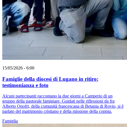
15/05/2026 - 6:00
Famiglie della diocesi di Lugano in ritiro:
testimonianza e foto
Alcuni partecipanti raccontano la due giorni a Camperio di un
gruppo della pastorale famigiare. Guidati nelle riflessioni da fra
Alberto Onofri, della comunità francescana di Betania di Rovio, si è
parlato del matrimonio cristiano e della missione della coppia.
Famiglia