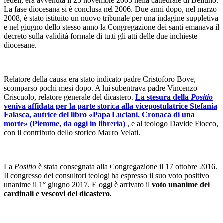
fedeli, era avvenuta il 23 novembre 2003 nella cattedrale di Belluno.
La fase diocesana si è conclusa nel 2006. Due anni dopo, nel marzo
2008, è stato istituito un nuovo tribunale per una indagine suppletiva
e nel giugno dello stesso anno la Congregazione dei santi emanava il
decreto sulla validità formale di tutti gli atti delle due inchieste
diocesane.
Relatore della causa era stato indicato padre Cristoforo Bove,
scomparso pochi mesi dopo. A lui subentrava padre Vincenzo
Criscuolo, relatore generale del dicastero.
La stesura della
Positio
veniva affidata per la parte storica alla vicepostulatrice Stefania
Falasca, autrice del libro «Papa Luciani. Cronaca di una
morte» (Piemme, da oggi in libreria)
, e al teologo Davide Fiocco,
con il contributo dello storico Mauro Velati.
La
Positio
è stata consegnata alla Congregazione il 17 ottobre 2016.
Il congresso dei consultori teologi ha espresso il suo voto positivo
unanime il 1° giugno 2017. E oggi è arrivato il
voto unanime dei
cardinali e vescovi del dicastero.