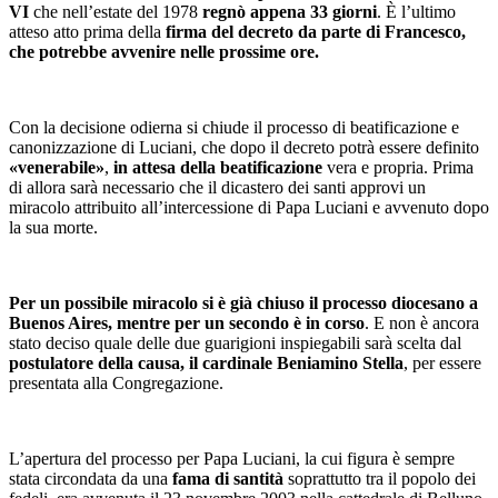
VI
che nell’estate del 1978
regnò appena 33 giorni
. È l’ultimo
atteso atto prima della
firma del decreto da parte di Francesco,
che potrebbe avvenire nelle prossime ore.
Con la decisione odierna si chiude il processo di beatificazione e
canonizzazione di Luciani, che dopo il decreto potrà essere definito
«venerabile»
,
in attesa della beatificazione
vera e propria. Prima
di allora sarà necessario che il dicastero dei santi approvi un
miracolo attribuito all’intercessione di Papa Luciani e avvenuto dopo
la sua morte.
Per un possibile miracolo si è già chiuso il processo diocesano a
Buenos Aires, mentre per un secondo è in corso
. E non è ancora
stato deciso quale delle due guarigioni inspiegabili sarà scelta dal
postulatore della causa, il cardinale Beniamino Stella
, per essere
presentata alla Congregazione.
L’apertura del processo per Papa Luciani, la cui figura è sempre
stata circondata da una
fama di santità
soprattutto tra il popolo dei