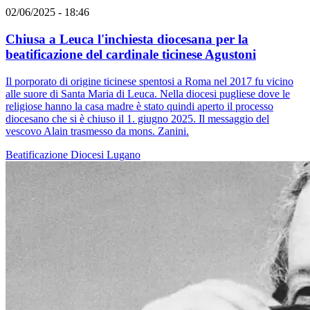
02/06/2025 - 18:46
Chiusa a Leuca l'inchiesta diocesana per la
beatificazione del cardinale ticinese Agustoni
Il porporato di origine ticinese spentosi a Roma nel 2017 fu vicino
alle suore di Santa Maria di Leuca. Nella diocesi pugliese dove le
religiose hanno la casa madre è stato quindi aperto il processo
diocesano che si è chiuso il 1. giugno 2025. Il messaggio del
vescovo Alain trasmesso da mons. Zanini.
Beatificazione
Diocesi Lugano