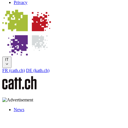
Privacy
IT
FR (cath.ch)
DE (kath.ch)
News