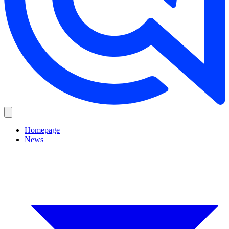
Homepage
News