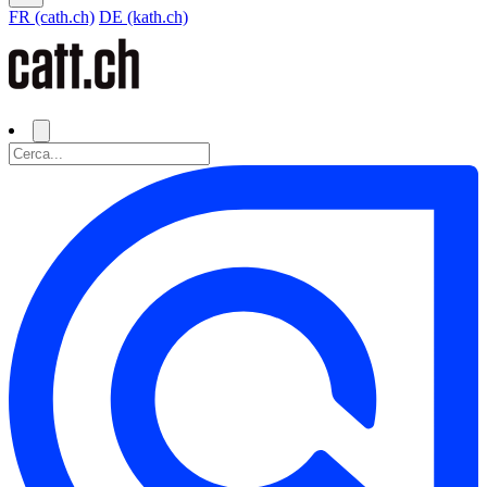
FR (cath.ch)
DE (kath.ch)