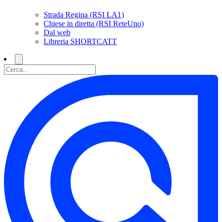
Strada Regina (RSI LA1)
Chiese in diretta (RSI ReteUno)
Dal web
Libreria SHORTCATT