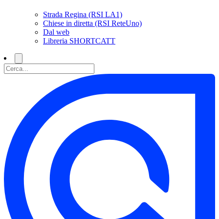
Strada Regina (RSI LA1)
Chiese in diretta (RSI ReteUno)
Dal web
Libreria SHORTCATT