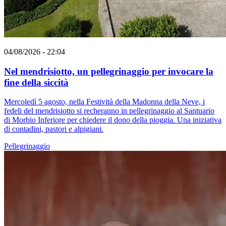
04/08/2026 - 22:04
Nel mendrisiotto, un pellegrinaggio per invocare la
fine della siccità
Mercoledì 5 agosto, nella Festività della Madonna della Neve, i
fedeli del mendrisiotto si recheranno in pellegrinaggio al Santuario
di Morbio Inferiore per chiedere il dono della pioggia. Una iniziativa
di contadini, pastori e alpigiani.
Pellegrinaggio