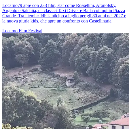
Locarno79 apre con 233 film, star come Rossellini, Aronofsky,
Argento e Saldaña, e i classici Taxi Driver e Balla coi lupi in Piazza
Grande. Tra i temi caldi: l'anticipo a luglio per gli 80 anni nel 2027 e
la nuova giuria kids, che apre un confronto con Castellinaria.
Locarno
Film
Festival