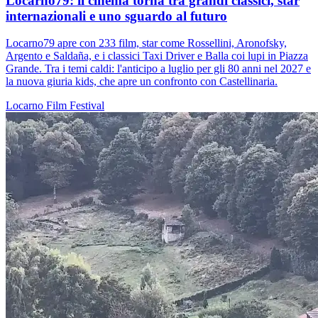
Locarno79: il cinema torna tra grandi classici, star
internazionali e uno sguardo al futuro
Locarno79 apre con 233 film, star come Rossellini, Aronofsky,
Argento e Saldaña, e i classici Taxi Driver e Balla coi lupi in Piazza
Grande. Tra i temi caldi: l'anticipo a luglio per gli 80 anni nel 2027 e
la nuova giuria kids, che apre un confronto con Castellinaria.
Locarno
Film
Festival