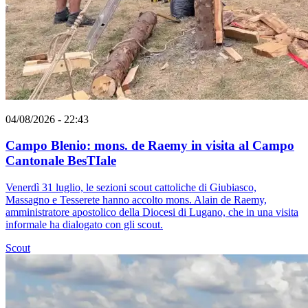
04/08/2026 - 22:43
Campo Blenio: mons. de Raemy in visita al Campo
Cantonale BesTIale
Venerdì 31 luglio, le sezioni scout cattoliche di Giubiasco,
Massagno e Tesserete hanno accolto mons. Alain de Raemy,
amministratore apostolico della Diocesi di Lugano, che in una visita
informale ha dialogato con gli scout.
Scout