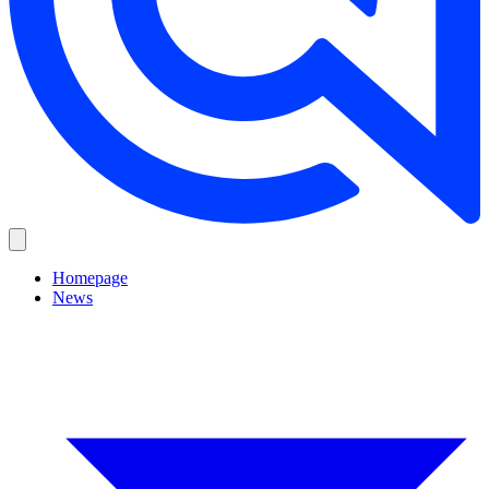
Homepage
News