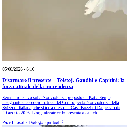
05/08/2026 - 6:16
Disarmare il presente – Tolstoj, Gandhi e Capitini: la
forza attuale della nonviolenza
Seminario estivo sulla Nonviolenza proposto da Katia Senjic,
insegnante e co-coordinatrice del Centro per la Nonviolenza della
Svizzera italiana, che si terrà presso la Casa Buzzi di Dalpe sabato
29 agosto 2026. L'organizzatrice lo presenta a catt.ch.
Pace
Filosofia
Dialogo
Spiritualità