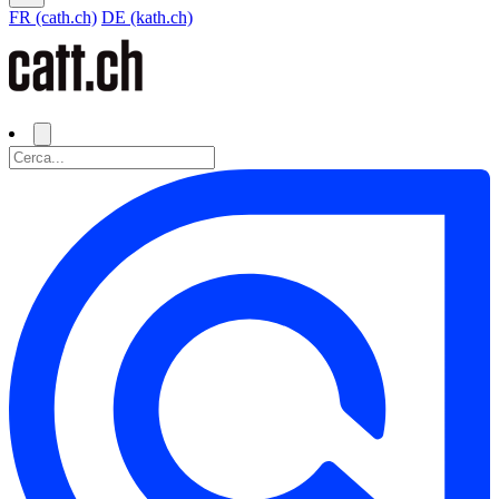
FR (cath.ch)
DE (kath.ch)