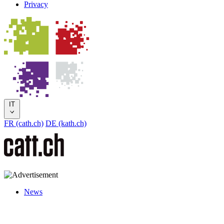
Privacy
IT
FR (cath.ch)
DE (kath.ch)
News