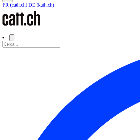
FR (cath.ch)
DE (kath.ch)