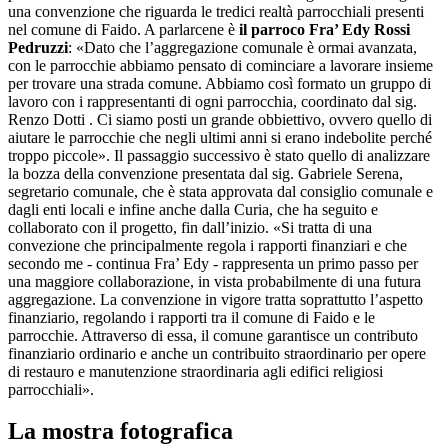
una convenzione che riguarda le tredici realtà parrocchiali presenti
nel comune di Faido. A parlarcene è
il parroco Fra’ Edy Rossi
Pedruzzi
: «Dato che l’aggregazione comunale è ormai avanzata,
con le parrocchie abbiamo pensato di cominciare a lavorare insieme
per trovare una strada comune. Abbiamo così formato un gruppo di
lavoro con i rappresentanti di ogni parrocchia, coordinato dal sig.
Renzo Dotti . Ci siamo posti un grande obbiettivo, ovvero quello di
aiutare le parrocchie che negli ultimi anni si erano indebolite perché
troppo piccole». Il passaggio successivo è stato quello di analizzare
la bozza della convenzione presentata dal sig. Gabriele Serena,
segretario comunale, che è stata approvata dal consiglio comunale e
dagli enti locali e infine anche dalla Curia, che ha seguito e
collaborato con il progetto, fin dall’inizio. «Si tratta di una
convezione che principalmente regola i rapporti finanziari e che
secondo me - continua Fra’ Edy - rappresenta un primo passo per
una maggiore collaborazione, in vista probabilmente di una futura
aggregazione. La convenzione in vigore tratta soprattutto l’aspetto
finanziario, regolando i rapporti tra il comune di Faido e le
parrocchie. Attraverso di essa, il comune garantisce un contributo
finanziario ordinario e anche un contribuito straordinario per opere
di restauro e manutenzione straordinaria agli edifici religiosi
parrocchiali».
La mostra fotografica