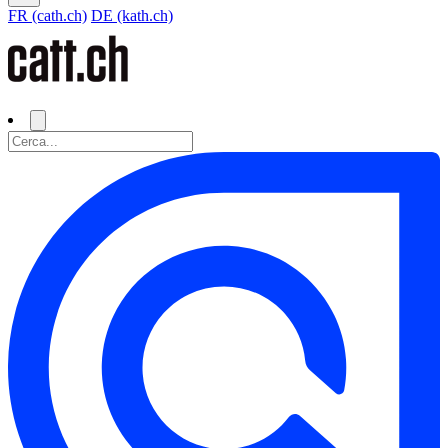
FR (cath.ch)
DE (kath.ch)