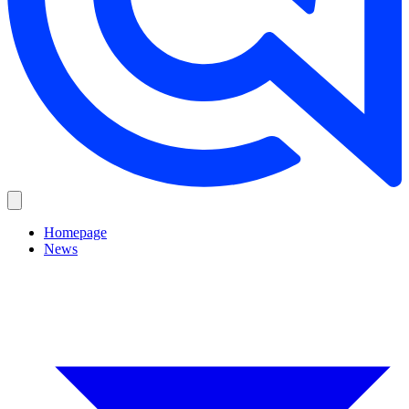
Homepage
News