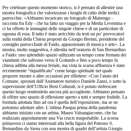
Per celebrare questo momento storico, si è pensato di allestire una
mostra fotografica che valorizzasse i luoghi di culto delle tredici
parrocchie. «Abbiamo incaricato un fotografo di Mairengo -
racconta fra Edy - che ha fatto un viaggio per la Media Leventina e
ci ha offerto le immagini delle singole chiese e di un particolare di
ognuna di essa. Il tutto è stato arricchito da testi un po’ provocatori
sulla realtà della Chiesa proposti da Giorgio Brenni, presidente del
consiglio parrocchiale di Faido, appassionato di musica e arte». La
mostra, molto suggestiva, è allestita nell’oratorio di San Bernardino
a Faido: uno splendido spazio utilizzato un tempo come fermata dei
viandanti che salivano verso il Gottardo e fino a poco tempo fa
chiesa adibita alla messa feriale, ma vista la scarsa affluenza è stato
recentemente “riqualificato” come luogo spirituale nel quale
proporre mostre o altre occasioni per riflettere: «Con l’aiuto del
Comune, spronati dall’Animatore turistico Daniele Zanzi, e sotto la
supervisione dell’Ufficio Beni Culturali, si è potuto rinfrescare
questo luogo rendendolo ancora più accogliente. Abbiamo pensato
di offrire uno spazio di riflessione aperto a tutti e sempre fruibile. La
formula adottata fino ad ora è quella dell’esposizione, ma se ne
potranno adottare altre. L’ultima Pasqua prima della pandemia
abbiamo iniziato con un artista, Mauro Valsangiacomo, che ha
realizzato appositamente una Via crucis trasportabile. La scorsa
primavera ci siamo interessati alla bella figura del Patrono S.
Bernardino da Siena con una mostra di quadri dell’artista Giorgio