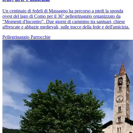
Un centinaio di fedeli di Massagno ha percorso a piedi la sponda
ovest del lago di Como per il 36° pellegrinaggio organizzato da
"Momenti d'Incontro". Due giorni di cammino tra santuari, chiese
affrescate e abbazie medievali, sulle tracce della fede e dell'amicizia.
Pellegrinaggio
Parrocchie