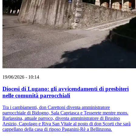
19/06/2026 - 10:14
Diocesi di Lugano: gli avvicendamenti di presbiteri
nelle comunità parrocchiali
Tra i cambiamenti, don Carettoni diventa amministratore
parrocchiale di Bidogno, Sala Capriasca e Tesserete mentre mons.
Barlassina, attuale parroco, diventa amministratore di Brusino
Arsizio, Capolago e Riva San Vitale al posto di don Scorti che sarà
cappellano della casa di riposo Paganini-Rè a Bellinzona.