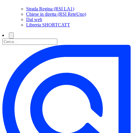
Strada Regina (RSI LA1)
Chiese in diretta (RSI ReteUno)
Dal web
Libreria SHORTCATT