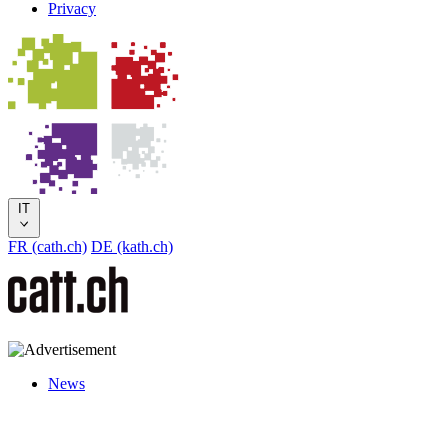
Privacy
IT
FR (cath.ch)
DE (kath.ch)
News