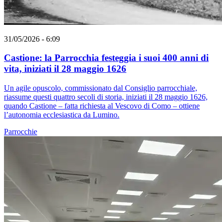
31/05/2026 - 6:09
Castione: la Parrocchia festeggia i suoi 400 anni di
vita, iniziati il 28 maggio 1626
Un agile opuscolo, commissionato dal Consiglio parrocchiale,
riassume questi quattro secoli di storia, iniziati il 28 maggio 1626,
quando Castione – fatta richiesta al Vescovo di Como – ottiene
l’autonomia ecclesiastica da Lumino.
Parrocchie