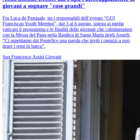
giovani a sognare "cose grandi"
Fra Luca de Pasquale, tra i responsabili dell’evento “GO!
Franciscan Youth Meeting”, dal 3 al 6 agosto, spiega ai media
vaticani il programma e le finalità delle giornate che culmineranno
con la Messa del Papa nella Basilica di Santa Maria degli Angeli:
“Ci aspettiamo dal Pontefice una parola che inviti i ragazzi a non
tirare i remi in barca”.
San Francesco
Assisi
Giovani