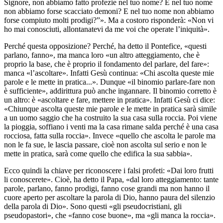
Signore, non abbiamo fatto profezie nel tuo nome? E nel tuo nome
non abbiamo forse scacciato demoni? E nel tuo nome non abbiamo
forse compiuto molti prodigi?”». Ma a costoro risponderà: «Non vi
ho mai conosciuti, allontanatevi da me voi che operate l’iniquità».
Perché questa opposizione? Perché, ha detto il Pontefice, «questi
parlano, fanno», ma manca loro «un altro atteggiamento, che è
proprio la base, che è proprio il fondamento del parlare, del fare»:
manca «l’ascoltare». Infatti Gesù continua: «Chi ascolta queste mie
parole e le mette in pratica...». Dunque «il binomio parlare-fare non
è sufficiente», addirittura può anche ingannare. Il binomio corretto è
un altro: è «ascoltare e fare, mettere in pratica». Infatti Gesù ci dice:
«Chiunque ascolta queste mie parole e le mette in pratica sarà simile
a un uomo saggio che ha costruito la sua casa sulla roccia. Poi viene
la pioggia, soffiano i venti ma la casa rimane salda perché è una casa
rocciosa, fatta sulla roccia». Invece «quello che ascolta le parole ma
non le fa sue, le lascia passare, cioè non ascolta sul serio e non le
mette in pratica, sarà come quello che edifica la sua sabbia».
Ecco quindi la chiave per riconoscere i falsi profeti: «Dai loro frutti
li conoscerete». Cioè, ha detto il Papa, «dal loro atteggiamento: tante
parole, parlano, fanno prodigi, fanno cose grandi ma non hanno il
cuore aperto per ascoltare la parola di Dio, hanno paura del silenzio
della parola di Dio». Sono questi «gli pseudocristiani, gli
pseudopastori», che «fanno cose buone», ma «gli manca la roccia».