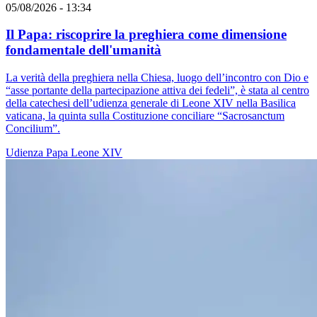
05/08/2026 - 13:34
Il Papa: riscoprire la preghiera come dimensione
fondamentale dell'umanità
La verità della preghiera nella Chiesa, luogo dell’incontro con Dio e
“asse portante della partecipazione attiva dei fedeli”, è stata al centro
della catechesi dell’udienza generale di Leone XIV nella Basilica
vaticana, la quinta sulla Costituzione conciliare “Sacrosanctum
Concilium”.
Udienza
Papa Leone XIV