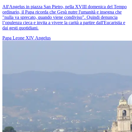
All'Angelus in piazza San Pietro, nella XVIII domenica del Tempo
ordinario, il Papa ricorda che Gesù nutre l'umanità e insegna che
"nulla va sprecato, quando viene condiviso". Quindi denuncia
l’opulenza cieca e invita a vivere la carità a partire dall'Eucaristia e
dai gesti quotidiani.
Papa Leone XIV
Angelus