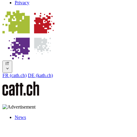
Privacy
IT
FR (cath.ch)
DE (kath.ch)
News