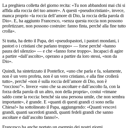
La preghiera colletta del giorno recita: «Tu non abbandoni mai chi si
affida alla roccia del tuo amore». A questi «pseudocristiani», invece,
manca proprio «la roccia dell’amore di Dio, la roccia della parola di
Dio». E, ha aggiunto Francesco, «senza questa roccia non possono
profetizzare, non possono costruire: fanno finta, perché alla fine tutto
crolla».
Si tratta, ha detto il Papa, dei «pseudopastori, i pastori mondani, i
pastori o i cristiani che parlano troppo» — forse perché «hanno
paura del silenzio» — e che «fanno forse troppo». Incapaci di agire
a partire «dall’ascolto», operano a partire da loro stessi, «non da
Dio».
Quindi, ha sintetizzato il Pontefice, «uno che parla e fa, solamente,
non è un vero profeta, non è un vero cristiano, e alla fine crollerà
tutto», perché «non è sulla roccia dell’amore di Dio, non è
“roccioso”». Invece «uno che sa ascoltare e dall’ascolto fa, con la
forza della parola di un altro, non della propria», costui «rimane
saldo come la roccia: benché sia una persona umile, che non sembra
importante», è grande. E «quanti di questi grandi ci sono nella
Chiesa!» ha sottolineato il Papa, aggiungendo: «Quanti vescovi
grandi, quanti sacerdoti grandi, quanti fedeli grandi che sanno
ascoltare e dall’ascolto fanno!».
Francesco ha anche portato un esempio dei nostri giorni