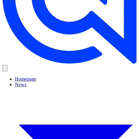
Homepage
News