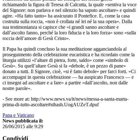
richiamando la figura di Teresa di Calcutta, la quale «sentiva la voce
del Signore: non parlava e nel silenzio ha saputo ascoltare» e quindi
agire. «Ha fatto tanto» ha assicurato il Pontefice. E, come la casa
costruita sulla roccia, «non è crollata né lei né la sua opera». Dalla
sua testimonianza si capisce che «i grandi sanno ascoltare e
dall’ascolto fanno, perché la loro fiducia e la loro forza» sono «sulla
roccia dell’amore di Gesù Cristo».
Il Papa ha quindi concluso la sua meditazione agganciandola al
proseguimento della celebrazione eucaristica e ha ricordato come la
liturgia utilizzi «l’altare di pietra, forte, saldo» come «simbolo di
Gesù». Su quell’altare Gesù si fa «debole, è un pezzo di pane»
donato a tutti. Il Signore, cioè, «si è fatto debole» per farci forti. «Ci
accompagni in questa celebrazione — ha auspicato Francesco — e
ci insegni ad ascoltare e a fare» a partire «dall’ascolto, non dalle
nostre parole».
- See more at: http://www.news.va/it/news/messa-a-santa-marta-
prima-di-tutto-ascoltare#sthash.UogAUZeT.dpuf
Papa e Vaticano
News pubblicata il:
26/06/2015 alle 9:29
Condividi