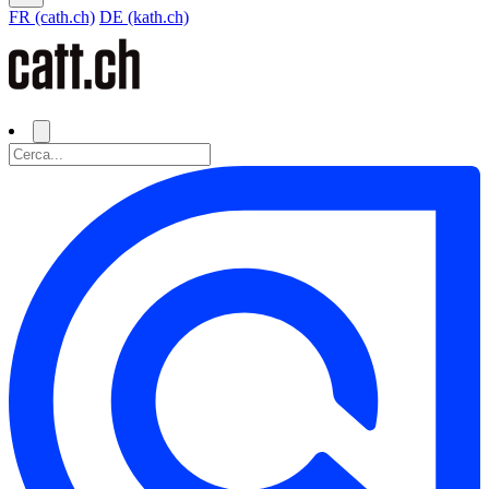
FR (cath.ch)
DE (kath.ch)