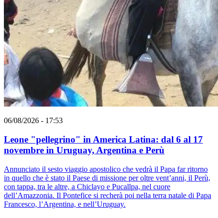
06/08/2026 - 17:53
Leone "pellegrino" in America Latina: dal 6 al 17
novembre in Uruguay, Argentina e Perù
Annunciato il sesto viaggio apostolico che vedrà il Papa far ritorno
in quello che è stato il Paese di missione per oltre vent’anni, il Perù,
con tappa, tra le altre, a Chiclayo e Pucallpa, nel cuore
dell’Amazzonia. Il Pontefice si recherà poi nella terra natale di Papa
Francesco, l’Argentina, e nell’Uruguay.