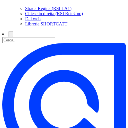
Strada Regina (RSI LA1)
Chiese in diretta (RSI ReteUno)
Dal web
Libreria SHORTCATT