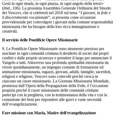
Gesù in ogni strada, in ogni piazza, in ogni angolo della terra!»
(
ibid
., 106). La prossima Assemblea Generale Ordinaria del Sinodo
dei Vescovi, che si celebrerà nel 2018 sul tema
“I giovani, la fede e
il discernimento vocazionale
”, si presenta come occasione
provvidenziale per coinvolgere i giovani nella comune responsabilità
missionaria che ha bisogno della loro ricca immaginazione e
creatività.
Il servizio delle Pontificie Opere Missionarie
9. Le Pontificie Opere Missionarie sono strumento prezioso per
suscitare in ogni comunità cristiana il desiderio di uscire dai propri
confini e dalle proprie sicurezze e prendere il largo per annunciare il
Vangelo a tutti. Attraverso una profonda spiritualità missionaria da
vivere quotidianamente, un impegno costante di formazione ed
animazione missionaria, ragazzi, giovani, adulti, famiglie, sacerdoti,
religiosi e religiose, Vescovi sono coinvolti perché cresca in
ciascuno un cuore missionario. La Giornata Missionaria Mondiale,
promossa dall’Opera della Propagazione della Fede, è l’occasione
propizia perché il cuore missionario delle comunità cristiane
partecipi con la preghiera, con la testimonianza della vita e con la
comunione dei beni per rispondere alle gravi e vaste necessità
dell’evangelizzazione.
Fare missione con Maria, Madre dell’evangelizzazione