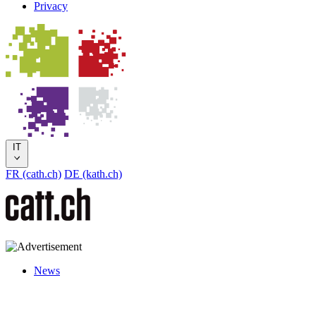
Privacy
IT
FR (cath.ch)
DE (kath.ch)
News