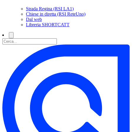
Strada Regina (RSI LA1)
Chiese in diretta (RSI ReteUno)
Dal web
Libreria SHORTCATT