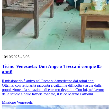
10/10/2025 - 3:03
Ticino-Venezuela: Don Angelo Treccani compie 85
anni!
Il missionario è attivo nel Paese sudamericano dai primi anni
Ottanta; con regolarità racconta a catt.ch le difficoltà vissute dalla
popolazione e la situazione di estremo degrado. Con lui, nel lavoro
delle scuole e nelle fattorie fondate, il laico Marzio Fattorini.
Missione
Venezuela