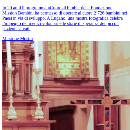
In 20 anni il programma «Cuore di bimbi» della Fondazione
Mission Bambini ha permesso di operare al cuore 2’726 bambini nei
Paesi in via di sviluppo. A Lugano, una mostra fotografica celebra
l’impegno dei medici volontari e le storie di speranza dei piccoli
pazienti salvati.
Missione
Mostra