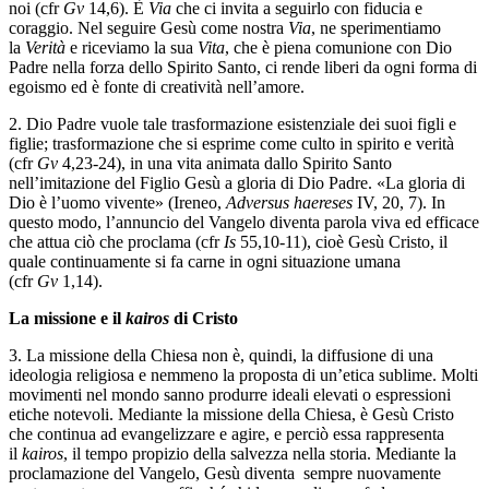
noi (cfr
Gv
14,6). È
Via
che ci invita a seguirlo con fiducia e
coraggio. Nel seguire Gesù come nostra
Via
, ne sperimentiamo
la
Verità
e riceviamo la sua
Vita
, che è piena comunione con Dio
Padre nella forza dello Spirito Santo, ci rende liberi da ogni forma di
egoismo ed è fonte di creatività nell’amore.
2. Dio Padre vuole tale trasformazione esistenziale dei suoi figli e
figlie; trasformazione che si esprime come culto in spirito e verità
(cfr
Gv
4,23-24), in una vita animata dallo Spirito Santo
nell’imitazione del Figlio Gesù a gloria di Dio Padre. «La gloria di
Dio è l’uomo vivente» (Ireneo,
Adversus haereses
IV, 20, 7). In
questo modo, l’annuncio del Vangelo diventa parola viva ed efficace
che attua ciò che proclama (cfr
Is
55,10-11), cioè Gesù Cristo, il
quale continuamente si fa carne in ogni situazione umana
(cfr
Gv
1,14).
La missione e il
kairos
di Cristo
3. La missione della Chiesa non è, quindi, la diffusione di una
ideologia religiosa e nemmeno la proposta di un’etica sublime. Molti
movimenti nel mondo sanno produrre ideali elevati o espressioni
etiche notevoli. Mediante la missione della Chiesa, è Gesù Cristo
che continua ad evangelizzare e agire, e perciò essa rappresenta
il
kairos
, il tempo propizio della salvezza nella storia. Mediante la
proclamazione del Vangelo, Gesù diventa sempre nuovamente