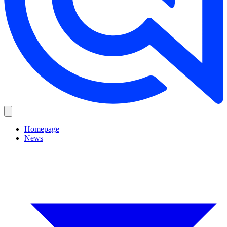
Homepage
News