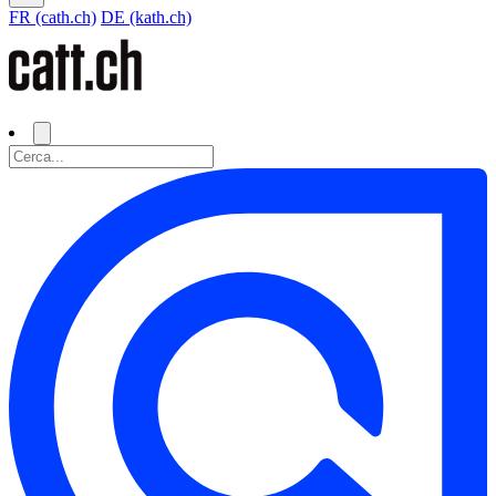
FR (cath.ch)
DE (kath.ch)