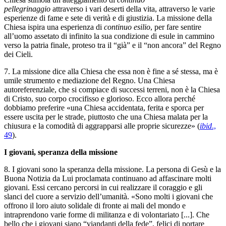
pellegrinaggio
attraverso i vari deserti della vita, attraverso le varie
esperienze di fame e sete di verità e di giustizia. La missione della
Chiesa ispira una esperienza di
continuo esilio
, per fare sentire
all’uomo assetato di infinito la sua condizione di esule in cammino
verso la patria finale, proteso tra il “già” e il “non ancora” del Regno
dei Cieli.
7. La missione dice alla Chiesa che essa non è fine a sé stessa, ma è
umile strumento e mediazione del Regno. Una Chiesa
autoreferenziale, che si compiace di successi terreni, non è la Chiesa
di Cristo, suo corpo crocifisso e glorioso. Ecco allora perché
dobbiamo preferire «una Chiesa accidentata, ferita e sporca per
essere uscita per le strade, piuttosto che una Chiesa malata per la
chiusura e la comodità di aggrapparsi alle proprie sicurezze» (
ibid
.,
49
).
I giovani, speranza della missione
8. I giovani sono la speranza della missione. La persona di Gesù e la
Buona Notizia da Lui proclamata continuano ad affascinare molti
giovani. Essi cercano percorsi in cui realizzare il coraggio e gli
slanci del cuore a servizio dell’umanità. «Sono molti i giovani che
offrono il loro aiuto solidale di fronte ai mali del mondo e
intraprendono varie forme di militanza e di volontariato [...]. Che
bello che i giovani siano “viandanti della fede”, felici di portare