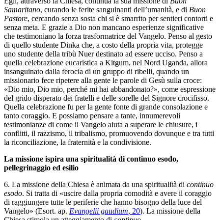
Egli, attraverso la Chiesa, continua la sua missione di
Buon
Samaritano
, curando le ferite sanguinanti dell’umanità, e di
Buon
Pastore
, cercando senza sosta chi si è smarrito per sentieri contorti e
senza meta. E grazie a Dio non mancano esperienze significative
che testimoniano la forza trasformatrice del Vangelo. Penso al gesto
di quello studente Dinka che, a costo della propria vita, protegge
uno studente della tribù Nuer destinato ad essere ucciso. Penso a
quella celebrazione eucaristica a Kitgum, nel Nord Uganda, allora
insanguinato dalla ferocia di un gruppo di ribelli, quando un
missionario fece ripetere alla gente le parole di Gesù sulla croce:
«Dio mio, Dio mio, perché mi hai abbandonato?», come espressione
del grido disperato dei fratelli e delle sorelle del Signore crocifisso.
Quella celebrazione fu per la gente fonte di grande consolazione e
tanto coraggio. E possiamo pensare a tante, innumerevoli
testimonianze di come il Vangelo aiuta a superare le chiusure, i
conflitti, il razzismo, il tribalismo, promuovendo dovunque e tra tutti
la riconciliazione, la fraternità e la condivisione.
La missione ispira una spiritualità di continuo esodo,
pellegrinaggio ed esilio
6. La missione della Chiesa è animata da una spiritualità di
continuo
esodo
. Si tratta di «uscire dalla propria comodità e avere il coraggio
di raggiungere tutte le periferie che hanno bisogno della luce del
Vangelo» (Esort. ap.
Evangelii gaudium
, 20
). La missione della
Chiesa stimola un atteggiamento di
continuo