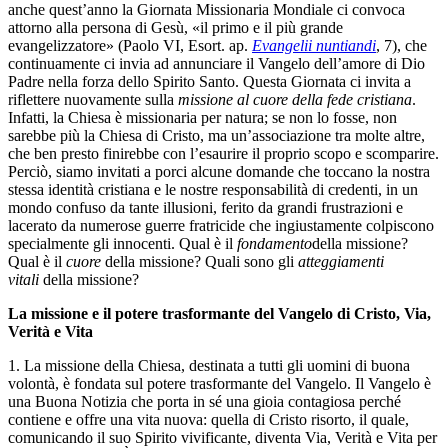
anche quest’anno la Giornata Missionaria Mondiale ci convoca
attorno alla persona di Gesù, «il primo e il più grande
evangelizzatore» (Paolo VI, Esort. ap.
Evangelii nuntiandi
, 7), che
continuamente ci invia ad annunciare il Vangelo dell’amore di Dio
Padre nella forza dello Spirito Santo. Questa Giornata ci invita a
riflettere nuovamente sulla
missione al cuore della fede cristiana
.
Infatti, la Chiesa è missionaria per natura; se non lo fosse, non
sarebbe più la Chiesa di Cristo, ma un’associazione tra molte altre,
che ben presto finirebbe con l’esaurire il proprio scopo e scomparire.
Perciò, siamo invitati a porci alcune domande che toccano la nostra
stessa identità cristiana e le nostre responsabilità di credenti, in un
mondo confuso da tante illusioni, ferito da grandi frustrazioni e
lacerato da numerose guerre fratricide che ingiustamente colpiscono
specialmente gli innocenti. Qual è il
fondamento
della missione?
Qual è il
cuore
della missione? Quali sono gli
atteggiamenti
vitali
della missione?
La missione e il potere trasformante del Vangelo di Cristo, Via,
Verità e Vita
1. La missione della Chiesa, destinata a tutti gli uomini di buona
volontà, è fondata sul potere trasformante del Vangelo. Il Vangelo è
una Buona Notizia che porta in sé una gioia contagiosa perché
contiene e offre una vita nuova: quella di Cristo risorto, il quale,
comunicando il suo Spirito vivificante, diventa Via, Verità e Vita per