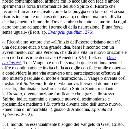
nostro contemporaneo, affinché chi lo accoglie con fede e amore
sperimenti la forza trasformatrice del suo Spirito di Risorto che
feconda l’umano e il creato come fa la pioggia con la terra. «La sua
risurrezione non è una cosa del passato; contiene una forza di vita
che ha penetrato il mondo. Dove sembra che tutto sia morto, da ogni
parte tornano ad apparire i germogli della risurrezione. È una forza
senza uguali» (Esort. ap.
Evangelii gaudium
, 276
).
4. Ricordiamo sempre che «all’inizio dell’essere cristiano non c’è
una decisione etica o una grande idea, bensì l’incontro con un
avvenimento, con una Persona, che dà alla vita un nuovo orizzonte e
con ciò la direzione decisiva» (Benedetto XVI, Lett. enc.
Deus
caritas est
, 1). Il Vangelo è una Persona, la quale continuamente si
offre e continuamente invita chi la accoglie con fede umile e operosa
a condividere la sua vita attraverso una partecipazione effettiva al
suo mistero pasquale di morte e risurrezione. Il Vangelo diventa così,
mediante il
Battesimo
, fonte di vita nuova, libera dal dominio del
peccato, illuminata e trasformata dallo Spirito Santo; mediante
la
Cresima
, diventa unzione fortificante che, grazie allo stesso
Spirito, indica cammini e strategie nuove di testimonianza e
prossimità; e mediante
l’Eucaristia
diventa cibo dell’uomo nuovo,
«medicina di immortalità» (Ignazio di Antiochia,
Epistula ad
Ephesios
, 20, 2).
5. Il mondo ha essenzialmente bisogno del Vangelo di Gesù Cristo.