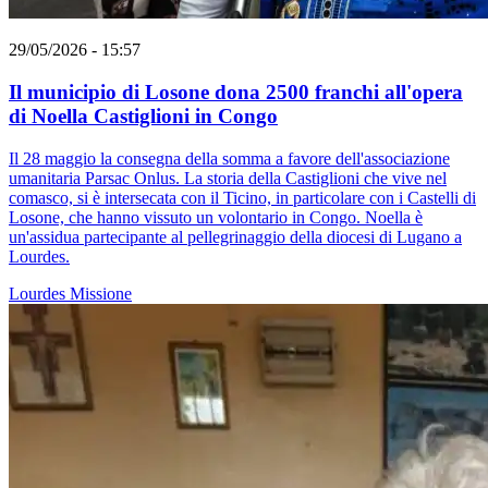
29/05/2026 - 15:57
Il municipio di Losone dona 2500 franchi all'opera
di Noella Castiglioni in Congo
Il 28 maggio la consegna della somma a favore dell'associazione
umanitaria Parsac Onlus. La storia della Castiglioni che vive nel
comasco, si è intersecata con il Ticino, in particolare con i Castelli di
Losone, che hanno vissuto un volontario in Congo. Noella è
un'assidua partecipante al pellegrinaggio della diocesi di Lugano a
Lourdes.
Lourdes
Missione