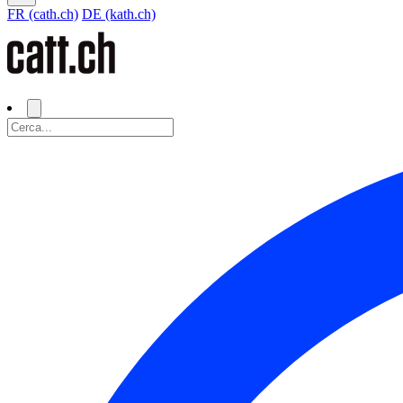
FR (cath.ch)
DE (kath.ch)