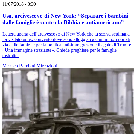
11/07/2018 - 8:30
Usa, arcivescovo di New York: “Separare i bambini
dalle famiglie è contro la Bibbia e antiamericano”
Lettera aperta dell’arcivescovo di New York che la scorsa settimana
ha visitato un ex convento dove sono alloggiati alcuni minori portati
via dalle famiglie per la politica anti-immigrazione illegale di Trump:
«Una immagine straziante». Chiede preghiere per le famiglie
distrutte.
Messico
Bambini
Migrazioni