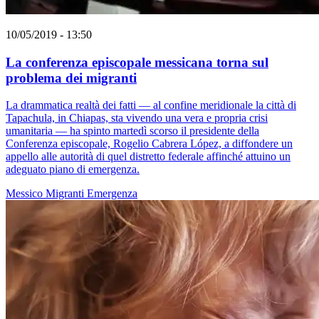
10/05/2019 - 13:50
La conferenza episcopale messicana torna sul
problema dei migranti
La drammatica realtà dei fatti — al confine meridionale la città di
Tapachula, in Chiapas, sta vivendo una vera e propria crisi
umanitaria — ha spinto martedì scorso il presidente della
Conferenza episcopale, Rogelio Cabrera López, a diffondere un
appello alle autorità di quel distretto federale affinché attuino un
adeguato piano di emergenza.
Messico
Migranti
Emergenza