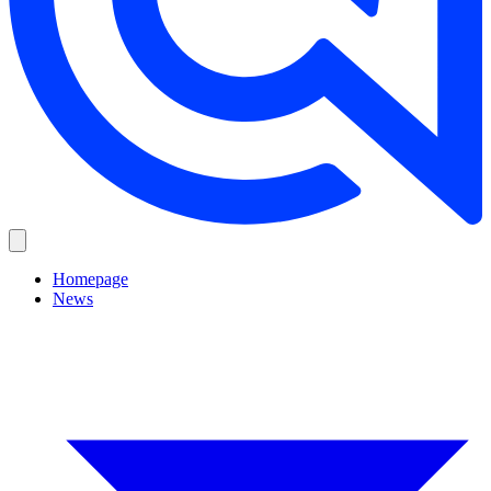
Homepage
News