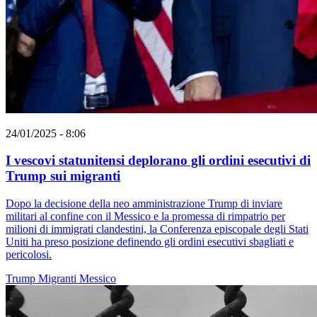
24/01/2025 - 8:06
I vescovi statunitensi deplorano gli ordini esecutivi di
Trump sui migranti
Dopo la decisione della neo amministrazione Trump di inviare
militari al confine con il Messico e la promessa di rimpatrio per
milioni di immigrati clandestini, la Conferenza episcopale degli Stati
Uniti ha preso posizione definendo gli ordini esecutivi sbagliati e
pericolosi.
Trump
Migranti
Messico