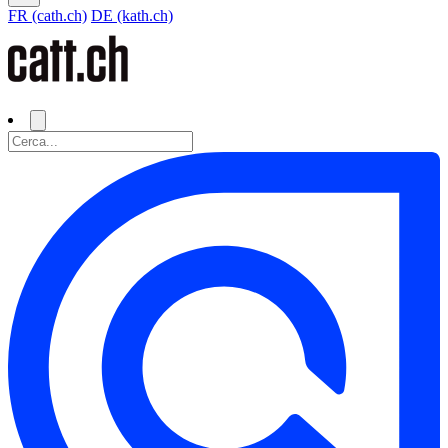
FR (cath.ch)
DE (kath.ch)