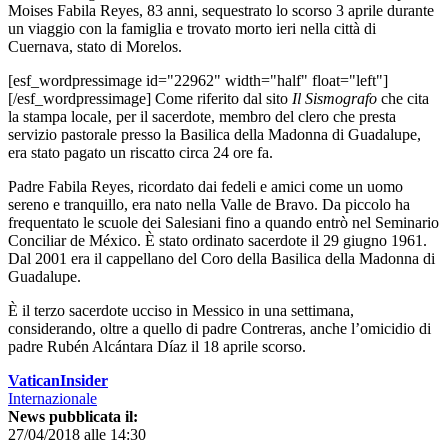
Moises Fabila Reyes, 83 anni, sequestrato lo scorso 3 aprile durante
un viaggio con la famiglia e trovato morto ieri nella città di
Cuernava, stato di Morelos.
[esf_wordpressimage id="22962" width="half" float="left"]
[/esf_wordpressimage] Come riferito dal sito
Il Sismografo
che cita
la stampa locale, per il sacerdote, membro del clero che presta
servizio pastorale presso la Basilica della Madonna di Guadalupe,
era stato pagato un riscatto circa 24 ore fa.
Padre Fabila Reyes, ricordato dai fedeli e amici come un uomo
sereno e tranquillo, era nato nella Valle de Bravo. Da piccolo ha
frequentato le scuole dei Salesiani fino a quando entrò nel Seminario
Conciliar de México. È stato ordinato sacerdote il 29 giugno 1961.
Dal 2001 era il cappellano del Coro della Basilica della Madonna di
Guadalupe.
È il terzo sacerdote ucciso in Messico in una settimana,
considerando, oltre a quello di padre Contreras, anche l’omicidio di
padre Rubén Alcántara Díaz il 18 aprile scorso.
VaticanInsider
Internazionale
News pubblicata il:
27/04/2018 alle 14:30