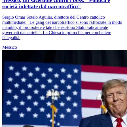
Messico, un sacerdote contro i boss: "Politica e
società infettate dal narcotraffico"
Sergio Omar Sotelo Aguilar, direttore del Centro cattolico
multimediale: "Le gang del narcotraffico si sono rafforzate in modo
inaudito, il loro potere è tale che esistono Stati praticamente
governati dai cartelli". La Chiesa in prima fila per combattere
l'illegalità.
Messico