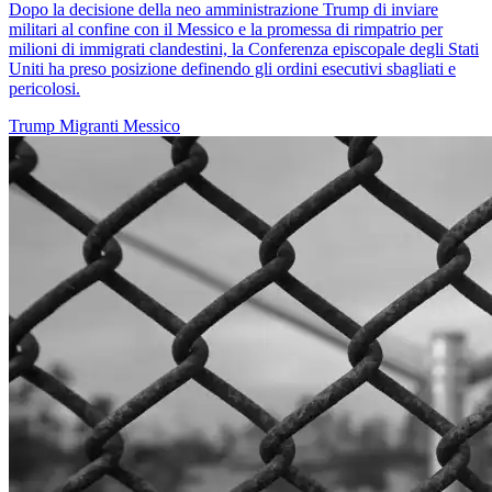
Dopo la decisione della neo amministrazione Trump di inviare
militari al confine con il Messico e la promessa di rimpatrio per
milioni di immigrati clandestini, la Conferenza episcopale degli Stati
Uniti ha preso posizione definendo gli ordini esecutivi sbagliati e
pericolosi.
Trump
Migranti
Messico