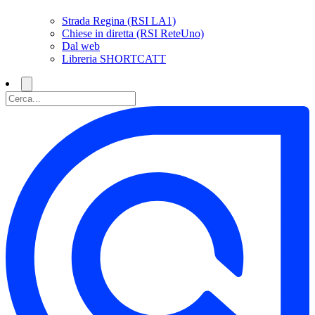
Strada Regina (RSI LA1)
Chiese in diretta (RSI ReteUno)
Dal web
Libreria SHORTCATT