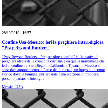
28/10/2019 - 16:57
Confine Usa-Messico: ieri la preghiera interreligiosa
“Pray Beyond Borders”
“Pray Beyond Borders – Pregare oltre i confini” è l’iniziativa di
preghiera ideata dalla comunità cristiana e da quella musulmana che
ieri al confine tra San Diego in California e Tijuana in Messico si
sono date appuntamento al Parco dell’amicizia, un luogo di incontro
storico dove le famiglie, pur separate dalla recizione di frontiera,
possono parlarsi e interagire.
Messico
USA