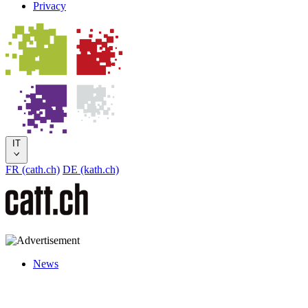
Privacy
IT
FR (cath.ch)
DE (kath.ch)
News