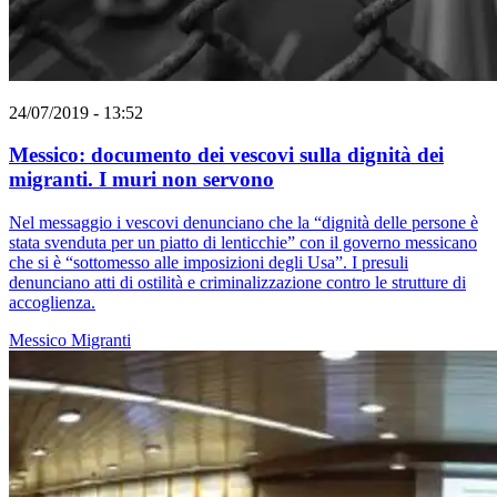
24/07/2019 - 13:52
Messico: documento dei vescovi sulla dignità dei
migranti. I muri non servono
Nel messaggio i vescovi denunciano che la “dignità delle persone è
stata svenduta per un piatto di lenticchie” con il governo messicano
che si è “sottomesso alle imposizioni degli Usa”. I presuli
denunciano atti di ostilità e criminalizzazione contro le strutture di
accoglienza.
Messico
Migranti