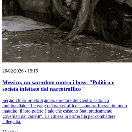
26/02/2026 - 15:15
Messico, un sacerdote contro i boss: "Politica e
società infettate dal narcotraffico"
Sergio Omar Sotelo Aguilar, direttore del Centro cattolico
multimediale: "Le gang del narcotraffico si sono rafforzate in modo
inaudito, il loro potere è tale che esistono Stati praticamente
governati dai cartelli". La Chiesa in prima fila per combattere
l'illegalità.
Messico