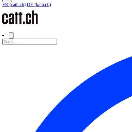
FR (cath.ch)
DE (kath.ch)