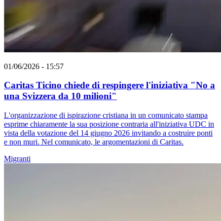
01/06/2026 - 15:57
Caritas Ticino chiede di respingere l'iniziativa "No a
una Svizzera da 10 milioni"
L'organizzazione di ispirazione cristiana in un comunicato stampa
esprime chiaramente la sua posizione contraria all'iniziativa UDC in
vista della votazione del 14 giugno 2026 invitando a costruire ponti
e non muri. Nel comunicato, le argomentazioni di Caritas.
Migranti