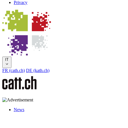
Privacy
IT
FR (cath.ch)
DE (kath.ch)
News