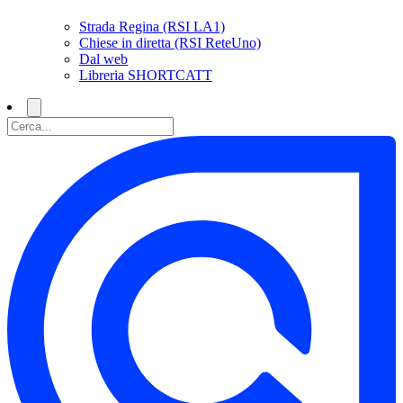
Strada Regina (RSI LA1)
Chiese in diretta (RSI ReteUno)
Dal web
Libreria SHORTCATT