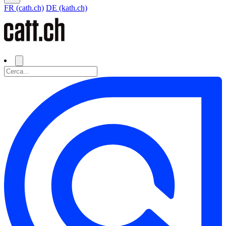
FR (cath.ch)
DE (kath.ch)