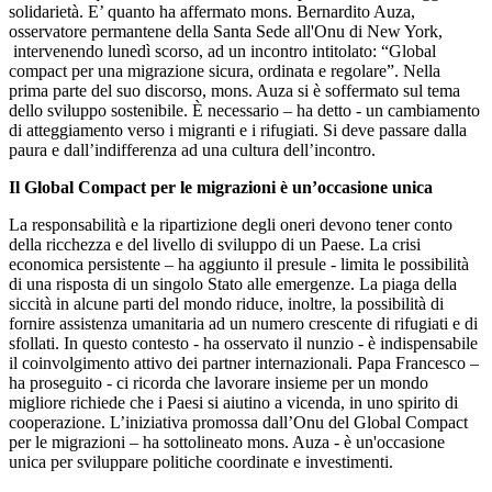
solidarietà. E’ quanto ha affermato mons. Bernardito Auza,
osservatore permantene della Santa Sede all'Onu di New York,
intervenendo lunedì scorso, ad un incontro intitolato: “Global
compact per una migrazione sicura, ordinata e regolare”. Nella
prima parte del suo discorso, mons. Auza si è soffermato sul tema
dello sviluppo sostenibile. È necessario – ha detto - un cambiamento
di atteggiamento verso i migranti e i rifugiati. Si deve passare dalla
paura e dall’indifferenza ad una cultura dell’incontro.
Il Global Compact per le migrazioni è un’occasione unica
La responsabilità e la ripartizione degli oneri devono tener conto
della ricchezza e del livello di sviluppo di un Paese. La crisi
economica persistente – ha aggiunto il presule - limita le possibilità
di una risposta di un singolo Stato alle emergenze. La piaga della
siccità in alcune parti del mondo riduce, inoltre, la possibilità di
fornire assistenza umanitaria ad un numero crescente di rifugiati e di
sfollati. In questo contesto - ha osservato il nunzio - è indispensabile
il coinvolgimento attivo dei partner internazionali. Papa Francesco –
ha proseguito - ci ricorda che lavorare insieme per un mondo
migliore richiede che i Paesi si aiutino a vicenda, in uno spirito di
cooperazione. L’iniziativa promossa dall’Onu del Global Compact
per le migrazioni – ha sottolineato mons. Auza - è un'occasione
unica per sviluppare politiche coordinate e investimenti.