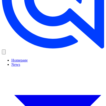
Homepage
News