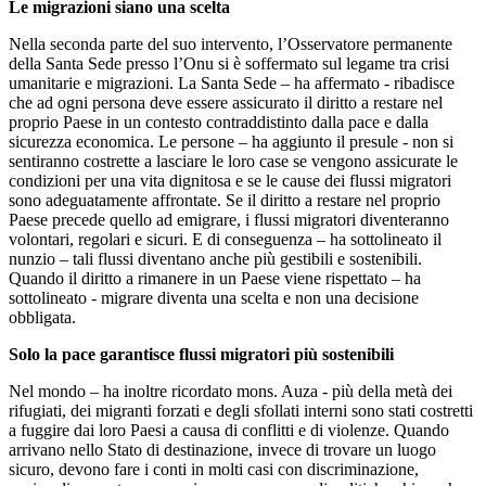
Le migrazioni siano una scelta
Nella seconda parte del suo intervento, l’Osservatore permanente
della Santa Sede presso l’Onu si è soffermato sul legame tra crisi
umanitarie e migrazioni. La Santa Sede – ha affermato - ribadisce
che ad ogni persona deve essere assicurato il diritto a restare nel
proprio Paese in un contesto contraddistinto dalla pace e dalla
sicurezza economica. Le persone – ha aggiunto il presule - non si
sentiranno costrette a lasciare le loro case se vengono assicurate le
condizioni per una vita dignitosa e se le cause dei flussi migratori
sono adeguatamente affrontate. Se il diritto a restare nel proprio
Paese precede quello ad emigrare, i flussi migratori diventeranno
volontari, regolari e sicuri. E di conseguenza – ha sottolineato il
nunzio – tali flussi diventano anche più gestibili e sostenibili.
Quando il diritto a rimanere in un Paese viene rispettato – ha
sottolineato - migrare diventa una scelta e non una decisione
obbligata.
Solo la pace garantisce flussi migratori più sostenibili
Nel mondo – ha inoltre ricordato mons. Auza - più della metà dei
rifugiati, dei migranti forzati e degli sfollati interni sono stati costretti
a fuggire dai loro Paesi a causa di conflitti e di violenze. Quando
arrivano nello Stato di destinazione, invece di trovare un luogo
sicuro, devono fare i conti in molti casi con discriminazione,