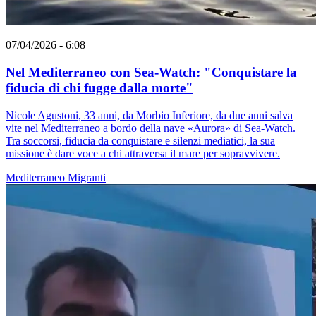
07/04/2026 - 6:08
Nel Mediterraneo con Sea-Watch: "Conquistare la
fiducia di chi fugge dalla morte"
Nicole Agustoni, 33 anni, da Morbio Inferiore, da due anni salva
vite nel Mediterraneo a bordo della nave «Aurora» di Sea-Watch.
Tra soccorsi, fiducia da conquistare e silenzi mediatici, la sua
missione è dare voce a chi attraversa il mare per sopravvivere.
Mediterraneo
Migranti