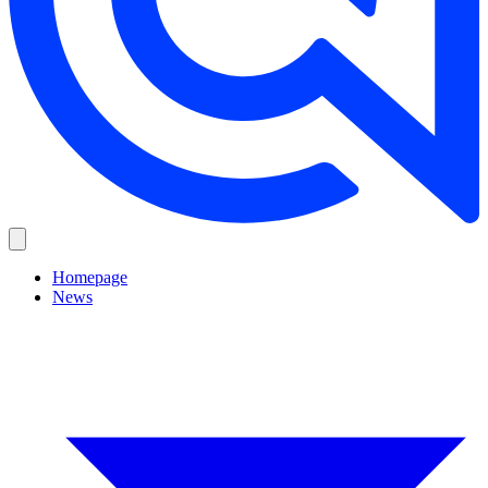
Homepage
News