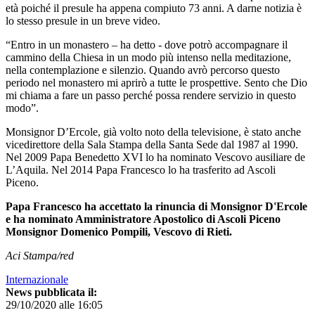
età poiché il presule ha appena compiuto 73 anni. A darne notizia è
lo stesso presule in un breve video.
“Entro in un monastero – ha detto -
dove potrò accompagnare il
cammino della Chiesa in un modo più intenso nella meditazione,
nella contemplazione e silenzio. Quando avrò percorso questo
periodo nel monastero mi aprirò a tutte le prospettive. Sento che Dio
mi chiama a fare un passo perché possa rendere servizio in questo
modo”.
Monsignor D’Ercole, già volto noto della televisione, è stato anche
vicedirettore della Sala Stampa della Santa Sede dal 1987 al 1990.
Nel 2009 Papa Benedetto XVI lo ha nominato Vescovo ausiliare de
L’Aquila. Nel 2014 Papa Francesco lo ha trasferito ad Ascoli
Piceno.
Papa Francesco ha accettato la rinuncia di Monsignor D'Ercole
e ha nominato Amministratore Apostolico di Ascoli Piceno
Monsignor Domenico Pompili, Vescovo di Rieti.
Aci Stampa/red
Internazionale
News pubblicata il:
29/10/2020 alle 16:05