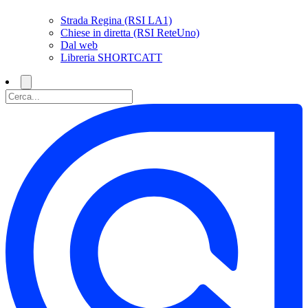
Strada Regina (RSI LA1)
Chiese in diretta (RSI ReteUno)
Dal web
Libreria SHORTCATT