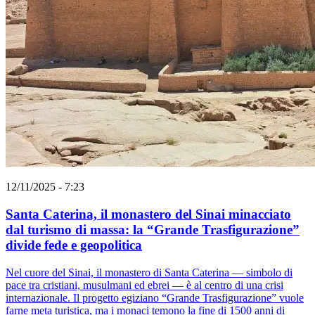
12/11/2025 - 7:23
Santa Caterina, il monastero del Sinai minacciato
dal turismo di massa: la “Grande Trasfigurazione”
divide fede e geopolitica
Nel cuore del Sinai, il monastero di Santa Caterina — simbolo di
pace tra cristiani, musulmani ed ebrei — è al centro di una crisi
internazionale. Il progetto egiziano “Grande Trasfigurazione” vuole
farne meta turistica, ma i monaci temono la fine di 1500 anni di