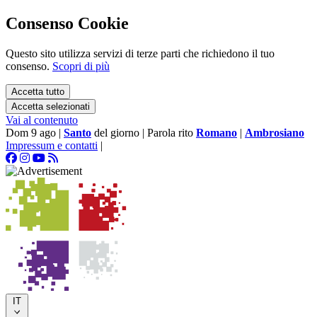
Consenso Cookie
Questo sito utilizza servizi di terze parti che richiedono il tuo
consenso.
Scopri di più
Accetta tutto
Accetta selezionati
Vai al contenuto
Dom 9 ago
|
Santo
del giorno
|
Parola rito
Romano
|
Ambrosiano
Impressum e contatti
|
IT