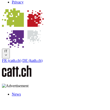
Privacy
IT
FR (cath.ch)
DE (kath.ch)
News