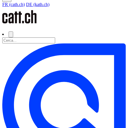
FR (cath.ch)
DE (kath.ch)