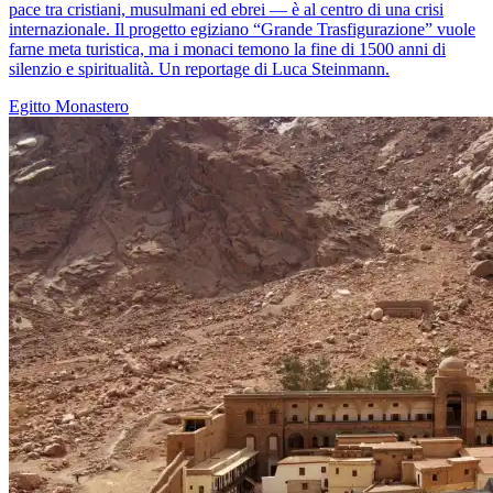
pace tra cristiani, musulmani ed ebrei — è al centro di una crisi
internazionale. Il progetto egiziano “Grande Trasfigurazione” vuole
farne meta turistica, ma i monaci temono la fine di 1500 anni di
silenzio e spiritualità. Un reportage di Luca Steinmann.
Egitto
Monastero