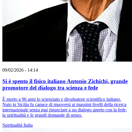
09/02/2026 - 14:14
Si è spento il fisico italiano Antonio Zichichi, grande
promotore del dialogo tra scienza e fede
È morto a 96 anni lo scienziato e divulgatore scientifico italiano.
Nato in Sicilia fu capace di muoversi ai massimi livelli della ricerca
internazionale senza mai rinunciare a un dialogo aperto con la fede,
la spiritualità e le grandi domande di senso.
Spiritualità
Italia