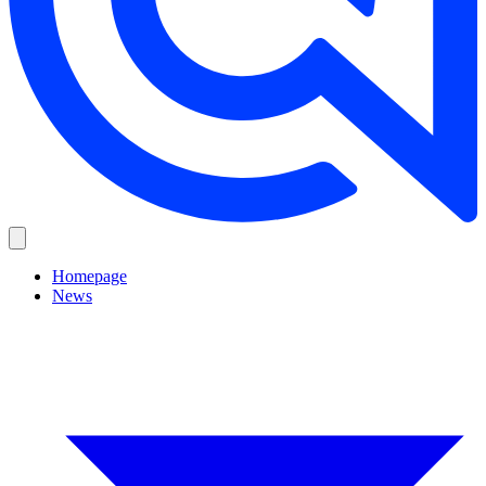
Homepage
News