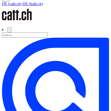
FR (cath.ch)
DE (kath.ch)