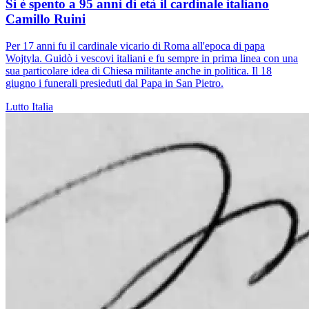
Si è spento a 95 anni di età il cardinale italiano
Camillo Ruini
Per 17 anni fu il cardinale vicario di Roma all'epoca di papa
Wojtyla. Guidò i vescovi italiani e fu sempre in prima linea con una
sua particolare idea di Chiesa militante anche in politica. Il 18
giugno i funerali presieduti dal Papa in San Pietro.
Lutto
Italia