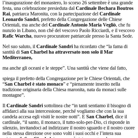
l’inaugurazione del monastero, lo scorso 26 settembre è una grande
festa, una celebrazione presieduta dal
Cardinale Bechara Boutros
Rai
, patriarca Maronita, con la partecipazione del
Cardinale
Leonardo Sandri
, prefetto della Congregazione delle Chiese
Orientali, ma anche del
Cardinale Antonio Maria Vegliò
, che fu
nunzio in Libano, non ché del vescovo Paolo Ricciardi, e il vescovo
Rafic Warcha
, nuovo procuratore patriarcale presso la Santa Sede.
Nel suo saluto, il
Cardinale Sandri
ha ricordato che “la fama di
santità di
San Charbel ha attraversato non solo il Mar
Mediterraneo,
ma anche gli oceani e le steppe”. Una santità che viene dal fatto,
spiega il prefetto della Congregazione per le Chiese Orientali, che
“
San Charbel è stato monaco
” e “pienamente inserito nella
tradizione originaria della Chiesa maronita, nata da monaci sulle
montagne”.
Il
Cardinale Sandri
sottolinea che “in tanti sentiamo il bisogno di
affidarci alla sua intercessione, perché vogliamo che con la sua
candela accesa egli visiti le nostre notti”. E
San Charbel
, dice il
cardinale, “il santo, il monaco, il tutto-solo-per-Dio, ci risponde in
silenzio, invitandoci ad indirizzare il nostro sguardo e il nostro cuore
nella stessa direzione ove sono volti i suoi occhi e l’intera sua