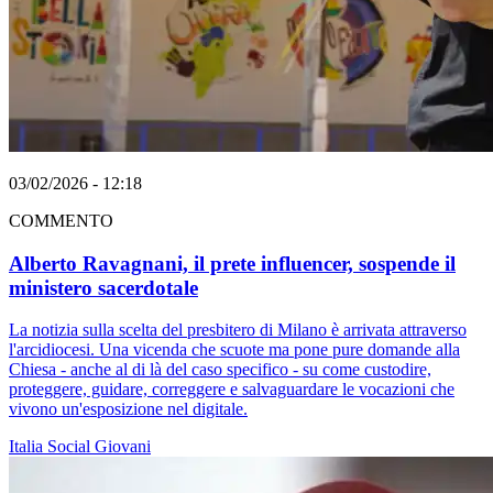
03/02/2026 - 12:18
COMMENTO
Alberto Ravagnani, il prete influencer, sospende il
ministero sacerdotale
La notizia sulla scelta del presbitero di Milano è arrivata attraverso
l'arcidiocesi. Una vicenda che scuote ma pone pure domande alla
Chiesa - anche al di là del caso specifico - su come custodire,
proteggere, guidare, correggere e salvaguardare le vocazioni che
vivono un'esposizione nel digitale.
Italia
Social
Giovani