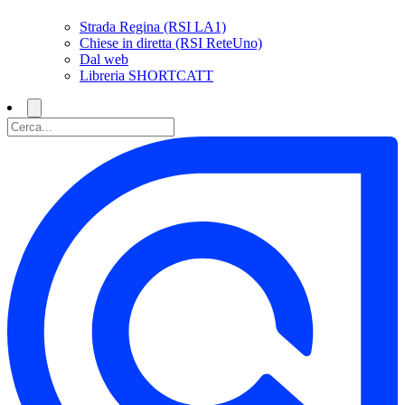
Strada Regina (RSI LA1)
Chiese in diretta (RSI ReteUno)
Dal web
Libreria SHORTCATT