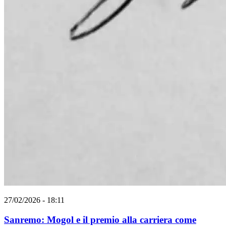
27/02/2026 - 18:11
Sanremo: Mogol e il premio alla carriera come