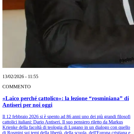
13/02/2026 - 11:55
COMMENTO
«Laico perché cattolico»: la lezione “rosminiana” di
Antiseri per noi oggi
Il 12 febbraio 2026 si è spento ad 86 anni uno dei più grandi filosofi
cattolici italiani: Dario Antiseri. Il suo pensiero riletto da Markus
Krienke della facoltà di teologia di Lugano in un dialogo con quello
di Rosmini sui temi della libertà, della scuola, dell'Europa cristiana e