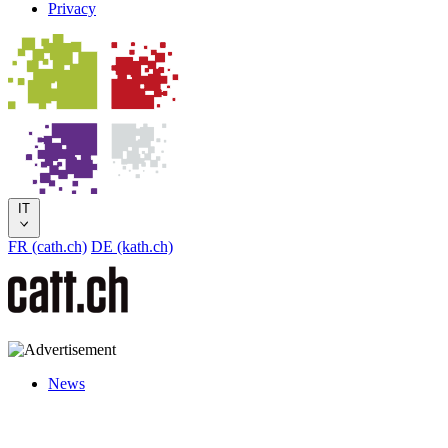
Privacy
IT
FR (cath.ch)
DE (kath.ch)
News