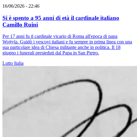
16/06/2026 - 22:46
Si è spento a 95 anni di età il cardinale italiano
Camillo Ruini
Per 17 anni fu il cardinale vicario di Roma all'epoca di papa
Wojtyla. Guidò i vescovi italiani e fu sempre in prima linea con una
sua particolare idea di Chiesa militante anche in politica. Il 18
giugno i funerali presieduti dal Papa in San Pietro.
Lutto
Italia