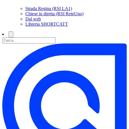
Strada Regina (RSI LA1)
Chiese in diretta (RSI ReteUno)
Dal web
Libreria SHORTCATT