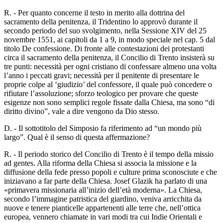
R. - Per quanto concerne il testo in merito alla dottrina del
sacramento della penitenza, il Tridentino lo approvò durante il
secondo periodo del suo svolgimento, nella Sessione XIV del 25
novembre 1551, ai capitoli da 1 a 9, in modo speciale nel cap. 5 dal
titolo De confessione. Di fronte alle contestazioni dei protestanti
circa il sacramento della penitenza, il Concilio di Trento insisterà su
tre punti: necessità per ogni cristiano di confessare almeno una volta
l’anno i peccati gravi; necessità per il penitente di presentare le
proprie colpe al ‘giudizio’ del confessore, il quale può concedere o
rifiutare l’assoluzione; sforzo teologico per provare che queste
esigenze non sono semplici regole fissate dalla Chiesa, ma sono “di
diritto divino”, vale a dire vengono da Dio stesso.
D. - Il sottotitolo del Simposio fa riferimento ad “un mondo più
largo”. Qual è il senso di questa affermazione?
R. - Il periodo storico del Concilio di Trento è il tempo della missio
ad gentes. Alla riforma della Chiesa si associa la missione e la
diffusione della fede presso popoli e culture prima sconosciute e che
iniziavano a far parte della Chiesa. Josef Glazik ha parlato di una
«primavera missionaria all’inizio dell’età moderna». La Chiesa,
secondo l’immagine patristica del giardino, veniva arricchita da
nuove e tenere pianticelle appartenenti alle terre che, nell’ottica
europea, vennero chiamate in vari modi tra cui Indie Orientali e