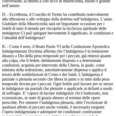
conversione, al ritorno a Dio ricco di misericordia, buono e grande
nell’amore.
D. - Eccellenza, il Concilio di Trento ha contribuito notevolmente
alla riflessione e allo sviluppo della dottrina sull’indulgenza. L’anno
Giubilare della Misericordia sarà un’importante occasione per i
fedeli di tutto il mondo per riscoprire la ricchezza spirituale delle
indulgenze Ci può spiegare brevemente il significato, le condizioni e
l’attualità dell’indulgenza?
R. - Come è noto, il Beato Paolo VI nella Costituzione Apostolica
Indulgentiarum Doctrina afferma che l’indulgenza è la remissione
dinanzi a Dio della pena temporale per i peccati, già rimessi quanto
alla colpa, che il fedele, debitamente disposto e a determinate
condizioni, acquista per intervento della Chiesa, la quale, come
ministra della redenzione, autoritativamente dispensa e applica il
tesoro delle soddisfazioni di Cristo e dei Santi. L’indulgenza è
parziale o plenaria secondo che libera in parte o in tutto dalla pena
temporale dovuta per i peccati. Ogni fedele può lucrare per se stesso
le indulgenze sia parziali che plenarie o applicarle ai defunti a modo
di suffragio. E’ capace di lucrare indulgenze chi è battezzato, non
scomunicato, in stato di grazia almeno al termine delle opere
prescritte. Per ottenere l’indulgenza plenaria, oltre l’esclusione di
qualsiasi affetto al peccato anche veniale, è necessario eseguire
l’opera indulgenziata e adempiere tre condizioni: confessione