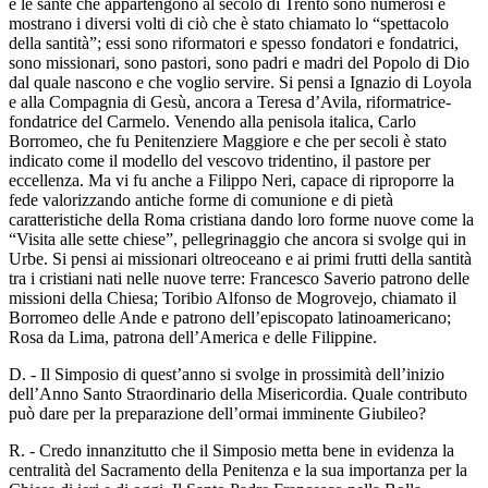
e le sante che appartengono al secolo di Trento sono numerosi e
mostrano i diversi volti di ciò che è stato chiamato lo “spettacolo
della santità”; essi sono riformatori e spesso fondatori e fondatrici,
sono missionari, sono pastori, sono padri e madri del Popolo di Dio
dal quale nascono e che voglio servire. Si pensi a Ignazio di Loyola
e alla Compagnia di Gesù, ancora a Teresa d’Avila, riformatrice-
fondatrice del Carmelo. Venendo alla penisola italica, Carlo
Borromeo, che fu Penitenziere Maggiore e che per secoli è stato
indicato come il modello del vescovo tridentino, il pastore per
eccellenza. Ma vi fu anche a Filippo Neri, capace di riproporre la
fede valorizzando antiche forme di comunione e di pietà
caratteristiche della Roma cristiana dando loro forme nuove come la
“Visita alle sette chiese”, pellegrinaggio che ancora si svolge qui in
Urbe. Si pensi ai missionari oltreoceano e ai primi frutti della santità
tra i cristiani nati nelle nuove terre: Francesco Saverio patrono delle
missioni della Chiesa; Toribio Alfonso de Mogrovejo, chiamato il
Borromeo delle Ande e patrono dell’episcopato latinoamericano;
Rosa da Lima, patrona dell’America e delle Filippine.
D. - Il Simposio di quest’anno si svolge in prossimità dell’inizio
dell’Anno Santo Straordinario della Misericordia. Quale contributo
può dare per la preparazione dell’ormai imminente Giubileo?
R. - Credo innanzitutto che il Simposio metta bene in evidenza la
centralità del Sacramento della Penitenza e la sua importanza per la