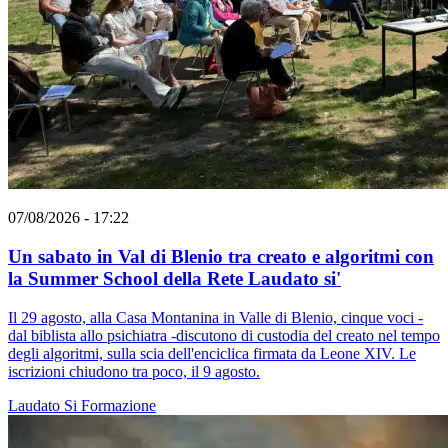
07/08/2026 - 17:22
Un sabato in Val di Blenio tra creato e algoritmi con
la Summer School della Rete Laudato si'
Il 29 agosto, alla Casa Montanina in Valle di Blenio, cinque voci -
dal biblista allo psichiatra -discutono di custodia del creato nel tempo
degli algoritmi, sulla scia dell'enciclica firmata da Leone XIV. Le
iscrizioni chiudono tra poco, il 9 agosto.
Laudato Si
Formazione