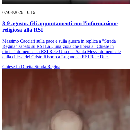
07/08/2026 - 6:16
8-9 agosto. Gli appuntamenti con l'informazione
religiosa alla RSI
Massimo Cacciari sulla pace e sulla guerra in replica a "Strada
Regina" sabato su RSI La1, una gioia che libera a "Chiese in
diretta" domenica su RSI Rete Uno e la Santa Messa domenicale
dalla chiesa del Cristo Risorto a Lugano su RSI Rete Due.
Chiese In Diretta
Strada Regina