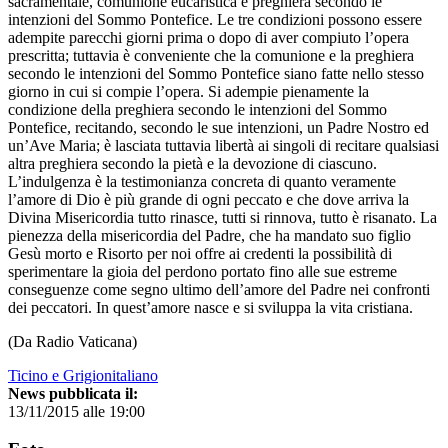
sacramentale, comunione eucaristica e preghiera secondo le
intenzioni del Sommo Pontefice. Le tre condizioni possono essere
adempite parecchi giorni prima o dopo di aver compiuto l’opera
prescritta; tuttavia è conveniente che la comunione e la preghiera
secondo le intenzioni del Sommo Pontefice siano fatte nello stesso
giorno in cui si compie l’opera. Si adempie pienamente la
condizione della preghiera secondo le intenzioni del Sommo
Pontefice, recitando, secondo le sue intenzioni, un Padre Nostro ed
un’Ave Maria; è lasciata tuttavia libertà ai singoli di recitare qualsiasi
altra preghiera secondo la pietà e la devozione di ciascuno.
L’indulgenza è la testimonianza concreta di quanto veramente
l’amore di Dio è più grande di ogni peccato e che dove arriva la
Divina Misericordia tutto rinasce, tutti si rinnova, tutto è risanato. La
pienezza della misericordia del Padre, che ha mandato suo figlio
Gesù morto e Risorto per noi offre ai credenti la possibilità di
sperimentare la gioia del perdono portato fino alle sue estreme
conseguenze come segno ultimo dell’amore del Padre nei confronti
dei peccatori. In quest’amore nasce e si sviluppa la vita cristiana.
(Da Radio Vaticana)
Ticino e Grigionitaliano
News pubblicata il:
13/11/2015 alle 19:00