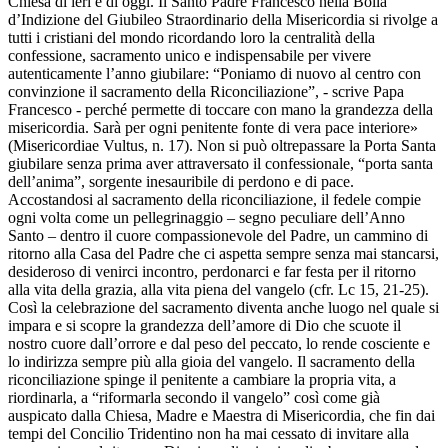
Chiesa di ieri e di oggi. Il Santo Padre Francesco nella Bolla
d’Indizione del Giubileo Straordinario della Misericordia si rivolge a
tutti i cristiani del mondo ricordando loro la centralità della
confessione, sacramento unico e indispensabile per vivere
autenticamente l’anno giubilare: “Poniamo di nuovo al centro con
convinzione il sacramento della Riconciliazione”, - scrive Papa
Francesco - perché permette di toccare con mano la grandezza della
misericordia. Sarà per ogni penitente fonte di vera pace interiore»
(Misericordiae Vultus, n. 17). Non si può oltrepassare la Porta Santa
giubilare senza prima aver attraversato il confessionale, “porta santa
dell’anima”, sorgente inesauribile di perdono e di pace.
Accostandosi al sacramento della riconciliazione, il fedele compie
ogni volta come un pellegrinaggio – segno peculiare dell’Anno
Santo – dentro il cuore compassionevole del Padre, un cammino di
ritorno alla Casa del Padre che ci aspetta sempre senza mai stancarsi,
desideroso di venirci incontro, perdonarci e far festa per il ritorno
alla vita della grazia, alla vita piena del vangelo (cfr. Lc 15, 21-25).
Così la celebrazione del sacramento diventa anche luogo nel quale si
impara e si scopre la grandezza dell’amore di Dio che scuote il
nostro cuore dall’orrore e dal peso del peccato, lo rende cosciente e
lo indirizza sempre più alla gioia del vangelo. Il sacramento della
riconciliazione spinge il penitente a cambiare la propria vita, a
riordinarla, a “riformarla secondo il vangelo” così come già
auspicato dalla Chiesa, Madre e Maestra di Misericordia, che fin dai
tempi del Concilio Tridentino non ha mai cessato di invitare alla