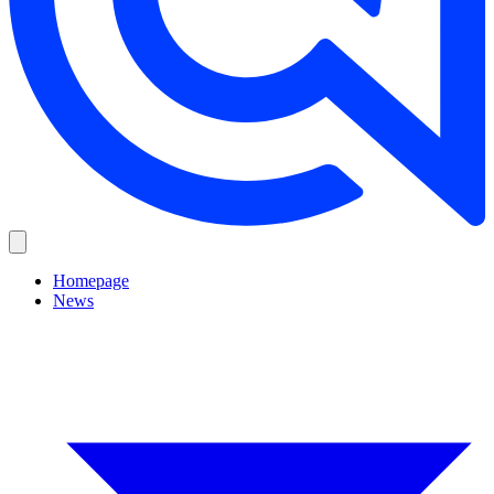
Homepage
News