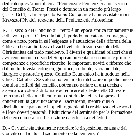
dedicato quest’anno al tema "Penitenza e Penitenzieria nel secolo
del Concilio di Trento. Prassi e dottrine in un mondo più largo
(1517-1614)" . In proposito Fabio Colagrande ha intervistato mons.
Krzysztof Nykiel, reggente della Penitenzieria Apostolica:
R. - Il secolo del Concilio di Trento è un’epoca storica fondamentale
e di svolta per la Chiesa. Infatti, il periodo indicato nel convegno,
come è noto, porta in sé l’esigenza e l’attuazione della riforma della
Chiesa, che caratterizzava i vari livelli del tessuto sociale della
Christianitas del tardo medioevo. I diversi e qualificati relatori che si
avvicendano nel corso del Simposio presentano secondo le proprie
competenze e specifiche ricerche, le importanti novità e riforme che
dal punto di vista teologico, giuridico, culturale, sacramentale,
liturgico e pastorale questo Concilio Ecumenico ha introdotto nella
Chiesa Cattolica. Se volessimo tentare di sintetizzare in poche linee i
contributi offerti dal concilio, potremmo parlare di una decisa e
sistematica volontà di tornare ad educare alla fede della Chiesa e
potremmo indicarne il contributo dottrinale nei testi approvati
concernenti la giustificazione e i sacramenti, mentre quello
disciplinare e pastorale in quelli riguardanti la residenza dei vescovi
e i loro doveri pastorali, l’istituzione del seminario per la formazione
del clero diocesano e l’istruzione catechistica dei fedeli.
D. - Ci vuole sinteticamente ricordare le disposizioni emanate dal
Concilio di Trento sul sacramento della penitenza?