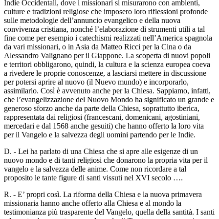
Indie Occidentali, dove i missionari si misurarono con ambienti,
culture e tradizioni religiose che imposero loro riflessioni profonde
sulle metodologie dell’annuncio evangelico e della nuova
convivenza cristiana, nonché l’elaborazione di strumenti utili a tal
fine come per esempio i catechismi realizzati nell’America spagnola
da vari missionari, o in Asia da Matteo Ricci per la Cina o da
Alessandro Valignano per il Giappone. La scoperta di nuovi popoli
e territori obbligarono, quindi, la cultura e la scienza europea coeva
a rivedere le proprie conoscenze, a lasciarsi mettere in discussione
per potersi aprire al nuovo (il Nuevo mundo) e incorporarlo,
assimilarlo. Così è avvenuto anche per la Chiesa. Sappiamo, infatti,
che l’evangelizzazione del Nuovo Mondo ha significato un grande e
generoso sforzo anche da parte della Chiesa, soprattutto iberica,
rappresentata dai religiosi (francescani, domenicani, agostiniani,
mercedari e dal 1568 anche gesuiti) che hanno offerto la loro vita
per il Vangelo e la salvezza degli uomini partendo per le Indie.
D. - Lei ha parlato di una Chiesa che si apre alle esigenze di un
nuovo mondo e di tanti religiosi che donarono la propria vita per il
vangelo e la salvezza delle anime. Come non ricordare a tal
proposito le tante figure di santi vissuti nel XVI secolo ….
R. - E’ propri così. La riforma della Chiesa e la nuova primavera
missionaria hanno anche offerto alla Chiesa e al mondo la
testimonianza più trasparente del Vangelo, quella della santità. I santi