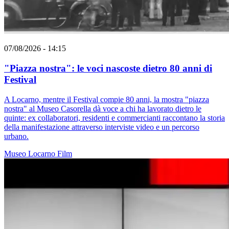
07/08/2026 - 14:15
"Piazza nostra": le voci nascoste dietro 80 anni di
Festival
A Locarno, mentre il Festival compie 80 anni, la mostra "piazza
nostra" al Museo Casorella dà voce a chi ha lavorato dietro le
quinte: ex collaboratori, residenti e commercianti raccontano la storia
della manifestazione attraverso interviste video e un percorso
urbano.
Museo
Locarno
Film