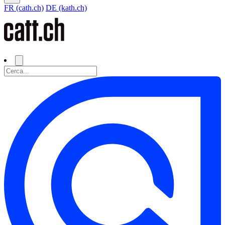
FR (cath.ch)
DE (kath.ch)