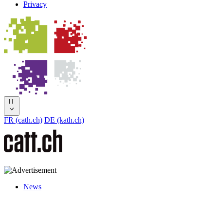
Privacy
IT
FR (cath.ch)
DE (kath.ch)
News