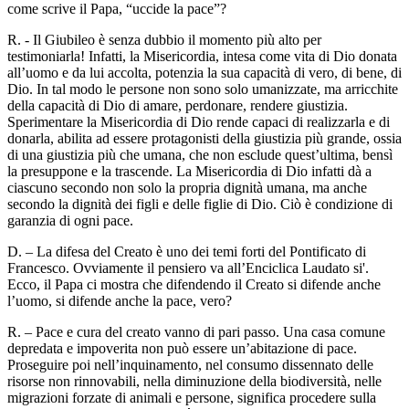
come scrive il Papa, “uccide la pace”?
R. - Il Giubileo è senza dubbio il momento più alto per
testimoniarla! Infatti, la Misericordia, intesa come vita di Dio donata
all’uomo e da lui accolta, potenzia la sua capacità di vero, di bene, di
Dio. In tal modo le persone non sono solo umanizzate, ma arricchite
della capacità di Dio di amare, perdonare, rendere giustizia.
Sperimentare la Misericordia di Dio rende capaci di realizzarla e di
donarla, abilita ad essere protagonisti della giustizia più grande, ossia
di una giustizia più che umana, che non esclude quest’ultima, bensì
la presuppone e la trascende. La Misericordia di Dio infatti dà a
ciascuno secondo non solo la propria dignità umana, ma anche
secondo la dignità dei figli e delle figlie di Dio. Ciò è condizione di
garanzia di ogni pace.
D. – La difesa del Creato è uno dei temi forti del Pontificato di
Francesco. Ovviamente il pensiero va all’Enciclica Laudato si'.
Ecco, il Papa ci mostra che difendendo il Creato si difende anche
l’uomo, si difende anche la pace, vero?
R. – Pace e cura del creato vanno di pari passo. Una casa comune
depredata e impoverita non può essere un’abitazione di pace.
Proseguire poi nell’inquinamento, nel consumo dissennato delle
risorse non rinnovabili, nella diminuzione della biodiversità, nelle
migrazioni forzate di animali e persone, significa procedere sulla