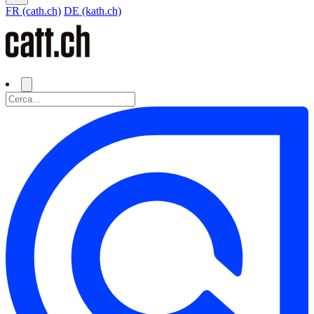
FR (cath.ch)
DE (kath.ch)