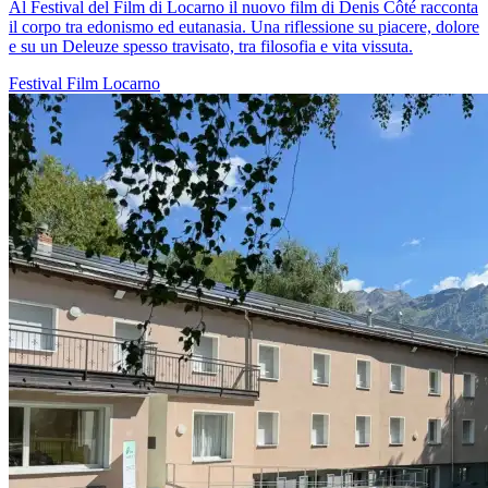
Al Festival del Film di Locarno il nuovo film di Denis Côté racconta
il corpo tra edonismo ed eutanasia. Una riflessione su piacere, dolore
e su un Deleuze spesso travisato, tra filosofia e vita vissuta.
Festival
Film
Locarno