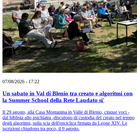
07/08/2026 - 17:22
Un sabato in Val di Blenio tra creato e algoritmi con
la Summer School della Rete Laudato si'
Il 29 agosto, alla Casa Montanina in Valle di Blenio, cinque voci -
dal biblista allo psichiatra -discutono di custodia del creato nel tempo
degli algoritmi, sulla scia dell'enciclica firmata da Leone XIV. Le
iscrizioni chiudono tra poco, il 9 agosto.