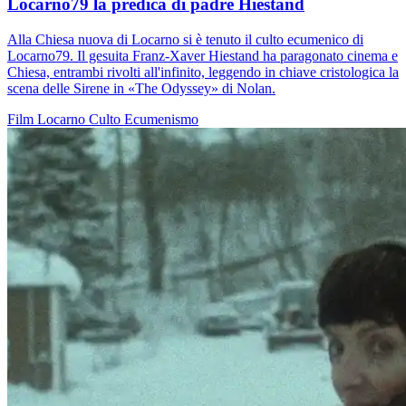
Locarno79 la predica di padre Hiestand
Alla Chiesa nuova di Locarno si è tenuto il culto ecumenico di
Locarno79. Il gesuita Franz-Xaver Hiestand ha paragonato cinema e
Chiesa, entrambi rivolti all'infinito, leggendo in chiave cristologica la
scena delle Sirene in «The Odyssey» di Nolan.
Film
Locarno
Culto
Ecumenismo