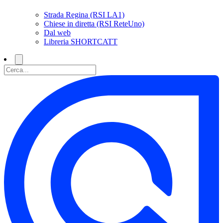
Strada Regina (RSI LA1)
Chiese in diretta (RSI ReteUno)
Dal web
Libreria SHORTCATT