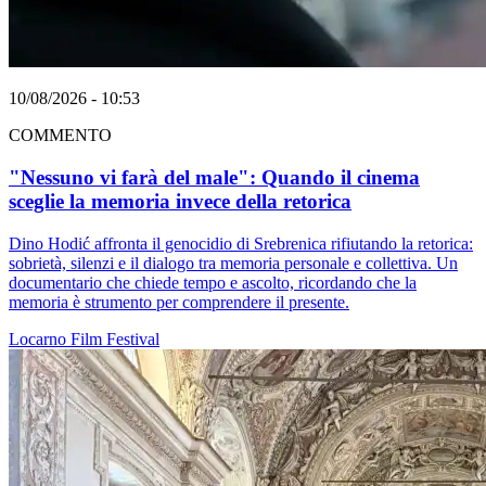
10/08/2026 - 10:53
COMMENTO
"Nessuno vi farà del male": Quando il cinema
sceglie la memoria invece della retorica
Dino Hodić affronta il genocidio di Srebrenica rifiutando la retorica:
sobrietà, silenzi e il dialogo tra memoria personale e collettiva. Un
documentario che chiede tempo e ascolto, ricordando che la
memoria è strumento per comprendere il presente.
Locarno
Film
Festival