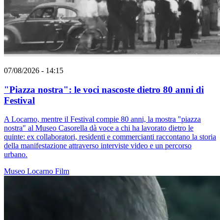
07/08/2026 - 14:15
"Piazza nostra": le voci nascoste dietro 80 anni di
Festival
A Locarno, mentre il Festival compie 80 anni, la mostra "piazza
nostra" al Museo Casorella dà voce a chi ha lavorato dietro le
quinte: ex collaboratori, residenti e commercianti raccontano la storia
della manifestazione attraverso interviste video e un percorso
urbano.
Museo
Locarno
Film