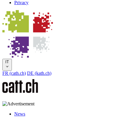
Privacy
IT
FR (cath.ch)
DE (kath.ch)
News