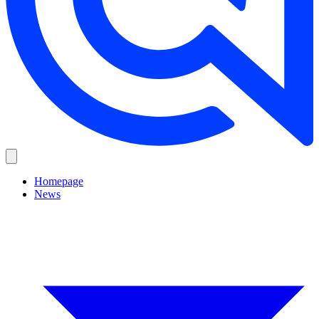
Homepage
News