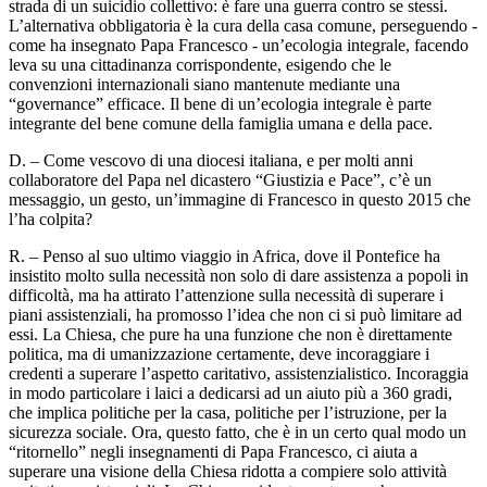
strada di un suicidio collettivo: è fare una guerra contro se stessi.
L’alternativa obbligatoria è la cura della casa comune, perseguendo -
come ha insegnato Papa Francesco - un’ecologia integrale, facendo
leva su una cittadinanza corrispondente, esigendo che le
convenzioni internazionali siano mantenute mediante una
“governance” efficace. Il bene di un’ecologia integrale è parte
integrante del bene comune della famiglia umana e della pace.
D. – Come vescovo di una diocesi italiana, e per molti anni
collaboratore del Papa nel dicastero “Giustizia e Pace”, c’è un
messaggio, un gesto, un’immagine di Francesco in questo 2015 che
l’ha colpita?
R. – Penso al suo ultimo viaggio in Africa, dove il Pontefice ha
insistito molto sulla necessità non solo di dare assistenza a popoli in
difficoltà, ma ha attirato l’attenzione sulla necessità di superare i
piani assistenziali, ha promosso l’idea che non ci si può limitare ad
essi. La Chiesa, che pure ha una funzione che non è direttamente
politica, ma di umanizzazione certamente, deve incoraggiare i
credenti a superare l’aspetto caritativo, assistenzialistico. Incoraggia
in modo particolare i laici a dedicarsi ad un aiuto più a 360 gradi,
che implica politiche per la casa, politiche per l’istruzione, per la
sicurezza sociale. Ora, questo fatto, che è in un certo qual modo un
“ritornello” negli insegnamenti di Papa Francesco, ci aiuta a
superare una visione della Chiesa ridotta a compiere solo attività