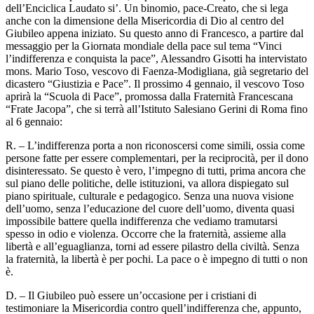
dell’Enciclica Laudato si’. Un binomio, pace-Creato, che si lega
anche con la dimensione della Misericordia di Dio al centro del
Giubileo appena iniziato. Su questo anno di Francesco, a partire dal
messaggio per la Giornata mondiale della pace sul tema “Vinci
l’indifferenza e conquista la pace”, Alessandro Gisotti ha intervistato
mons. Mario Toso, vescovo di Faenza-Modigliana, già segretario del
dicastero “Giustizia e Pace”. Il prossimo 4 gennaio, il vescovo Toso
aprirà la “Scuola di Pace”, promossa dalla Fraternità Francescana
“Frate Jacopa”, che si terrà all’Istituto Salesiano Gerini di Roma fino
al 6 gennaio:
R. – L’indifferenza porta a non riconoscersi come simili, ossia come
persone fatte per essere complementari, per la reciprocità, per il dono
disinteressato. Se questo è vero, l’impegno di tutti, prima ancora che
sul piano delle politiche, delle istituzioni, va allora dispiegato sul
piano spirituale, culturale e pedagogico. Senza una nuova visione
dell’uomo, senza l’educazione del cuore dell’uomo, diventa quasi
impossibile battere quella indifferenza che vediamo tramutarsi
spesso in odio e violenza. Occorre che la fraternità, assieme alla
libertà e all’eguaglianza, torni ad essere pilastro della civiltà. Senza
la fraternità, la libertà è per pochi. La pace o è impegno di tutti o non
è.
D. – Il Giubileo può essere un’occasione per i cristiani di
testimoniare la Misericordia contro quell’indifferenza che, appunto,