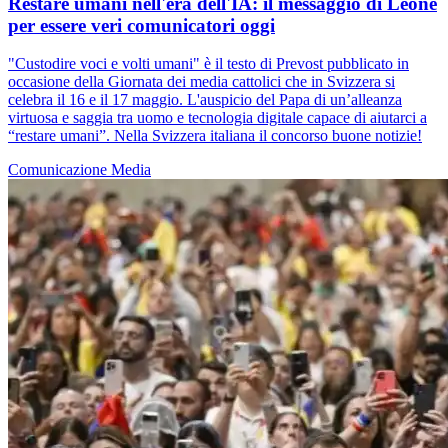
Restare umani nell'era dell'IA: il messaggio di Leone
per essere veri comunicatori oggi
"Custodire voci e volti umani" è il testo di Prevost pubblicato in
occasione della Giornata dei media cattolici che in Svizzera si
celebra il 16 e il 17 maggio. L'auspicio del Papa di un’alleanza
virtuosa e saggia tra uomo e tecnologia digitale capace di aiutarci a
“restare umani”. Nella Svizzera italiana il concorso buone notizie!
Comunicazione
Media