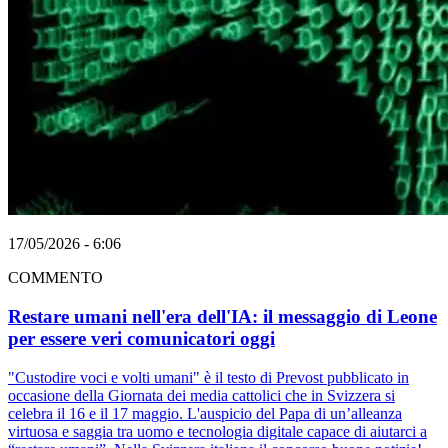
17/05/2026 - 6:06
COMMENTO
Restare umani nell'era dell'IA: il messaggio di Leone
per essere veri comunicatori oggi
"Custodire voci e volti umani" è il testo di Prevost pubblicato in
occasione della Giornata dei media cattolici che in Svizzera si
celebra il 16 e il 17 maggio. L'auspicio del Papa di un’alleanza
virtuosa e saggia tra uomo e tecnologia digitale capace di aiutarci a