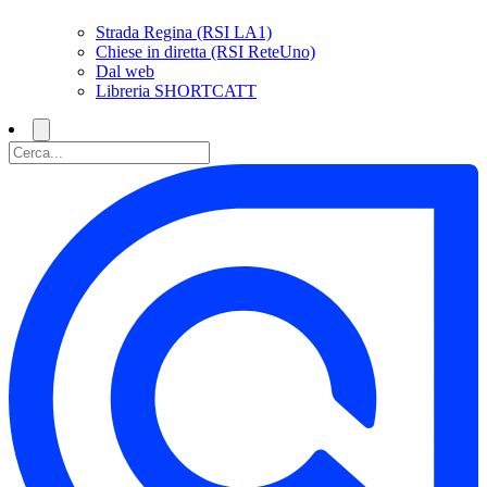
Strada Regina (RSI LA1)
Chiese in diretta (RSI ReteUno)
Dal web
Libreria SHORTCATT