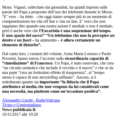
Mons. Viganò, sollecitato dai giornalisti, ha quindi risposto sulle
parole del Papa a proposito dell’uso dei telefonini durante le Messe.
“E’ vero – ha detto - che oggi siamo sempre più in un momento di
compenetrazione tra vita off line e vita on line. E’ vero che non
sappiamo dire quando una nostra azione è mediale o non è mediale,
però è anche vero che
l’Eucaristia è una sospensione del tempo.
È uno spazio del sacro!” “Un telefonino che non fa percepire
un
dentro e un fuori
–
ha ammonito
– è allora certamente un
elemento di disturbo”.
Dal canto loro, i curatori del volume, Anna Maria Lorusso e Paolo
Peverini, hanno messo l’accento sulla
straordinaria capacità di
“rimediazione” di Francesco
. Un Papa, è stato osservato, che crea
“un circuito semiotico che include il vecchio e il nuovo” e che se da
una parte “crea un fortissimo effetto di trasparenza”, al “tempo
stesso è capace di uno
storytelling
raffinato”. Ancora, si è
sottolineato quanto sia
importante “la fiducia che il Papa
attribuisce ai media che non vengono da lui considerati come
una necessità, ma piuttosto come un’occasione positiva”.
Alessandro Gisotti - RadioVaticana
Ticino e Grigionitaliano
News pubblicata il:
10/11/2017 alle 19:20