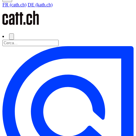
FR (cath.ch)
DE (kath.ch)