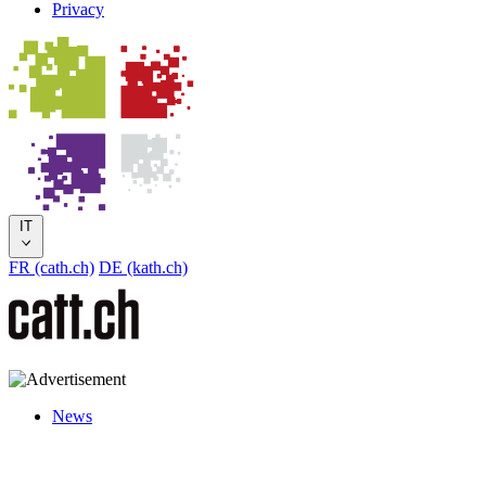
Privacy
IT
FR (cath.ch)
DE (kath.ch)
News