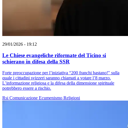
29/01/2026 - 19:12
Le Chiese evangeliche riformate del Ticino si
schierano in difesa della SSR
Forte preoccupazione per l’iniziativa “200 franchi bastano!" sulla
quale i cittadini svizzeri saranno chiamati a votare l’8 marzo.
L’informazione religiosa e la difesa della dimensione spirituale
potrebbero essere a rischio.
Rsi
Comunicazione
Ecumenismo
Religioni