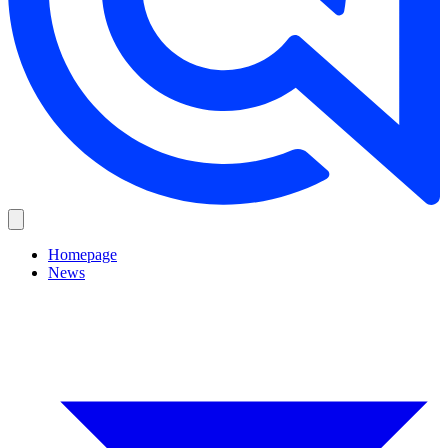
Homepage
News