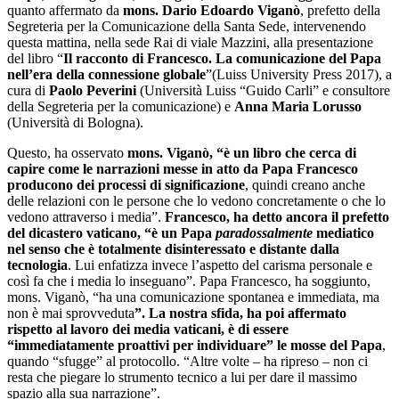
quanto affermato da
mons. Dario Edoardo Viganò
, prefetto della
Segreteria per la Comunicazione della Santa Sede, intervenendo
questa mattina, nella sede Rai di viale Mazzini, alla presentazione
del libro “
Il racconto di Francesco. La comunicazione del Papa
nell’era della connessione globale
”(Luiss University Press 2017), a
cura di
Paolo Peverini
(Università Luiss “Guido Carli” e consultore
della Segreteria per la comunicazione) e
Anna Maria Lorusso
(Università di Bologna).
Questo, ha osservato
mons. Viganò, “è un libro che cerca di
capire come le narrazioni messe in atto da Papa Francesco
producono dei processi di significazione
, quindi creano anche
delle relazioni con le persone che lo vedono concretamente o che lo
vedono attraverso i media”.
Francesco, ha detto ancora il prefetto
del dicastero vaticano, “è un Papa
paradossalmente
mediatico
nel senso che è totalmente disinteressato e distante dalla
tecnologia
. Lui enfatizza invece l’aspetto del carisma personale e
così fa che i media lo inseguano”. Papa Francesco, ha soggiunto,
mons. Viganò, “ha una comunicazione spontanea e immediata, ma
non è mai sprovveduta
”. La nostra sfida, ha poi affermato
rispetto al lavoro dei media vaticani, è di essere
“immediatamente proattivi per individuare” le mosse del Papa
,
quando “sfugge” al protocollo. “Altre volte – ha ripreso – non ci
resta che piegare lo strumento tecnico a lui per dare il massimo
spazio alla sua narrazione”.