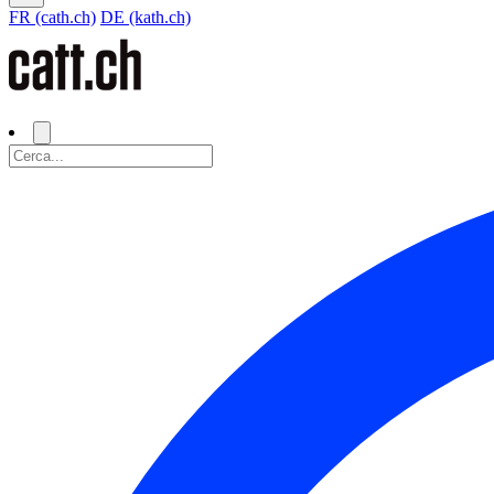
FR (cath.ch)
DE (kath.ch)