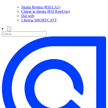
Strada Regina (RSI LA1)
Chiese in diretta (RSI ReteUno)
Dal web
Libreria SHORTCATT