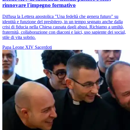
rinnovare l'impegno formativo
Diffusa la Lettera apostolica "Una fedeltà che genera futuro" su
identità e funzione del presbitero, in un tempo segnato anche dalla
crisi di fiducia nella Chiesa causata dagli abusi. Richiamo a umiltà,
fraternità, collaborazione con diaconi e laici, uso sapiente dei social,
stile di vita sobrio.
Papa Leone XIV
Sacerdoti