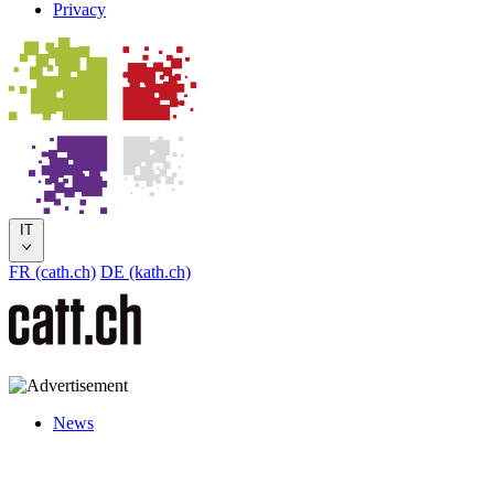
Privacy
IT
FR (cath.ch)
DE (kath.ch)
News