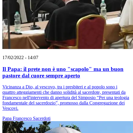
17/02/2022 - 14:07
Il Papa: il prete non è uno "scapolo" ma un buon
pastore dal cuore sempre aperto
Vicinanza a Dio, al vescovo, tra i presbiteri e al popolo sono i
quattro atteggiamenti che danno solidità al sacerdote, presentati da
Francesco nell'intervento di apertura del Simposio “Per una teologia
fondamentale del sacerdozio”, promosso dalla Congregazione dei
Vescovi.
Papa Francesco
Sacerdoti