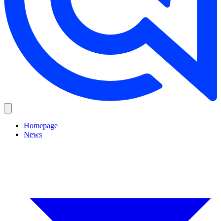
Homepage
News