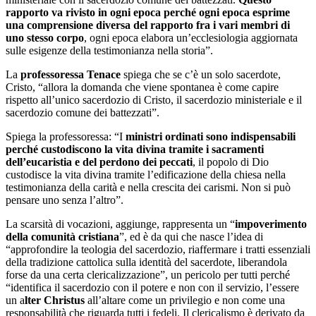
rapporto va rivisto in ogni epoca perché ogni epoca esprime
una comprensione diversa del rapporto fra i vari membri di
uno stesso corpo
, ogni epoca elabora un’ecclesiologia aggiornata
sulle esigenze della testimonianza nella storia”.
La
professoressa Tenace
spiega che se c’è un solo sacerdote,
Cristo, “allora la domanda che viene spontanea è come capire
rispetto all’unico sacerdozio di Cristo, il sacerdozio ministeriale e il
sacerdozio comune dei battezzati”.
Spiega la professoressa: “I
ministri ordinati sono indispensabili
perché custodiscono la vita divina tramite i sacramenti
dell’eucaristia e del perdono dei peccati
, il popolo di Dio
custodisce la vita divina tramite l’edificazione della chiesa nella
testimonianza della carità e nella crescita dei carismi. Non si può
pensare uno senza l’altro”.
La scarsità di vocazioni, aggiunge, rappresenta un “
impoverimento
della comunità cristiana
”, ed è da qui che nasce l’idea di
“approfondire la teologia del sacerdozio, riaffermare i tratti essenziali
della tradizione cattolica sulla identità del sacerdote, liberandola
forse da una certa clericalizzazione”, un pericolo per tutti perché
“identifica il sacerdozio con il potere e non con il servizio, l’essere
un a
lter Christus
all’altare come un privilegio e non come una
responsabilità che riguarda tutti i fedeli. Il clericalismo è derivato da