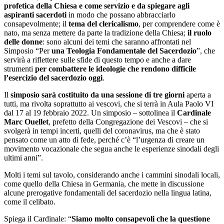
profetica della Chiesa e come servizio e da spiegare agli
aspiranti sacerdoti
in modo che possano abbracciarlo
consapevolmente; il
tema del clericalismo
, per comprendere come è
nato, ma senza mettere da parte la tradizione della Chiesa;
il ruolo
delle donne
: sono alcuni dei temi che saranno affrontati nel
Simposio “Per
una Teologia Fondamentale del Sacerdozio
”, che
servirà a riflettere sulle sfide di questo tempo e anche a dare
strumenti
per combattere le ideologie che rendono difficile
l’esercizio del sacerdozio oggi
.
Il
simposio sarà costituito da una sessione di tre giorni
aperta a
tutti, ma rivolta soprattutto ai vescovi, che si terrà in Aula Paolo VI
dal 17 al 19 febbraio 2022. Un simposio – sottolinea il
Cardinale
Marc Ouellet
, prefetto della Congregazione dei Vescovi – che si
svolgerà in tempi incerti, quelli del coronavirus, ma che è stato
pensato come un atto di fede, perché c’è “l’urgenza di creare un
movimento vocazionale che segua anche le esperienze sinodali degli
ultimi anni”.
Molti i temi sul tavolo, considerando anche i cammini sinodali locali,
come quello della Chiesa in Germania, che mette in discussione
alcune prerogative fondamentali del sacerdozio nella lingua latina,
come il celibato.
Spiega il Cardinale: “
Siamo molto consapevoli che la questione