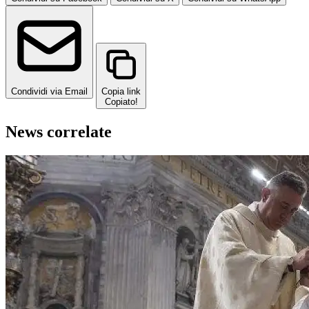
Condividi via Email
Copia link
Copiato!
News correlate