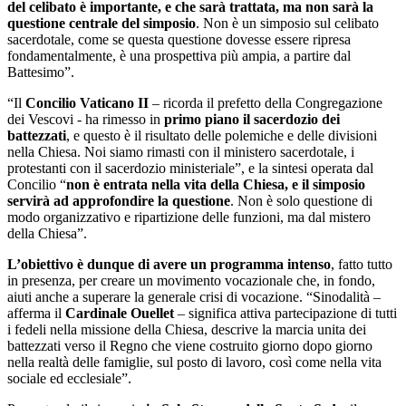
del celibato è importante, e che sarà trattata, ma non sarà la
questione centrale del simposio
. Non è un simposio sul celibato
sacerdotale, come se questa questione dovesse essere ripresa
fondamentalmente, è una prospettiva più ampia, a partire dal
Battesimo”.
“Il
Concilio Vaticano II
– ricorda il prefetto della Congregazione
dei Vescovi - ha rimesso in
primo piano il sacerdozio dei
battezzati
, e questo è il risultato delle polemiche e delle divisioni
nella Chiesa. Noi siamo rimasti con il ministero sacerdotale, i
protestanti con il sacerdozio ministeriale”, e la sintesi operata dal
Concilio “
non è entrata nella vita della Chiesa, e il simposio
servirà ad approfondire la questione
. Non è solo questione di
modo organizzativo e ripartizione delle funzioni, ma dal mistero
della Chiesa”.
L’obiettivo è dunque di avere un programma intenso
, fatto tutto
in presenza, per creare un movimento vocazionale che, in fondo,
aiuti anche a superare la generale crisi di vocazione. “Sinodalità –
afferma il
Cardinale Ouellet
– significa attiva partecipazione di tutti
i fedeli nella missione della Chiesa, descrive la marcia unita dei
battezzati verso il Regno che viene costruito giorno dopo giorno
nella realtà delle famiglie, sul posto di lavoro, così come nella vita
sociale ed ecclesiale”.