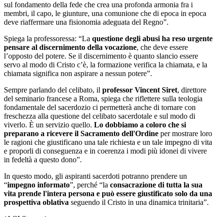
sul fondamento della fede che crea una profonda armonia fra i
membri, il capo, le giunture, una comunione che di epoca in epoca
deve riaffermare una fisionomia adeguata del Regno”.
Spiega la professoressa: “La
questione degli abusi ha reso urgente
pensare al discernimento della vocazione
, che deve essere
l’opposto del potere. Se il discernimento è quanto slancio essere
servo al modo di Cristo c’è, la formazione verifica la chiamata, e la
chiamata significa non aspirare a nessun potere”.
Sempre parlando del celibato, il
professor Vincent Siret
, direttore
del seminario francese a Roma, spiega che riflettere sulla teologia
fondamentale del sacerdozio ci permetterà anche di tornare con
freschezza alla questione del celibato sacerdotale e sul modo di
viverlo. È un servizio quello.
Lo dobbiamo a coloro che si
preparano a ricevere il Sacramento dell'Ordine
per mostrare loro
le ragioni che giustificano una tale richiesta e un tale impegno di vita
e proporli di conseguenza e in coerenza i modi più idonei di vivere
in fedeltà a questo dono”.
In questo modo, gli aspiranti sacerdoti potranno prendere un
“
impegno informato
”, perché “la
consacrazione di tutta la sua
vita prende l'intera persona e può essere giustificato solo da una
prospettiva oblativa
seguendo il Cristo in una dinamica trinitaria”.