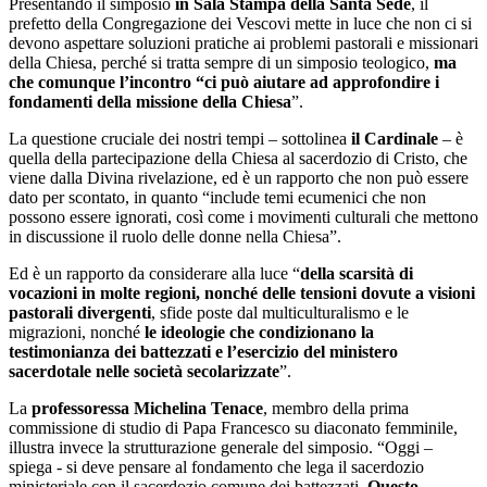
Presentando il simposio
in Sala Stampa della Santa Sede
, il
prefetto della Congregazione dei Vescovi mette in luce che non ci si
devono aspettare soluzioni pratiche ai problemi pastorali e missionari
della Chiesa, perché si tratta sempre di un simposio teologico,
ma
che comunque l’incontro “ci può aiutare ad approfondire i
fondamenti della missione della Chiesa
”.
La questione cruciale dei nostri tempi – sottolinea
il Cardinale
– è
quella della partecipazione della Chiesa al sacerdozio di Cristo, che
viene dalla Divina rivelazione, ed è un rapporto che non può essere
dato per scontato, in quanto “include temi ecumenici che non
possono essere ignorati, così come i movimenti culturali che mettono
in discussione il ruolo delle donne nella Chiesa”.
Ed è un rapporto da considerare alla luce “
della scarsità di
vocazioni in molte regioni, nonché delle tensioni dovute a visioni
pastorali divergenti
, sfide poste dal multiculturalismo e le
migrazioni, nonché
le ideologie che condizionano la
testimonianza dei battezzati e l’esercizio del ministero
sacerdotale nelle società secolarizzate
”.
La
professoressa Michelina Tenace
, membro della prima
commissione di studio di Papa Francesco su diaconato femminile,
illustra invece la strutturazione generale del simposio. “Oggi –
spiega - si deve pensare al fondamento che lega il sacerdozio
ministeriale con il sacerdozio comune dei battezzati.
Questo