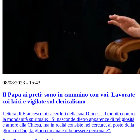
08/08/2023 - 15:43
Il Papa ai preti: sono in cammino con voi. Lavorate
coi laici e vigilate sul clericalismo
Lettera di Francesco ai sacerdoti della sua Diocesi. Il monito contro
la mondanità spirituale: "Si nasconde dietro apparenze di religiosità
e amore alla Chiesa, ma in realtà consiste nel cercare, al posto della
gloria di Dio, la gloria umana e il benessere personale”.