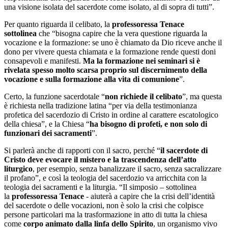
una visione isolata del sacerdote come isolato, al di sopra di tutti”.
Per quanto riguarda il celibato, la
professoressa Tenace
sottolinea
che “bisogna capire che la vera questione riguarda la
vocazione e la formazione: se uno è chiamato da Dio riceve anche il
dono per vivere questa chiamata e la formazione rende questi doni
consapevoli e manifesti.
Ma la formazione nei seminari si è
rivelata spesso molto scarsa proprio sul discernimento della
vocazione e sulla formazione alla vita di comunione
”.
Certo, la funzione sacerdotale “
non richiede il celibato
”, ma questa
è richiesta nella tradizione latina “per via della testimonianza
profetica del sacerdozio di Cristo in ordine al carattere escatologico
della chiesa”, e la Chiesa “
ha bisogno di profeti, e non solo di
funzionari dei sacramenti
”.
Si parlerà anche di rapporti con il sacro, perché “
il sacerdote di
Cristo deve evocare il mistero e la trascendenza dell’atto
liturgico
, per esempio, senza banalizzare il sacro, senza sacralizzare
il profano”, e così la teologia del sacerdozio va arricchita con la
teologia dei sacramenti e la liturgia. “Il simposio – sottolinea
la
professoressa Tenace
- aiuterà a capire che la crisi dell’identità
del sacerdote o delle vocazioni, non è solo la crisi che colpisce
persone particolari ma la trasformazione in atto di tutta la chiesa
come
corpo animato dalla linfa dello Spirito
, un organismo vivo