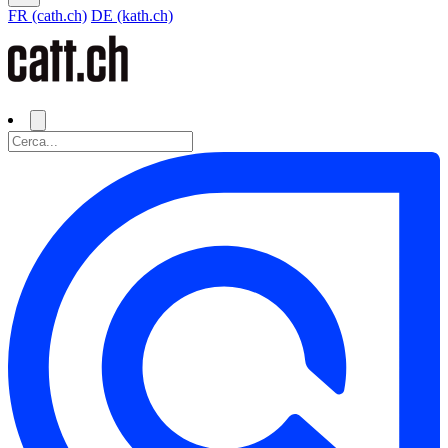
FR (cath.ch)
DE (kath.ch)