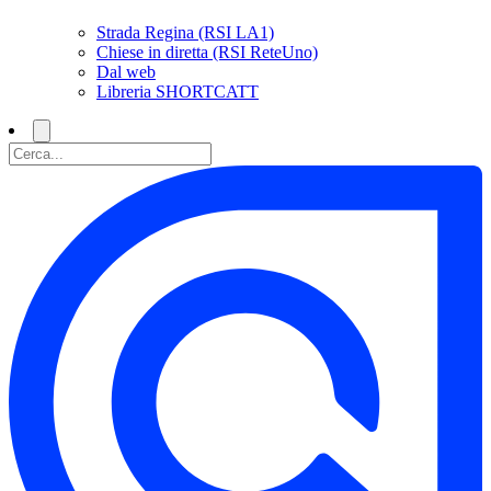
Strada Regina (RSI LA1)
Chiese in diretta (RSI ReteUno)
Dal web
Libreria SHORTCATT