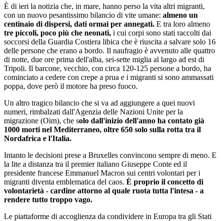
È di ieri la notizia che, in mare, hanno perso la vita altri migranti,
con un nuovo pesantissimo bilancio di vite umane:
almeno un
centinaio di dispersi, dati ormai per annegati.
E tra loro almeno
tre piccoli, poco più che neonati,
i cui corpi sono stati raccolti dai
soccorsi della Guardia Costiera libica che è riuscita a salvare solo 16
delle persone che erano a bordo. Il naufragio è avvenuto alle quattro
di notte, due ore prima dell'alba, sei-sette miglia al largo ad est di
Tripoli. Il barcone, vecchio, con circa 120-125 persone a bordo, ha
cominciato a cedere con crepe a prua e i migranti si sono ammassati
poppa, dove però il motore ha preso fuoco.
Un altro tragico bilancio che si va ad aggiungere a quei nuovi
numeri, rimbalzati dall'Agenzia delle Nazioni Unite per la
migrazione (Oim), che s
olo dall'inizio dell'anno ha contato già
1000 morti nel Mediterraneo, oltre 650 solo sulla rotta tra il
Nordafrica e l'Italia.
Intanto le decisioni prese a Bruxelles convincono sempre di meno. E
la lite a distanza tra il premier italiano Giuseppe Conte ed il
presidente francese Emmanuel Macron sui centri volontari per i
migranti diventa emblematica del caos.
È proprio il concetto di
volontarietà - cardine attorno al quale ruota tutta l'intesa - a
rendere tutto troppo vago.
Le piattaforme di accoglienza da condividere in Europa tra gli Stati