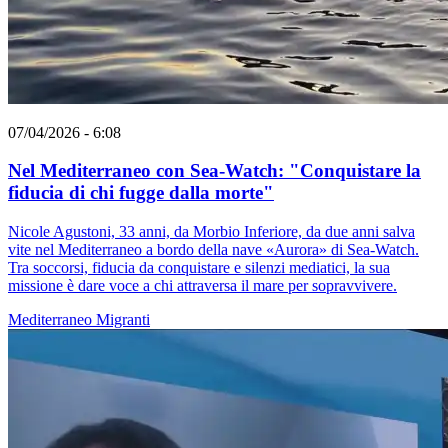
07/04/2026 - 6:08
Nel Mediterraneo con Sea-Watch: "Conquistare la
fiducia di chi fugge dalla morte"
Nicole Agustoni, 33 anni, da Morbio Inferiore, da due anni salva
vite nel Mediterraneo a bordo della nave «Aurora» di Sea-Watch.
Tra soccorsi, fiducia da conquistare e silenzi mediatici, la sua
missione è dare voce a chi attraversa il mare per sopravvivere.
Mediterraneo
Migranti