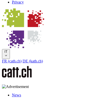
Privacy
IT
FR (cath.ch)
DE (kath.ch)
News