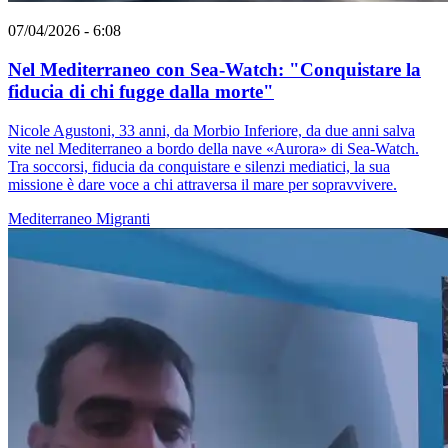
07/04/2026 - 6:08
Nel Mediterraneo con Sea-Watch: "Conquistare la
fiducia di chi fugge dalla morte"
Nicole Agustoni, 33 anni, da Morbio Inferiore, da due anni salva
vite nel Mediterraneo a bordo della nave «Aurora» di Sea-Watch.
Tra soccorsi, fiducia da conquistare e silenzi mediatici, la sua
missione è dare voce a chi attraversa il mare per sopravvivere.
Mediterraneo
Migranti