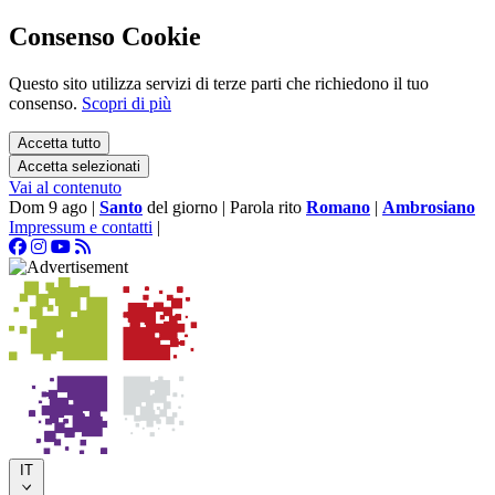
Consenso Cookie
Questo sito utilizza servizi di terze parti che richiedono il tuo
consenso.
Scopri di più
Accetta tutto
Accetta selezionati
Vai al contenuto
Dom 9 ago
|
Santo
del giorno
|
Parola rito
Romano
|
Ambrosiano
Impressum e contatti
|
IT