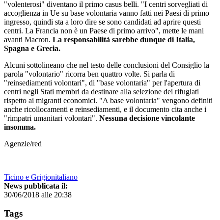
"volenterosi" diventano il primo casus belli. "I centri sorvegliati di
accoglienza in Ue su base volontaria vanno fatti nei Paesi di primo
ingresso, quindi sta a loro dire se sono candidati ad aprire questi
centri. La Francia non è un Paese di primo arrivo", mette le mani
avanti Macron.
La responsabilità sarebbe dunque di Italia,
Spagna e Grecia.
Alcuni sottolineano che nel testo delle conclusioni del Consiglio la
parola "volontario" ricorra ben quattro volte. Si parla di
"reinsediamenti volontari", di "base volontaria" per l'apertura di
centri negli Stati membri da destinare alla selezione dei rifugiati
rispetto ai migranti economici. "A base volontaria" vengono definiti
anche ricollocamenti e reinsediamenti, e il documento cita anche i
"rimpatri umanitari volontari".
Nessuna decisione vincolante
insomma.
Agenzie/red
Ticino e Grigionitaliano
News pubblicata il:
30/06/2018 alle 20:38
Tags