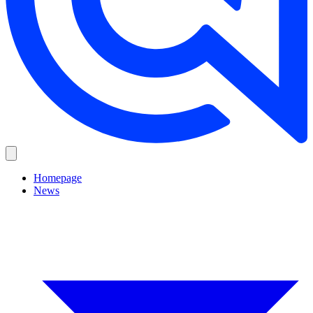
Homepage
News