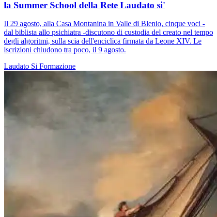
la Summer School della Rete Laudato si'
Il 29 agosto, alla Casa Montanina in Valle di Blenio, cinque voci -
dal biblista allo psichiatra -discutono di custodia del creato nel tempo
degli algoritmi, sulla scia dell'enciclica firmata da Leone XIV. Le
iscrizioni chiudono tra poco, il 9 agosto.
Laudato Si
Formazione