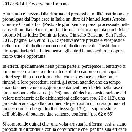
2017-06-14 L’Osservatore Romano
A un anno e mezzo dalla riforma dei processi di nullità matrimoniale
promulgata dal Papa esce in Italia un libro di Manuel Jesús Arroba
Conde e Claudia Izzi (Pastorale giudiziaria e prassi processuale nelle
cause di nullità del matrimonio. Dopo la riforma operata con il Motu
proprio Mitis Iudex Dominus Iesus, Cinisello Balsamo, San Paolo,
2017, pagine 320, euro 35). Rispettivamente preside e vicepreside
delle facoltà di diritto canonico e di diritto civile dell’Institutum
utriusque iuris della Lateranense, gli autori hanno scritto un’opera
molto utile e opportuna.
In effetti, specialmente nella prima parte si percepisce il tentativo di
far conoscere ai meno informati del diritto canonico i principali
criteri seguiti in una riforma che, come si evince da citazioni e
rimandi a loro precedenti scritti, gli autori attendevano da tempo,
quando chiedevano maggiori orientamenti per i fedeli nella fase di
preparazione della causa (p. 36), una più decisa considerazione del
valore probatorio delle dichiarazioni delle parti (pp. 20 e 112), una
procedura analoga alla documentale per casi in cui ci sia prima del
processo un simile grado di certezza (p. 139), la soppressione
dell’obbligo di ottenere due sentenze conformi (pp. 62 e 65).
Si comprende quindi che, una volta arrivata la riforma, essi si siano
proposti di diffonderla con la convinzione che, per una sua efficace