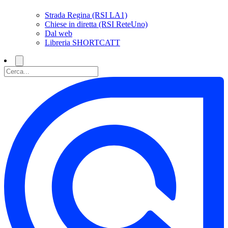
Strada Regina (RSI LA1)
Chiese in diretta (RSI ReteUno)
Dal web
Libreria SHORTCATT