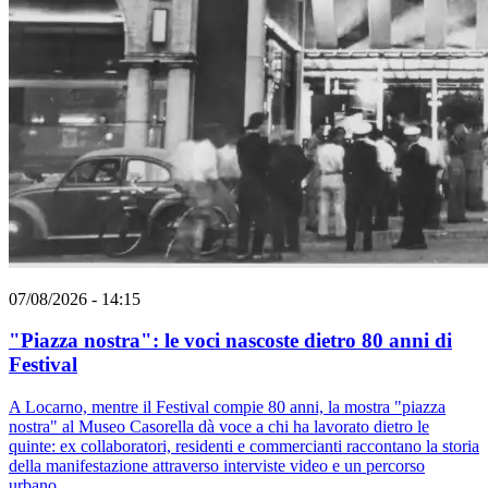
07/08/2026 - 14:15
"Piazza nostra": le voci nascoste dietro 80 anni di
Festival
A Locarno, mentre il Festival compie 80 anni, la mostra "piazza
nostra" al Museo Casorella dà voce a chi ha lavorato dietro le
quinte: ex collaboratori, residenti e commercianti raccontano la storia
della manifestazione attraverso interviste video e un percorso
urbano.