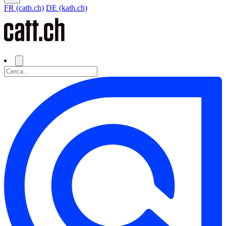
FR (cath.ch)
DE (kath.ch)