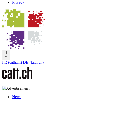
Privacy
IT
FR (cath.ch)
DE (kath.ch)
News