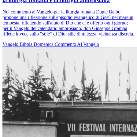
la liturgia romana e la liturgia ambrosiana
Nel commento al Vangelo per la liturgia romana Dante Balbo
propone una riflessione sull'episodio evangelico di Gesù nel mare in
tempesta, riflettendo sull'aiuto di Dio che ci è offerto ogni giorno;
per il Vangelo del calendario ambrosiano, don Giuseppe Grampa
riflette invece sullo "stile" di Dio: stile di mitezza, vicinanza discreta.
Vangelo
Bibbia
Domenica
Commento Al Vangelo