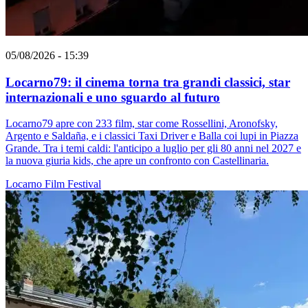
05/08/2026 - 15:39
Locarno79: il cinema torna tra grandi classici, star
internazionali e uno sguardo al futuro
Locarno79 apre con 233 film, star come Rossellini, Aronofsky,
Argento e Saldaña, e i classici Taxi Driver e Balla coi lupi in Piazza
Grande. Tra i temi caldi: l'anticipo a luglio per gli 80 anni nel 2027 e
la nuova giuria kids, che apre un confronto con Castellinaria.
Locarno
Film
Festival