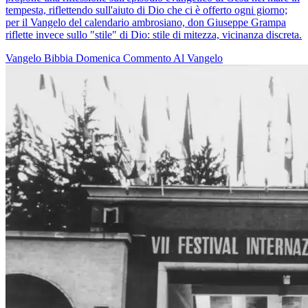
tempesta, riflettendo sull'aiuto di Dio che ci è offerto ogni giorno;
per il Vangelo del calendario ambrosiano, don Giuseppe Grampa
riflette invece sullo "stile" di Dio: stile di mitezza, vicinanza discreta.
Vangelo
Bibbia
Domenica
Commento Al Vangelo