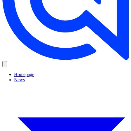
Homepage
News