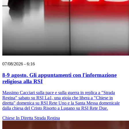
07/08/2026 - 6:16
8-9 agosto. Gli appuntamenti con l'informazione
religiosa alla RSI
Massimo Cacciari sulla pace e sulla guerra in replica a "Strada
Regina" sabato su RSI La1, una gioia che libera a "Chiese in
diretta" domenica su RSI Rete Uno e la Santa Messa domenicale
dalla chiesa del Cristo Risorto a Lugano su RSI Rete Due.
Chiese In Diretta
Strada Regina