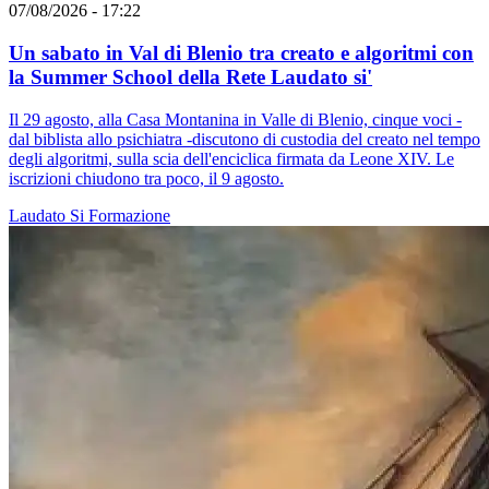
07/08/2026 - 17:22
Un sabato in Val di Blenio tra creato e algoritmi con
la Summer School della Rete Laudato si'
Il 29 agosto, alla Casa Montanina in Valle di Blenio, cinque voci -
dal biblista allo psichiatra -discutono di custodia del creato nel tempo
degli algoritmi, sulla scia dell'enciclica firmata da Leone XIV. Le
iscrizioni chiudono tra poco, il 9 agosto.
Laudato Si
Formazione