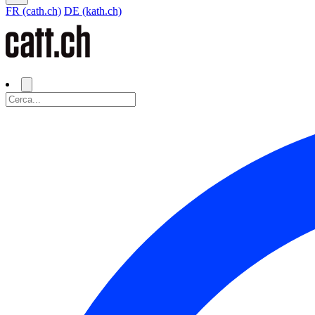
FR (cath.ch)
DE (kath.ch)