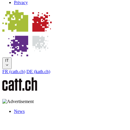
Privacy
IT
FR (cath.ch)
DE (kath.ch)
News