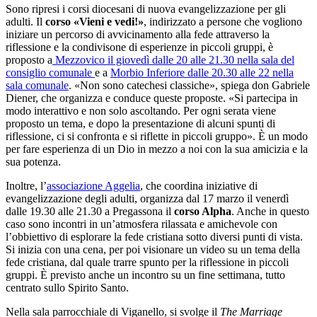
Sono ripresi i corsi diocesani di nuova evangelizzazione per gli
adulti. Il
corso «Vieni e vedi!»
, indirizzato a persone che vogliono
iniziare un percorso di avvicinamento alla fede attraverso la
riflessione e la condivisone di esperienze in piccoli gruppi, è
proposto a
Mezzovico il giovedì dalle 20 alle 21.30 nella sala del
consiglio comunale
e a
Morbio Inferiore dalle 20.30 alle 22 nella
sala comunale
. «Non sono catechesi classiche», spiega don Gabriele
Diener, che organizza e conduce queste proposte. «Si partecipa in
modo interattivo e non solo ascoltando. Per ogni serata viene
proposto un tema, e dopo la presentazione di alcuni spunti di
riflessione, ci si confronta e si riflette in piccoli gruppo». È un modo
per fare esperienza di un Dio in mezzo a noi con la sua amicizia e la
sua potenza.
Inoltre, l’
associazione Aggelia
, che coordina iniziative di
evangelizzazione degli adulti, organizza dal 17 marzo il venerdì
dalle 19.30 alle 21.30 a Pregassona il
corso Alpha
. Anche in questo
caso sono incontri in un’atmosfera rilassata e amichevole con
l’obbiettivo di esplorare la fede cristiana sotto diversi punti di vista.
Si inizia con una cena, per poi visionare un video su un tema della
fede cristiana, dal quale trarre spunto per la riflessione in piccoli
gruppi. È previsto anche un incontro su un fine settimana, tutto
centrato sullo Spirito Santo.
Nella sala parrocchiale di Viganello, si svolge il
The Marriage