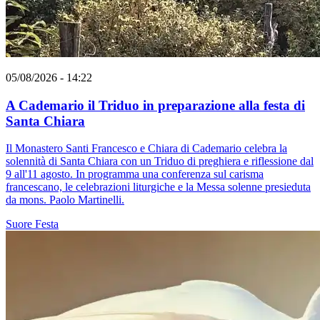
05/08/2026 - 14:22
A Cademario il Triduo in preparazione alla festa di
Santa Chiara
Il Monastero Santi Francesco e Chiara di Cademario celebra la
solennità di Santa Chiara con un Triduo di preghiera e riflessione dal
9 all'11 agosto. In programma una conferenza sul carisma
francescano, le celebrazioni liturgiche e la Messa solenne presieduta
da mons. Paolo Martinelli.
Suore
Festa