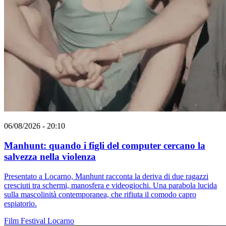
06/08/2026 - 20:10
Manhunt: quando i figli del computer cercano la
salvezza nella violenza
Presentato a Locarno, Manhunt racconta la deriva di due ragazzi
cresciuti tra schermi, manosfera e videogiochi. Una parabola lucida
sulla mascolinità contemporanea, che rifiuta il comodo capro
espiatorio.
Film
Festival
Locarno