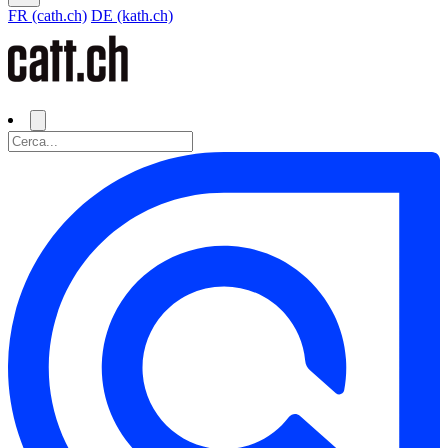
FR (cath.ch)
DE (kath.ch)