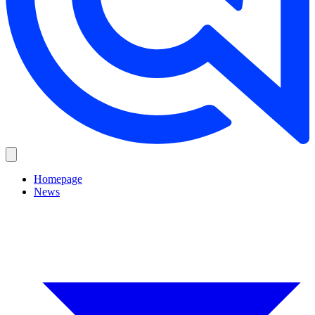
Homepage
News