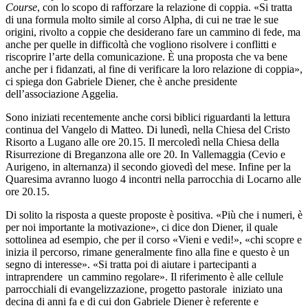
Course
, con lo scopo di rafforzare la relazione di coppia. «Si tratta
di una formula molto simile al corso Alpha, di cui ne trae le sue
origini, rivolto a coppie che desiderano fare un cammino di fede, ma
anche per quelle in difficoltà che vogliono risolvere i conflitti e
riscoprire l’arte della comunicazione. È una proposta che va bene
anche per i fidanzati, al fine di verificare la loro relazione di coppia»,
ci spiega don Gabriele Diener, che è anche presidente
dell’associazione Aggelia.
Sono iniziati recentemente anche corsi biblici riguardanti la lettura
continua del Vangelo di Matteo. Di lunedì, nella Chiesa del Cristo
Risorto a Lugano alle ore 20.15. Il mercoledì nella Chiesa della
Risurrezione di Breganzona alle ore 20. In Vallemaggia (Cevio e
Aurigeno, in alternanza) il secondo giovedì del mese. Infine per la
Quaresima avranno luogo 4 incontri nella parrocchia di Locarno alle
ore 20.15.
Di solito la risposta a queste proposte è positiva. «Più che i numeri, è
per noi importante la motivazione», ci dice don Diener, il quale
sottolinea ad esempio, che per il corso «Vieni e vedi!», «chi scopre e
inizia il percorso, rimane generalmente fino alla fine e questo è un
segno di interesse». «Si tratta poi di aiutare i partecipanti a
intraprendere un cammino regolare». Il riferimento è alle cellule
parrocchiali di evangelizzazione, progetto pastorale iniziato una
decina di anni fa e di cui don Gabriele Diener è referente e