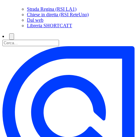
Strada Regina (RSI LA1)
Chiese in diretta (RSI ReteUno)
Dal web
Libreria SHORTCATT