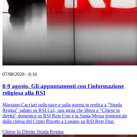
07/08/2026 - 6:16
8-9 agosto. Gli appuntamenti con l'informazione
religiosa alla RSI
Massimo Cacciari sulla pace e sulla guerra in replica a "Strada
Regina" sabato su RSI La1, una gioia che libera a "Chiese in
diretta" domenica su RSI Rete Uno e la Santa Messa domenicale
dalla chiesa del Cristo Risorto a Lugano su RSI Rete Due.
Chiese In Diretta
Strada Regina