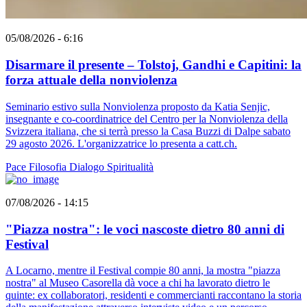
05/08/2026 - 6:16
Disarmare il presente – Tolstoj, Gandhi e Capitini: la
forza attuale della nonviolenza
Seminario estivo sulla Nonviolenza proposto da Katia Senjic,
insegnante e co-coordinatrice del Centro per la Nonviolenza della
Svizzera italiana, che si terrà presso la Casa Buzzi di Dalpe sabato
29 agosto 2026. L'organizzatrice lo presenta a catt.ch.
Pace
Filosofia
Dialogo
Spiritualità
07/08/2026 - 14:15
"Piazza nostra": le voci nascoste dietro 80 anni di
Festival
A Locarno, mentre il Festival compie 80 anni, la mostra "piazza
nostra" al Museo Casorella dà voce a chi ha lavorato dietro le
quinte: ex collaboratori, residenti e commercianti raccontano la storia