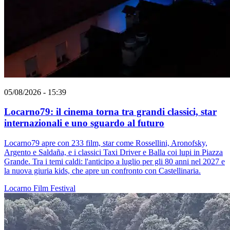
05/08/2026 - 15:39
Locarno79: il cinema torna tra grandi classici, star
internazionali e uno sguardo al futuro
Locarno79 apre con 233 film, star come Rossellini, Aronofsky,
Argento e Saldaña, e i classici Taxi Driver e Balla coi lupi in Piazza
Grande. Tra i temi caldi: l'anticipo a luglio per gli 80 anni nel 2027 e
la nuova giuria kids, che apre un confronto con Castellinaria.
Locarno
Film
Festival