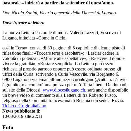
pastorale – inizierà a partire da settembre di quest’anno.
Don Nicola Zanini, Vicario generale della Diocesi di Lugano
Dove trovare la lettera
La nuova Lettera Pastorale di mons. Valerio Lazzeri, Vescovo di
Lugano, intitolata «Come in Cielo,
così in Terra», consta di 39 pagine, di 5 capitoli e di alcune piste di
riflessione finali: «Toccare terra e ascoltare»; «Lasciar cadere la
volontà di potenza»; «Morire alle aspettative»; «Ricevere il dono e
vivere la gratuità»; «Restare semplici». La Lettera può essere
richiesta al proprio parroco oppure può essere ordinata presso gli
uffici della Curia, scrivendo a Curia Vescovile, via Borghetto 6,
6900 Lugano o via email all’indirizzo curialugano@catt.ch. L’invio
è gratuito, ma conterrà una polizza per un’offerta libera. Da domani,
sul sito della Diocesi,
www.diocesilugano.ch
, sarà anche disponibile
un breve video di commento alla Lettera di fra Roberto Fusco,
religioso della Comunità francescana di Betania con sede a Rovio.
Ticino e Grigionitaliano
News pubblicata il:
10/03/2019 alle 22:11
Foto