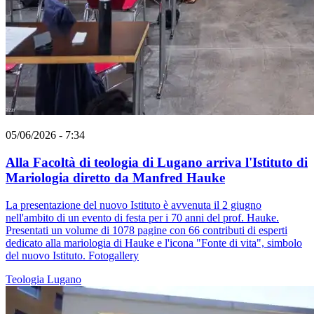
05/06/2026 - 7:34
Alla Facoltà di teologia di Lugano arriva l'Istituto di
Mariologia diretto da Manfred Hauke
La presentazione del nuovo Istituto è avvenuta il 2 giugno
nell'ambito di un evento di festa per i 70 anni del prof. Hauke.
Presentati un volume di 1078 pagine con 66 contributi di esperti
dedicato alla mariologia di Hauke e l'icona "Fonte di vita", simbolo
del nuovo Istituto. Fotogallery
Teologia
Lugano