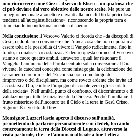
non rincorrere come Giezi – il servo di Eliseo – un qualcosa che
ci può deviare dal vero obiettivo delle nostre scelte.
Ma pure un
impegno personale a «mettere davanti alla luce di Dio la pericolosa
tendenza all’autogiustificazione», riconoscendo la propria terra e
rinunciando incondizionatamente a disperare.
Nella conclusione
il Vescovo Valerio ci ricorda che «da discepoli di
Gesù, ci dobbiamo convincere che l’unica cosa che non ci potrà mai
essere tolta è la possibilità di vivere il Vangelo radicalmente, fino in
fondo, in qualsiasi circostanza». E dentro questa cornice al Vescovo
stanno a cuore quattro ambiti, attraverso i quali far risuonare il
Vangelo: l’annuncio della Parola centrato sulla conversione al Dio
vivente, la catechesi concepita come mistagogia, la celebrazione dei
sacramenti e in primis dell’Eucaristia non come luogo del
rimprovero o del disciplinare, ma come roveto ardente che invita ad
accostarsi a Dio, e infine l’impegno diaconale verso gli «scartati
della società». Nell’umiltà, punto di confronto, di discernimento e di
valutazione per tutte le iniziative della Diocesi. Perché l’umiltà «è il
frutto misterioso dell’incontro tra il Cielo e la terra in Gesù Cristo,
Signore. È il vestito di Dio».
Monsignor Lazzeri lascia aperto il discorso sull’umiltà,
promettendo di parlarne personalmente con i fedeli, toccando
concretamente la terra della Diocesi di Lugano, attraverso la
visita pastorale, che – è l’annuncio ufficiale a fine Lettera