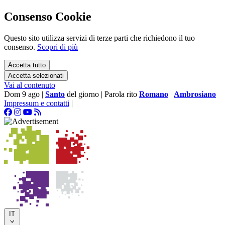
Consenso Cookie
Questo sito utilizza servizi di terze parti che richiedono il tuo
consenso.
Scopri di più
Accetta tutto
Accetta selezionati
Vai al contenuto
Dom 9 ago
|
Santo
del giorno
|
Parola rito
Romano
|
Ambrosiano
Impressum e contatti
|
IT