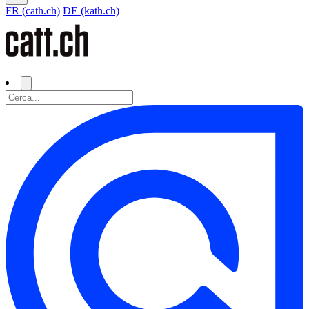
FR (cath.ch)
DE (kath.ch)