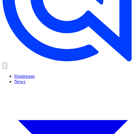
Homepage
News