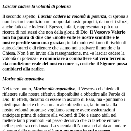
Lasciar cadere la volontà di potenza
Il secondo aspetto,
Lasciar cadere la volontà di potenza
, ci sprona a
non lasciarci condizionare troppo dai nostri progetti, dai nostri sforzi,
anche faticosi e lodevoli. Spesso, infatti, rappresentano più una
ricerca di noi stessi che non della gloria di Dio.
Il Vescovo Valerio
non ha paura di dire che «molte volte le nostre sconfitte e le
nostre perdite sono una grazia»
; in tal modo evitiamo il rischio di
autocelebrarci e di ritenere che siamo noi a salvare il mondo e la
Chiesa. Non è un invito alla rassegnazione, ma «a lasciar cadere la
volontà di potenza»
e cominciare a combattere sul vero terreno:
«la condizione reale del nostro cuore », così che il Signore possa
cambiarci alla radice.
Morire alle aspettative
Nel terzo punto,
Morire alle aspettative
, il Vescovo ci chiede di
riflettere sulla nostra effettiva disponibilità a obbedire alla Parola di
Dio. In effetti, diciamo di essere in ascolto di Essa, ma «puntiamo i
piedi quando ci è chiesta una reale obbedienza, la rinuncia alla
nostra volontà propria»; vogliamo sempre avere assicurazioni
anticipate prima di aderire alla volontà di Dio e siamo abili nel
mettere tanti preamboli «al passo decisivo che ci farebbe entrare
nell’esperienza cristiana». La vicenda di Naaman ci aiuta ad andare
al cuore della questione: c’è
«un momento in cui occorre