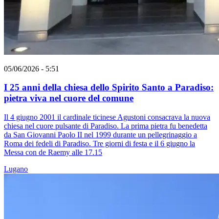
05/06/2026 - 5:51
I 25 anni della chiesa dello Spirito Santo a Paradiso:
pietra viva nel cuore del comune
Il 4 giugno 2001 il cardinale ticinese Agustoni consacrava la nuova
chiesa nel cuore pulsante di Paradiso. La prima pietra fu benedetta
da San Giovanni Paolo II nel 1999 durante un pellegrinaggio a
Roma dei fedeli di Paradiso. Tre giorni di festa e il 6 giugno la
Messa con de Raemy alle 17.15
Lugano