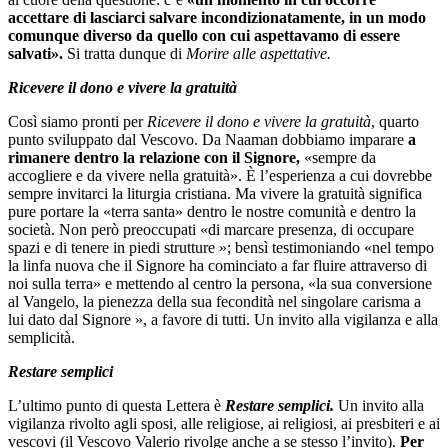
accettare di lasciarci salvare incondizionatamente, in un modo
comunque diverso da quello con cui aspettavamo di essere
salvati».
Si tratta dunque di
Morire alle aspettative.
Ricevere il dono e vivere la gratuità
Così siamo pronti per
Ricevere il dono e vivere la gratuità
, quarto
punto sviluppato dal Vescovo. Da Naaman dobbiamo imparare
a
rimanere dentro la relazione con il Signore,
«sempre da
accogliere e da vivere nella gratuità». È l’esperienza a cui dovrebbe
sempre invitarci la liturgia cristiana. Ma vivere la gratuità significa
pure portare la «terra santa» dentro le nostre comunità e dentro la
società. Non però preoccupati «di marcare presenza, di occupare
spazi e di tenere in piedi strutture »; bensì testimoniando «nel tempo
la linfa nuova che il Signore ha cominciato a far fluire attraverso di
noi sulla terra» e mettendo al centro la persona, «la sua conversione
al Vangelo, la pienezza della sua fecondità nel singolare carisma a
lui dato dal Signore », a favore di tutti. Un invito alla vigilanza e alla
semplicità.
Restare semplici
L’ultimo punto di questa Lettera è
Restare semplici.
Un invito alla
vigilanza rivolto agli sposi, alle religiose, ai religiosi, ai presbiteri e ai
vescovi (il Vescovo Valerio rivolge anche a se stesso l’invito).
Per