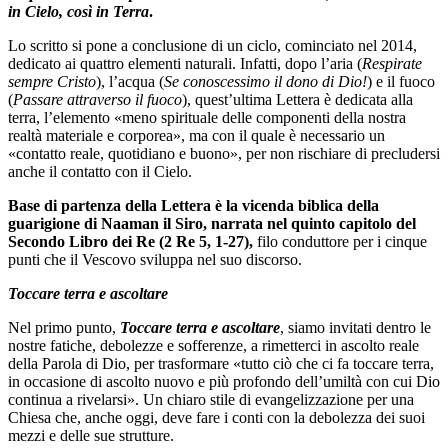
in Cielo, così in Terra
.
Lo scritto si pone a conclusione di un ciclo, cominciato nel 2014,
dedicato ai quattro elementi naturali. Infatti, dopo l’aria (
Respirate
sempre Cristo
), l’acqua (
Se conoscessimo il dono di Dio!
) e il fuoco
(
Passare attraverso il fuoco
), quest’ultima Lettera è dedicata alla
terra, l’elemento «meno spirituale delle componenti della nostra
realtà materiale e corporea», ma con il quale è necessario un
«contatto reale, quotidiano e buono», per non rischiare di precludersi
anche il contatto con il Cielo.
Base di partenza della Lettera è la vicenda biblica della
guarigione di Naaman il Siro, narrata nel quinto capitolo del
Secondo Libro dei Re (2 Re 5, 1-27),
filo conduttore per i cinque
punti che il Vescovo sviluppa nel suo discorso.
Toccare terra e ascoltare
Nel primo punto,
Toccare terra e ascoltare
, siamo invitati dentro le
nostre fatiche, debolezze e sofferenze, a rimetterci in ascolto reale
della Parola di Dio, per trasformare «tutto ciò che ci fa toccare terra,
in occasione di ascolto nuovo e più profondo dell’umiltà con cui Dio
continua a rivelarsi». Un chiaro stile di evangelizzazione per una
Chiesa che, anche oggi, deve fare i conti con la debolezza dei suoi
mezzi e delle sue strutture.