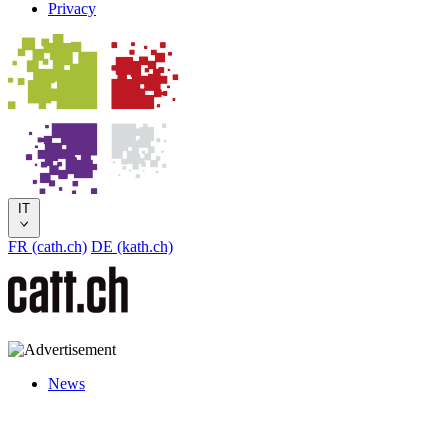
Privacy
IT
FR (cath.ch)
DE (kath.ch)
News