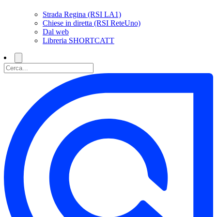
Strada Regina (RSI LA1)
Chiese in diretta (RSI ReteUno)
Dal web
Libreria SHORTCATT