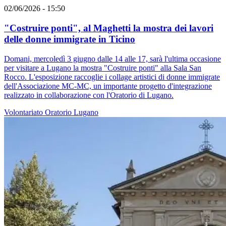
02/06/2026 - 15:50
"Costruire ponti", al Maghetti la mostra dei lavori
delle donne immigrate in Ticino
Domani, mercoledì 3 giugno dalle 14 alle 17, sarà l'ultima occasione
per visitare a Lugano la mostra "Costruire ponti" alla Sala San
Rocco. L'esposizione raccoglie i collage artistici di donne immigrate
dell'Associazione MC-MC, un importante progetto d'integrazione
realizzato in collaborazione con l'Oratorio di Lugano.
Volontariato
Oratorio
Lugano