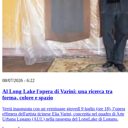
08/07/2026 - 6:22
Al Long Lake l'opera di Varini: una ricerca tra
forma, colore e spazio
Verrà inaugurata con un vernissage giovedì 9 luglio (ore 18), l’opera
effimera dell'artista ticinese Elia Varini, concepita nel quadro di Arte
Urbana Lugano (AUL) nella rassegna del LongLake di Lugano.