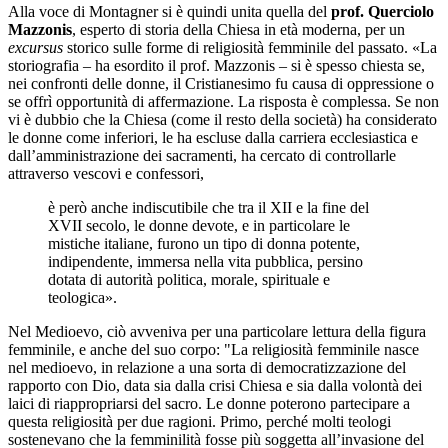
Alla voce di Montagner si è quindi unita quella del
prof. Querciolo
Mazzonis
, esperto di storia della Chiesa in età moderna, per un
excursus
storico sulle forme di religiosità femminile del passato. «La
storiografia – ha esordito il prof. Mazzonis – si è spesso chiesta se,
nei confronti delle donne, il Cristianesimo fu causa di oppressione o
se offrì opportunità di affermazione. La risposta è complessa. Se non
vi è dubbio che la Chiesa (come il resto della società) ha considerato
le donne come inferiori, le ha escluse dalla carriera ecclesiastica e
dall’amministrazione dei sacramenti, ha cercato di controllarle
attraverso vescovi e confessori,
è però anche indiscutibile che tra il XII e la fine del
XVII secolo, le donne devote, e in particolare le
mistiche italiane, furono un tipo di donna potente,
indipendente, immersa nella vita pubblica, persino
dotata di autorità politica, morale, spirituale e
teologica».
Nel Medioevo, ciò avveniva per una particolare lettura della figura
femminile, e anche del suo corpo: "La religiosità femminile nasce
nel medioevo, in relazione a una sorta di democratizzazione del
rapporto con Dio, data sia dalla crisi Chiesa e sia dalla volontà dei
laici di riappropriarsi del sacro. Le donne poterono partecipare a
questa religiosità per due ragioni. Primo, perché molti teologi
sostenevano che la femminilità fosse più soggetta all’invasione del