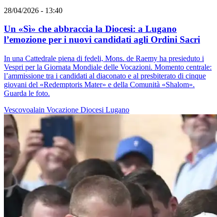
28/04/2026 - 13:40
Un «Sì» che abbraccia la Diocesi: a Lugano
l’emozione per i nuovi candidati agli Ordini Sacri
In una Cattedrale piena di fedeli, Mons. de Raemy ha presieduto i
Vespri per la Giornata Mondiale delle Vocazioni. Momento centrale:
l’ammissione tra i candidati al diaconato e al presbiterato di cinque
giovani del «Redemptoris Mater» e della Comunità «Shalom».
Guarda le foto.
Vescovoalain
Vocazione
Diocesi Lugano