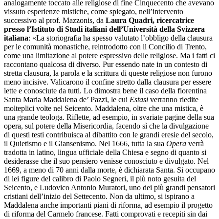
analogamente toccato alle religiose di fine Cinquecento che avevano
vissuto esperienze mistiche, come spiegato, nell’intervento
successivo al prof. Mazzonis, da
Laura Quadri, ricercatrice
presso l’Istituto di Studi italiani dell’Università della Svizzera
italiana
: «La storiografia ha spesso valutato l’obbligo della clausura
per le comunità monastiche, reintrodotto con il Concilio di Trento,
come una limitazione al potere espressivo delle religiose. Ma i fatti ci
raccontano qualcosa di diverso. Pur essendo nate in un contesto di
stretta clausura, la parola e la scrittura di queste religiose non furono
meno incisive. Valicarono il confine stretto dalla clausura per essere
lette e conosciute da tutti. Lo dimostra bene il caso della fiorentina
Santa Maria Maddalena de’ Pazzi, le cui
Estasi
verranno riedite
molteplici volte nel Seicento. Maddalena, oltre che una mistica, è
una grande teologa. Riflette, ad esempio, in svariate pagine della sua
opera, sul potere della Misericordia, facendo sì che la divulgazione
di questi testi contribuisca al dibattito con le grandi eresie del secolo,
il Quietismo e il Giansenismo. Nel 1666, tutta la sua
Opera
verrà
tradotta in latino, lingua ufficiale della Chiesa e segno di quanto si
desiderasse che il suo pensiero venisse conosciuto e divulgato. Nel
1669, a meno di 70 anni dalla morte, è dichiarata Santa. Si occupano
di lei figure del calibro di Paolo Segneri, il più noto gesuita del
Seicento, e Ludovico Antonio Muratori, uno dei più grandi pensatori
cristiani dell’inizio del Settecento. Non da ultimo, si ispirano a
Maddalena anche importanti piani di riforma, ad esempio il progetto
di riforma del Carmelo francese. Fatti comprovati e recepiti sin dai