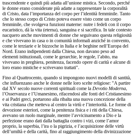
trascendente e quindi più adatta all’unione mistica. Secondo, perché
le donne erano considerate più adatte a rappresentare la corporalità
di Cristo, data l’importanza del corpo per l’identità femminile. Tanto
che lo stesso corpo di Cristo poteva essere visto come un corpo
femminile, che svolgeva funzioni materne: nutre i fedeli con il corpo
eucaristico, dà la vita (eterna), sanguina e si sacrifica. In tale contesto
nacquero anche movimenti di donne che seguivano questa religiosità
e che vivevano in casa o in comunità informali anziché in convento,
come le terziarie e le bizzoche in Italia e le beghine nell’Europa del
Nord. Erano indipendenti dalla Chiesa, non davano peso ad
elementi istituzionali, come le gerarchie, le regole, l’abito, ma
vivevano in preghiera, penitenza, facendo opere di carità e alcune di
loro erano mistiche e scrivevano trattati".
Fino al Quattrocento, quando si impongono nuovi modelli di santità,
che influenzano anche le donne nelle loro scelte religiose: "A partire
dal XV secolo nuove correnti spirituali come la
Devotio Moderna
,
l’Osservanza e l’Umanesimo, rifacendosi alle fonti del Cristianesimo
e ai Padri greci, portarono alla ribalta una nuova concezione della
vita cristiana che metteva al centro la virtù e l’interiorità. Le forme di
devozione esteriori, come la penitenza fisica e i riti della Chiesa,
avevano un ruolo marginale, mentre l’avvicinamento a Dio e la
perfezione erano dati dalla battaglia contro i vizi, come l’amor
proprio, la superbia, l’ira o la pigrizia, e l’acquisizione delle virtù
dell’umiltà e della carità, fino al raggiungimento della divinizzazione