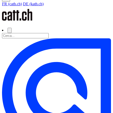
FR (cath.ch)
DE (kath.ch)