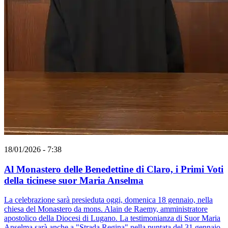
18/01/2026 - 7:38
Al Monastero delle Benedettine di Claro, i Primi Voti
della ticinese suor Maria Anselma
La celebrazione sarà presieduta oggi, domenica 18 gennaio, nella
chiesa del Monastero da mons. Alain de Raemy, amministratore
apostolico della Diocesi di Lugano. La testimonianza di Suor Maria
Anselma sarà anche a "Strada Regina" nella puntata del 31 gennaio.