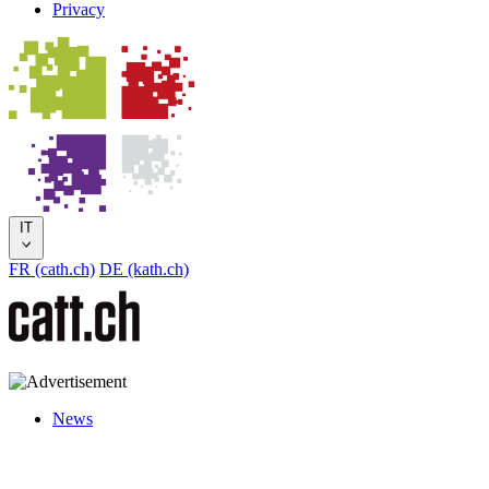
Privacy
IT
FR (cath.ch)
DE (kath.ch)
News