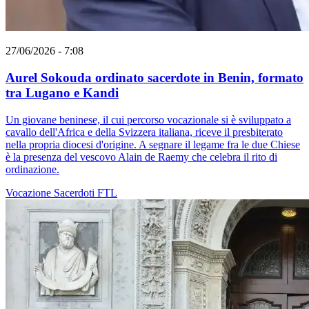
27/06/2026 - 7:08
Aurel Sokouda ordinato sacerdote in Benin, formato
tra Lugano e Kandi
Un giovane beninese, il cui percorso vocazionale si è sviluppato a
cavallo dell'Africa e della Svizzera italiana, riceve il presbiterato
nella propria diocesi d'origine. A segnare il legame fra le due Chiese
è la presenza del vescovo Alain de Raemy che celebra il rito di
ordinazione.
Vocazione
Sacerdoti
FTL