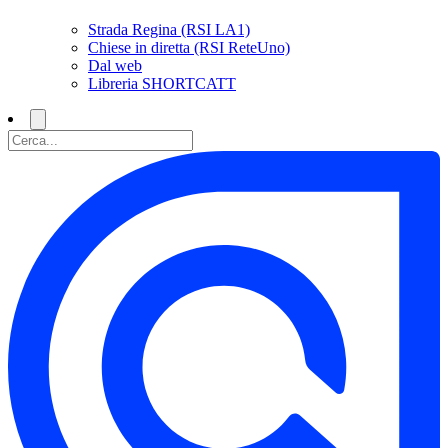
Strada Regina (RSI LA1)
Chiese in diretta (RSI ReteUno)
Dal web
Libreria SHORTCATT