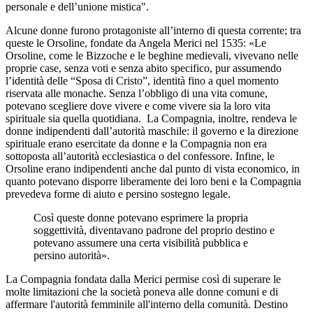
personale e dell’unione mistica".
Alcune donne furono protagoniste all’interno di questa corrente; tra
queste le Orsoline, fondate da Angela Merici nel 1535: «Le
Orsoline, come le Bizzoche e le beghine medievali, vivevano nelle
proprie case, senza voti e senza abito specifico, pur assumendo
l’identità delle “Sposa di Cristo”, identità fino a quel momento
riservata alle monache. Senza l’obbligo di una vita comune,
potevano scegliere dove vivere e come vivere sia la loro vita
spirituale sia quella quotidiana. La Compagnia, inoltre, rendeva le
donne indipendenti dall’autorità maschile: il governo e la direzione
spirituale erano esercitate da donne e la Compagnia non era
sottoposta all’autorità ecclesiastica o del confessore. Infine, le
Orsoline erano indipendenti anche dal punto di vista economico, in
quanto potevano disporre liberamente dei loro beni e la Compagnia
prevedeva forme di aiuto e persino sostegno legale.
Così queste donne potevano esprimere la propria
soggettività, diventavano padrone del proprio destino e
potevano assumere una certa visibilità pubblica e
persino autorità».
La Compagnia fondata dalla Merici permise così di superare le
molte limitazioni che la società poneva alle donne comuni e di
affermare l'autorità femminile all'interno della comunità. Destino