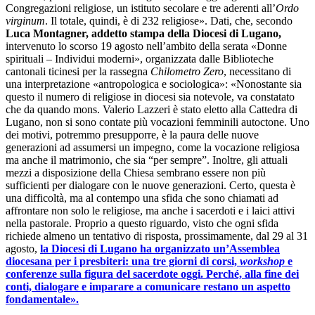
Congregazioni religiose, un istituto secolare e tre aderenti all’
Ordo
virginum
. Il totale, quindi, è di 232 religiose». Dati, che, secondo
Luca Montagner, addetto stampa della Diocesi di Lugano,
intervenuto lo scorso 19 agosto nell’ambito della serata «Donne
spirituali – Individui moderni», organizzata dalle Biblioteche
cantonali ticinesi per la rassegna
Chilometro Zero
, necessitano di
una interpretazione «antropologica e sociologica»: «Nonostante sia
questo il numero di religiose in diocesi sia notevole, va constatato
che da quando mons. Valerio Lazzeri è stato eletto alla Cattedra di
Lugano, non si sono contate più vocazioni femminili autoctone. Uno
dei motivi, potremmo presupporre, è la paura delle nuove
generazioni ad assumersi un impegno, come la vocazione religiosa
ma anche il matrimonio, che sia “per sempre”. Inoltre, gli attuali
mezzi a disposizione della Chiesa sembrano essere non più
sufficienti per dialogare con le nuove generazioni. Certo, questa è
una difficoltà, ma al contempo una sfida che sono chiamati ad
affrontare non solo le religiose, ma anche i sacerdoti e i laici attivi
nella pastorale. Proprio a questo riguardo, visto che ogni sfida
richiede almeno un tentativo di risposta, prossimamente, dal 29 al 31
agosto,
la Diocesi di Lugano ha organizzato un’Assemblea
diocesana per i presbiteri: una tre giorni di corsi,
workshop
e
conferenze sulla figura del sacerdote oggi. Perché, alla fine dei
conti, dialogare e imparare a comunicare restano un aspetto
fondamentale».