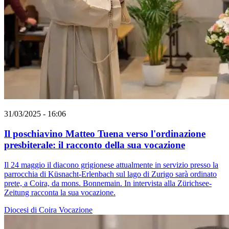
31/03/2025 - 16:06
Il poschiavino Matteo Tuena verso l'ordinazione
presbiterale: il racconto della sua vocazione
Il 24 maggio il diacono grigionese attualmente in servizio presso la
parrocchia di Küsnacht-Erlenbach sul lago di Zurigo sarà ordinato
prete, a Coira, da mons. Bonnemain. In intervista alla Zürichsee-
Zeitung racconta la sua vocazione.
Diocesi di Coira
Vocazione