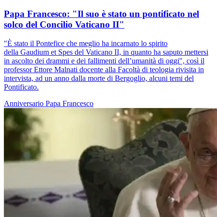
Papa Francesco: "Il suo è stato un pontificato nel
solco del Concilio Vaticano II"
"È stato il Pontefice che meglio ha incarnato lo spirito
della Gaudium et Spes del Vaticano II, in quanto ha saputo mettersi
in ascolto dei drammi e dei fallimenti dell’umanità di oggi", così il
professor Ettore Malnati docente alla Facoltà di teologia rivisita in
intervista, ad un anno dalla morte di Bergoglio, alcuni temi del
Pontificato.
Anniversario
Papa Francesco