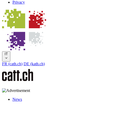
Privacy
IT
FR (cath.ch)
DE (kath.ch)
News