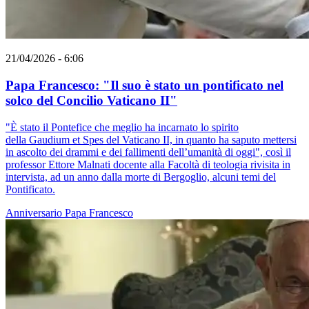
21/04/2026 - 6:06
Papa Francesco: "Il suo è stato un pontificato nel
solco del Concilio Vaticano II"
"È stato il Pontefice che meglio ha incarnato lo spirito
della Gaudium et Spes del Vaticano II, in quanto ha saputo mettersi
in ascolto dei drammi e dei fallimenti dell’umanità di oggi", così il
professor Ettore Malnati docente alla Facoltà di teologia rivisita in
intervista, ad un anno dalla morte di Bergoglio, alcuni temi del
Pontificato.
Anniversario
Papa Francesco