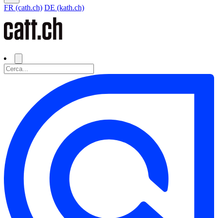
FR (cath.ch)
DE (kath.ch)