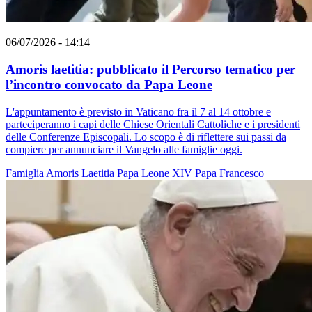
06/07/2026 - 14:14
Amoris laetitia: pubblicato il Percorso tematico per
l’incontro convocato da Papa Leone
L'appuntamento è previsto in Vaticano fra il 7 al 14 ottobre e
parteciperanno i capi delle Chiese Orientali Cattoliche e i presidenti
delle Conferenze Episcopali. Lo scopo è di riflettere sui passi da
compiere per annunciare il Vangelo alle famiglie oggi.
Famiglia
Amoris Laetitia
Papa Leone XIV
Papa Francesco