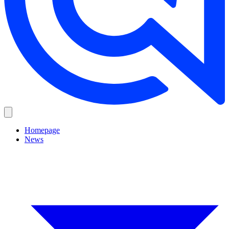
Homepage
News