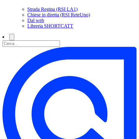
Strada Regina (RSI LA1)
Chiese in diretta (RSI ReteUno)
Dal web
Libreria SHORTCATT