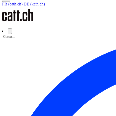
FR (cath.ch)
DE (kath.ch)