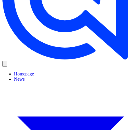
Homepage
News