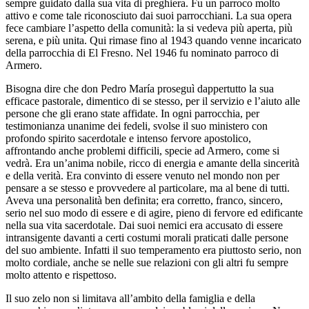
sempre guidato dalla sua vita di preghiera. Fu un parroco molto
attivo e come tale riconosciuto dai suoi parrocchiani. La sua opera
fece cambiare l’aspetto della comunità: la si vedeva più aperta, più
serena, e più unita. Qui rimase fino al 1943 quando venne incaricato
della parrocchia di El Fresno. Nel 1946 fu nominato parroco di
Armero.
Bisogna dire che don Pedro María proseguì dappertutto la sua
efficace pastorale, dimentico di se stesso, per il servizio e l’aiuto alle
persone che gli erano state affidate. In ogni parrocchia, per
testimonianza unanime dei fedeli, svolse il suo ministero con
profondo spirito sacerdotale e intenso fervore apostolico,
affrontando anche problemi difficili, specie ad Armero, come si
vedrà. Era un’anima nobile, ricco di energia e amante della sincerità
e della verità. Era convinto di essere venuto nel mondo non per
pensare a se stesso e provvedere al particolare, ma al bene di tutti.
Aveva una personalità ben definita; era corretto, franco, sincero,
serio nel suo modo di essere e di agire, pieno di fervore ed edificante
nella sua vita sacerdotale. Dai suoi nemici era accusato di essere
intransigente davanti a certi costumi morali praticati dalle persone
del suo ambiente. Infatti il suo temperamento era piuttosto serio, non
molto cordiale, anche se nelle sue relazioni con gli altri fu sempre
molto attento e rispettoso.
Il suo zelo non si limitava all’ambito della famiglia e della