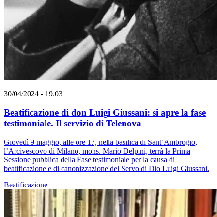
30/04/2024 - 19:03
Beatificazione di don Luigi Giussani: si apre la fase
testimoniale. Il servizio di Telenova
Giovedì 9 maggio, alle ore 17, nella basilica di Sant’Ambrogio,
l’Arcivescovo di Milano, mons. Mario Delpini, terrà la Prima
Sessione pubblica della Fase testimoniale per la causa di
beatificazione e di canonizzazione del Servo di Dio Luigi Giussani.
Beatificazione