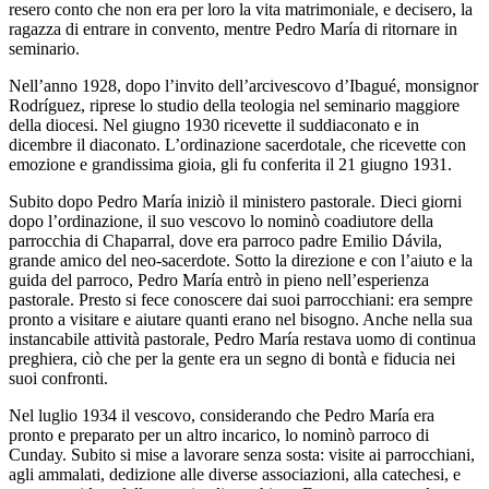
resero conto che non era per loro la vita matrimoniale, e decisero, la
ragazza di entrare in convento, mentre Pedro María di ritornare in
seminario.
Nell’anno 1928, dopo l’invito dell’arcivescovo d’Ibagué, monsignor
Rodríguez, riprese lo studio della teologia nel seminario maggiore
della diocesi. Nel giugno 1930 ricevette il suddiaconato e in
dicembre il diaconato. L’ordinazione sacerdotale, che ricevette con
emozione e grandissima gioia, gli fu conferita il 21 giugno 1931.
Subito dopo Pedro María iniziò il ministero pastorale. Dieci giorni
dopo l’ordinazione, il suo vescovo lo nominò coadiutore della
parrocchia di Chaparral, dove era parroco padre Emilio Dávila,
grande amico del neo-sacerdote. Sotto la direzione e con l’aiuto e la
guida del parroco, Pedro María entrò in pieno nell’esperienza
pastorale. Presto si fece conoscere dai suoi parrocchiani: era sempre
pronto a visitare e aiutare quanti erano nel bisogno. Anche nella sua
instancabile attività pastorale, Pedro María restava uomo di continua
preghiera, ciò che per la gente era un segno di bontà e fiducia nei
suoi confronti.
Nel luglio 1934 il vescovo, considerando che Pedro María era
pronto e preparato per un altro incarico, lo nominò parroco di
Cunday. Subito si mise a lavorare senza sosta: visite ai parrocchiani,
agli ammalati, dedizione alle diverse associazioni, alla catechesi, e