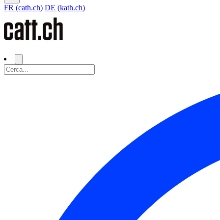
FR (cath.ch)
DE (kath.ch)