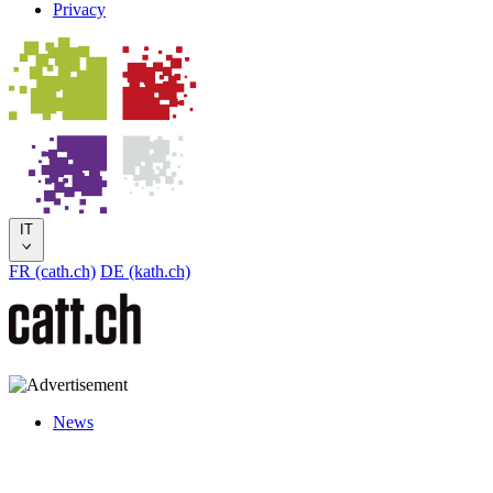
Privacy
IT
FR (cath.ch)
DE (kath.ch)
News