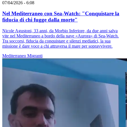
07/04/2026 - 6:08
Nel Mediterraneo con Sea-Watch: "Conquistare la
fiducia di chi fugge dalla morte"
Nicole Agustoni, 33 anni, da Morbio Inferiore, da due anni salva
vite nel Mediterraneo a bordo della nave «Aurora» di Sea-Watch.
Tra soccorsi, fiducia da conquistare e silenzi mediatici, la sua
missione è dare voce a chi attraversa il mare per sopravvivere.
Mediterraneo
Migranti