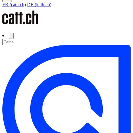
FR (cath.ch)
DE (kath.ch)