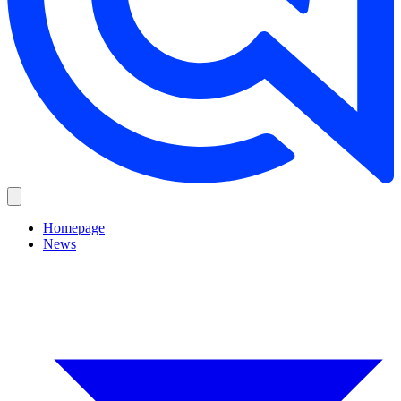
Homepage
News