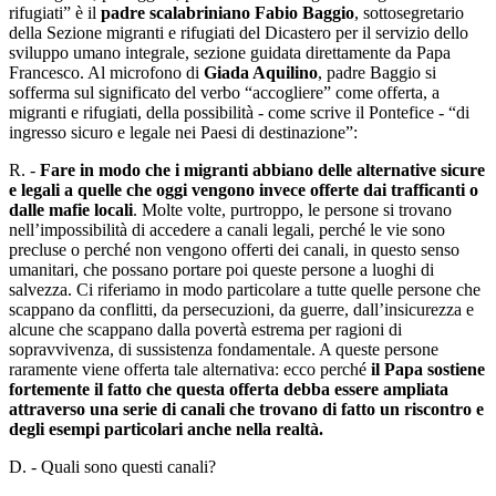
rifugiati” è il
padre scalabriniano Fabio Baggio
, sottosegretario
della Sezione migranti e rifugiati del Dicastero per il servizio dello
sviluppo umano integrale, sezione guidata direttamente da Papa
Francesco. Al microfono di
Giada Aquilino
, padre Baggio si
sofferma sul significato del verbo “accogliere” come offerta, a
migranti e rifugiati, della possibilità - come scrive il Pontefice - “di
ingresso sicuro e legale nei Paesi di destinazione”:
R. -
Fare in modo che i migranti abbiano delle alternative sicure
e legali a quelle che oggi vengono invece offerte dai trafficanti o
dalle mafie locali
. Molte volte, purtroppo, le persone si trovano
nell’impossibilità di accedere a canali legali, perché le vie sono
precluse o perché non vengono offerti dei canali, in questo senso
umanitari, che possano portare poi queste persone a luoghi di
salvezza. Ci riferiamo in modo particolare a tutte quelle persone che
scappano da conflitti, da persecuzioni, da guerre, dall’insicurezza e
alcune che scappano dalla povertà estrema per ragioni di
sopravvivenza, di sussistenza fondamentale. A queste persone
raramente viene offerta tale alternativa: ecco perché
il Papa sostiene
fortemente il fatto che questa offerta debba essere ampliata
attraverso una serie di canali che trovano di fatto un riscontro e
degli esempi particolari anche nella realtà.
D. - Quali sono questi canali?