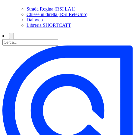
Strada Regina (RSI LA1)
Chiese in diretta (RSI ReteUno)
Dal web
Libreria SHORTCATT