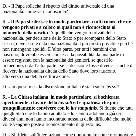
D. - Il Papa sollecita il rispetto del diritto universale ad una
nazionalità: come va riconosciuta?
R. -
Il Papa si riferisce in modo particolare a tutti coloro che ne
vengono privati e a coloro ai quali non è riconosciuta al
momento della nascita
. A quelli che vengono privati della
nazionalità, per decisione dello Stato o per scomparsa dello Stato
stesso, deve essere data una nazionalità il più presto possibile perché
non rimangano apolidi. D’altra parte, per tutti i bambini che
nascono, dovrebbe essere concessa la possibilità da una parte di
essere registrati con la nazionalità dei genitori, se questi lo
richiedono, o dall’altra parte - se la decisione fosse diversa - anche di
ricevere la nazionalità diretta dello Stato dove loro nascono,
attraverso una debita certificazione.
D. - In questi mesi la discussione in Italia è stata sullo
ius soli
…
R. -
La Chiesa italiana, in modo particolare, si è schierata
apertamente a favore dello
ius soli
ed è qualcosa che può
tranquillamente convivere con lo
ius sanguinis
.
Si ritiene che tutti
quegli Stati che lo hanno adottato e lo stanno adottando già da
diversi anni non hanno incontrato nessuna delle difficoltà che molte
volte vengono poste a riconoscimento di questo ius.
D. - Si riflette sull’integrazione come opportunità: come promuovere