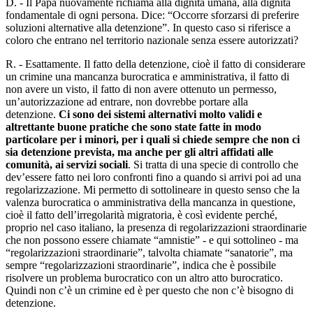
D. - Il Papa nuovamente richiama alla dignità umana, alla dignità
fondamentale di ogni persona. Dice: “Occorre sforzarsi di preferire
soluzioni alternative alla detenzione”. In questo caso si riferisce a
coloro che entrano nel territorio nazionale senza essere autorizzati?
R. - Esattamente. Il fatto della detenzione, cioè il fatto di considerare
un crimine una mancanza burocratica e amministrativa, il fatto di
non avere un visto, il fatto di non avere ottenuto un permesso,
un’autorizzazione ad entrare, non dovrebbe portare alla
detenzione.
Ci sono dei sistemi alternativi molto validi e
altrettante buone pratiche che sono state fatte in modo
particolare per i minori, per i quali si chiede sempre che non ci
sia detenzione prevista, ma anche per gli altri affidati alle
comunità, ai servizi sociali
. Si tratta di una specie di controllo che
dev’essere fatto nei loro confronti fino a quando si arrivi poi ad una
regolarizzazione. Mi permetto di sottolineare in questo senso che la
valenza burocratica o amministrativa della mancanza in questione,
cioè il fatto dell’irregolarità migratoria, è così evidente perché,
proprio nel caso italiano, la presenza di regolarizzazioni straordinarie
che non possono essere chiamate “amnistie” - e qui sottolineo - ma
“regolarizzazioni straordinarie”, talvolta chiamate “sanatorie”, ma
sempre “regolarizzazioni straordinarie”, indica che è possibile
risolvere un problema burocratico con un altro atto burocratico.
Quindi non c’è un crimine ed è per questo che non c’è bisogno di
detenzione.