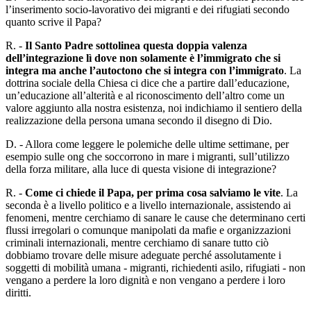
l’inserimento socio-lavorativo dei migranti e dei rifugiati secondo
quanto scrive il Papa?
R. -
Il Santo Padre sottolinea questa doppia valenza
dell’integrazione lì dove non solamente è l’immigrato che si
integra ma anche l’autoctono che si integra con l’immigrato
. La
dottrina sociale della Chiesa ci dice che a partire dall’educazione,
un’educazione all’alterità e al riconoscimento dell’altro come un
valore aggiunto alla nostra esistenza, noi indichiamo il sentiero della
realizzazione della persona umana secondo il disegno di Dio.
D. - Allora come leggere le polemiche delle ultime settimane, per
esempio sulle ong che soccorrono in mare i migranti, sull’utilizzo
della forza militare, alla luce di questa visione di integrazione?
R. -
Come ci chiede il Papa, per prima cosa salviamo le vite
. La
seconda è a livello politico e a livello internazionale, assistendo ai
fenomeni, mentre cerchiamo di sanare le cause che determinano certi
flussi irregolari o comunque manipolati da mafie e organizzazioni
criminali internazionali, mentre cerchiamo di sanare tutto ciò
dobbiamo trovare delle misure adeguate perché assolutamente i
soggetti di mobilità umana - migranti, richiedenti asilo, rifugiati - non
vengano a perdere la loro dignità e non vengano a perdere i loro
diritti.