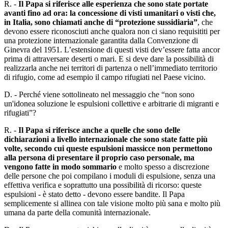
R. -
Il Papa si riferisce alle esperienza che sono state portate
avanti fino ad ora: la concessione di visti umanitari o visti che,
in Italia, sono chiamati anche di “protezione sussidiaria”
, che
devono essere riconosciuti anche qualora non ci siano requisititi per
una protezione internazionale garantita dalla Convenzione di
Ginevra del 1951. L’estensione di questi visti dev’essere fatta ancor
prima di attraversare deserti o mari. E si deve dare la possibilità di
realizzarla anche nei territori di partenza o nell’immediato territorio
di rifugio, come ad esempio il campo rifugiati nel Paese vicino.
D. - Perché viene sottolineato nel messaggio che “non sono
un'idonea soluzione le espulsioni collettive e arbitrarie di migranti e
rifugiati”?
R. -
Il Papa si riferisce anche a quelle che sono delle
dichiarazioni a livello internazionale che sono state fatte più
volte, secondo cui queste espulsioni massicce non permettono
alla persona di presentare il proprio caso personale, ma
vengono fatte in modo sommario
e molto spesso a discrezione
delle persone che poi compilano i moduli di espulsione, senza una
effettiva verifica e soprattutto una possibilità di ricorso: queste
espulsioni - è stato detto - devono essere bandite. Il Papa
semplicemente si allinea con tale visione molto più sana e molto più
umana da parte della comunità internazionale.