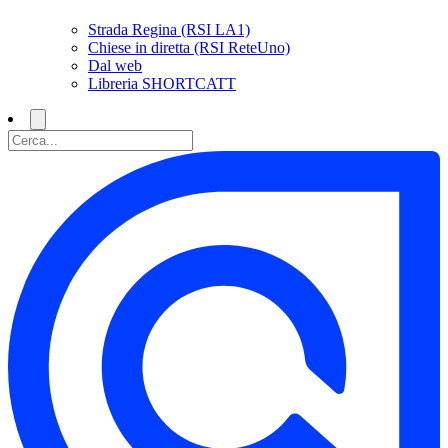
Strada Regina (RSI LA1)
Chiese in diretta (RSI ReteUno)
Dal web
Libreria SHORTCATT