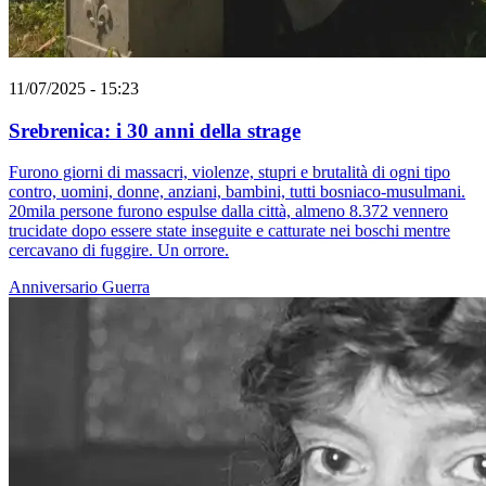
11/07/2025 - 15:23
Srebrenica: i 30 anni della strage
Furono giorni di massacri, violenze, stupri e brutalità di ogni tipo
contro, uomini, donne, anziani, bambini, tutti bosniaco-musulmani.
20mila persone furono espulse dalla città, almeno 8.372 vennero
trucidate dopo essere state inseguite e catturate nei boschi mentre
cercavano di fuggire. Un orrore.
Anniversario
Guerra