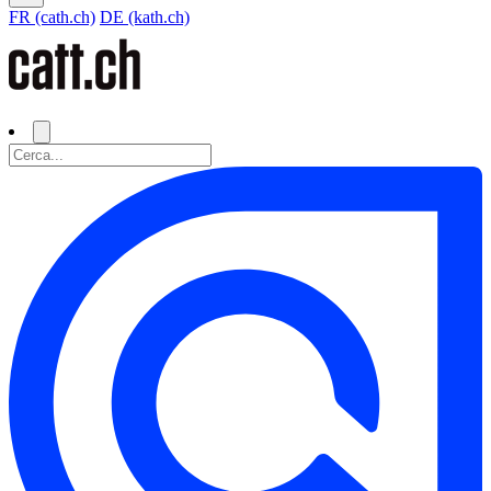
FR (cath.ch)
DE (kath.ch)