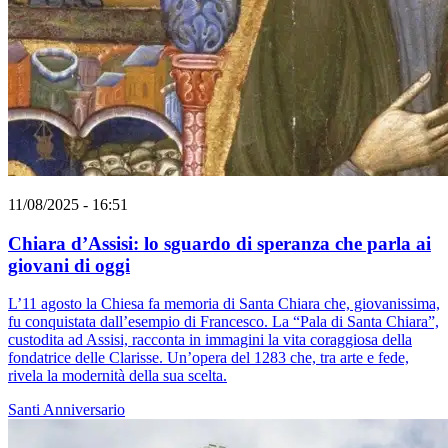
11/08/2025 - 16:51
Chiara d’Assisi: lo sguardo di speranza che parla ai
giovani di oggi
L’11 agosto la Chiesa fa memoria di Santa Chiara che, giovanissima,
fu conquistata dall’esempio di Francesco. La “Pala di Santa Chiara”,
custodita ad Assisi, racconta in immagini la vita coraggiosa della
fondatrice delle Clarisse. Un’opera del 1283 che, tra arte e fede,
rivela la modernità della sua scelta.
Santi
Anniversario