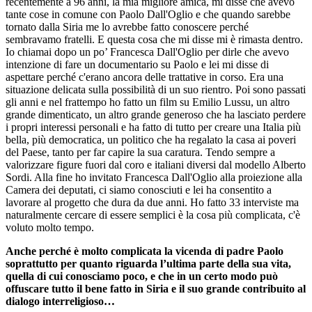
recentemente a 96 anni, la mia migliore amica, mi disse che avevo
tante cose in comune con Paolo Dall'Oglio e che quando sarebbe
tornato dalla Siria me lo avrebbe fatto conoscere perché
sembravamo fratelli. E questa cosa che mi disse mi è rimasta dentro.
Io chiamai dopo un po’ Francesca Dall'Oglio per dirle che avevo
intenzione di fare un documentario su Paolo e lei mi disse di
aspettare perché c'erano ancora delle trattative in corso. Era una
situazione delicata sulla possibilità di un suo rientro. Poi sono passati
gli anni e nel frattempo ho fatto un film su Emilio Lussu, un altro
grande dimenticato, un altro grande generoso che ha lasciato perdere
i propri interessi personali e ha fatto di tutto per creare una Italia più
bella, più democratica, un politico che ha regalato la casa ai poveri
del Paese, tanto per far capire la sua caratura. Tendo sempre a
valorizzare figure fuori dal coro e italiani diversi dal modello Alberto
Sordi. Alla fine ho invitato Francesca Dall'Oglio alla proiezione alla
Camera dei deputati, ci siamo conosciuti e lei ha consentito a
lavorare al progetto che dura da due anni. Ho fatto 33 interviste ma
naturalmente cercare di essere semplici è la cosa più complicata, c'è
voluto molto tempo.
Anche perché è molto complicata la vicenda di padre Paolo
soprattutto per quanto riguarda l’ultima parte della sua vita,
quella di cui conosciamo poco, e che in un certo modo può
offuscare tutto il bene fatto in Siria e il suo grande contribuito al
dialogo interreligioso…