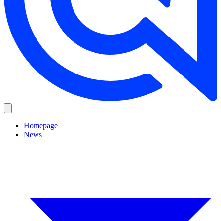
Homepage
News