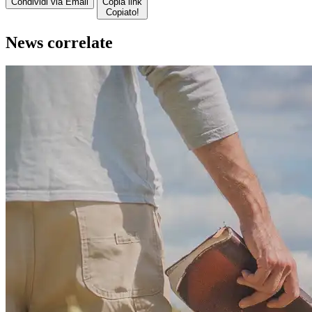
Condividi via Email
Copia link
Copiato!
News correlate