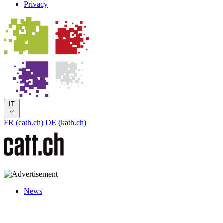
Privacy
IT
FR (cath.ch)
DE (kath.ch)
News