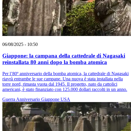
06/08/2025 - 10:50
Giappone: la campana della cattedrale di Nagasaki
reinstallata 80 anni dopo la bomba atomica
Per l’80º anniversario della bomba atomica, la cattedrale di Nagasaki
riavrà entrambe le sue campane. Una nuova è stata installata nella
torre nord, rimasta vuota dal 1945. Il progetto, nato da cattolici
americani, è stato finanziato con 125.000 dollari raccolti in un anno.
Guerra
Anniversario
Giappone
USA