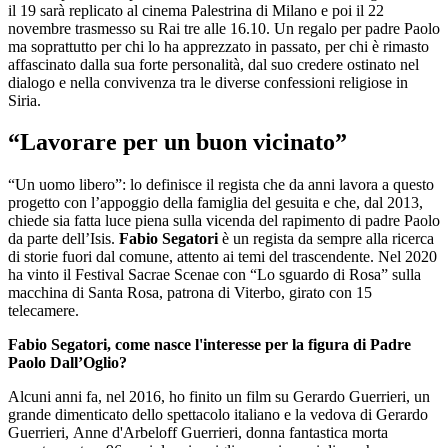
il 19 sarà replicato al cinema Palestrina di Milano e poi il 22
novembre trasmesso su Rai tre alle 16.10. Un regalo per padre Paolo
ma soprattutto per chi lo ha apprezzato in passato, per chi è rimasto
affascinato dalla sua forte personalità, dal suo credere ostinato nel
dialogo e nella convivenza tra le diverse confessioni religiose in
Siria.
“Lavorare per un buon vicinato”
“Un uomo libero”: lo definisce il regista che da anni lavora a questo
progetto con l’appoggio della famiglia del gesuita e che, dal 2013,
chiede sia fatta luce piena sulla vicenda del rapimento di padre Paolo
da parte dell’Isis.
Fabio Segatori
è un regista da sempre alla ricerca
di storie fuori dal comune, attento ai temi del trascendente. Nel 2020
ha vinto il Festival Sacrae Scenae con “Lo sguardo di Rosa” sulla
macchina di Santa Rosa, patrona di Viterbo, girato con 15
telecamere.
Fabio Segatori, come nasce l'interesse per la figura di Padre
Paolo Dall’Oglio?
Alcuni anni fa, nel 2016, ho finito un film su Gerardo Guerrieri, un
grande dimenticato dello spettacolo italiano e la vedova di Gerardo
Guerrieri, Anne d'Arbeloff Guerrieri, donna fantastica morta