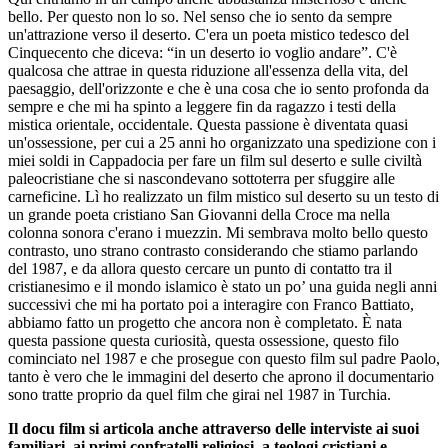
bello. Per questo non lo so. Nel senso che io sento da sempre
un'attrazione verso il deserto. C'era un poeta mistico tedesco del
Cinquecento che diceva: “in un deserto io voglio andare”. C'è
qualcosa che attrae in questa riduzione all'essenza della vita, del
paesaggio, dell'orizzonte e che è una cosa che io sento profonda da
sempre e che mi ha spinto a leggere fin da ragazzo i testi della
mistica orientale, occidentale. Questa passione è diventata quasi
un'ossessione, per cui a 25 anni ho organizzato una spedizione con i
miei soldi in Cappadocia per fare un film sul deserto e sulle civiltà
paleocristiane che si nascondevano sottoterra per sfuggire alle
carneficine. Lì ho realizzato un film mistico sul deserto su un testo di
un grande poeta cristiano San Giovanni della Croce ma nella
colonna sonora c'erano i muezzin. Mi sembrava molto bello questo
contrasto, uno strano contrasto considerando che stiamo parlando
del 1987, e da allora questo cercare un punto di contatto tra il
cristianesimo e il mondo islamico è stato un po’ una guida negli anni
successivi che mi ha portato poi a interagire con Franco Battiato,
abbiamo fatto un progetto che ancora non è completato. È nata
questa passione questa curiosità, questa ossessione, questo filo
cominciato nel 1987 e che prosegue con questo film sul padre Paolo,
tanto è vero che le immagini del deserto che aprono il documentario
sono tratte proprio da quel film che girai nel 1987 in Turchia.
Il docu film si articola anche attraverso delle interviste ai suoi
familiari, ai primi confratelli religiosi, a teologi cristiani e