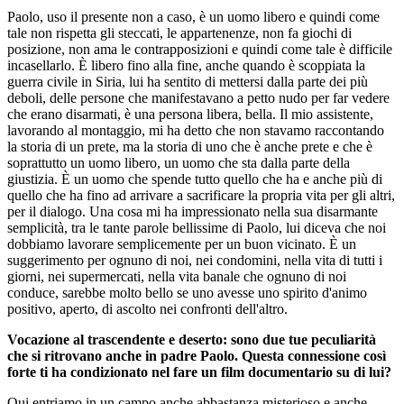
Paolo, uso il presente non a caso, è un uomo libero e quindi come
tale non rispetta gli steccati, le appartenenze, non fa giochi di
posizione, non ama le contrapposizioni e quindi come tale è difficile
incasellarlo. È libero fino alla fine, anche quando è scoppiata la
guerra civile in Siria, lui ha sentito di mettersi dalla parte dei più
deboli, delle persone che manifestavano a petto nudo per far vedere
che erano disarmati, è una persona libera, bella. Il mio assistente,
lavorando al montaggio, mi ha detto che non stavamo raccontando
la storia di un prete, ma la storia di uno che è anche prete e che è
soprattutto un uomo libero, un uomo che sta dalla parte della
giustizia. È un uomo che spende tutto quello che ha e anche più di
quello che ha fino ad arrivare a sacrificare la propria vita per gli altri,
per il dialogo. Una cosa mi ha impressionato nella sua disarmante
semplicità, tra le tante parole bellissime di Paolo, lui diceva che noi
dobbiamo lavorare semplicemente per un buon vicinato. È un
suggerimento per ognuno di noi, nei condomini, nella vita di tutti i
giorni, nei supermercati, nella vita banale che ognuno di noi
conduce, sarebbe molto bello se uno avesse uno spirito d'animo
positivo, aperto, di ascolto nei confronti dell'altro.
Vocazione al trascendente e deserto: sono due tue peculiarità
che si ritrovano anche in padre Paolo. Questa connessione così
forte ti ha condizionato nel fare un film documentario su di lui?
Qui entriamo in un campo anche abbastanza misterioso e anche