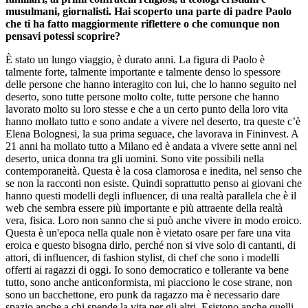
musulmani, giornalisti. Hai scoperto una parte di padre Paolo
che ti ha fatto maggiormente riflettere o che comunque non
pensavi potessi scoprire?
È stato un lungo viaggio, è durato anni. La figura di Paolo è
talmente forte, talmente importante e talmente denso lo spessore
delle persone che hanno interagito con lui, che lo hanno seguito nel
deserto, sono tutte persone molto colte, tutte persone che hanno
lavorato molto su loro stesse e che a un certo punto della loro vita
hanno mollato tutto e sono andate a vivere nel deserto, tra queste c’è
Elena Bolognesi, la sua prima seguace, che lavorava in Fininvest. A
21 anni ha mollato tutto a Milano ed è andata a vivere sette anni nel
deserto, unica donna tra gli uomini. Sono vite possibili nella
contemporaneità. Questa è la cosa clamorosa e inedita, nel senso che
se non la racconti non esiste. Quindi soprattutto penso ai giovani che
hanno questi modelli degli influencer, di una realtà parallela che è il
web che sembra essere più importante e più attraente della realtà
vera, fisica. Loro non sanno che si può anche vivere in modo eroico.
Questa è un'epoca nella quale non è vietato osare per fare una vita
eroica e questo bisogna dirlo, perché non si vive solo di cantanti, di
attori, di influencer, di fashion stylist, di chef che sono i modelli
offerti ai ragazzi di oggi. Io sono democratico e tollerante va bene
tutto, sono anche anticonformista, mi piacciono le cose strane, non
sono un bacchettone, ero punk da ragazzo ma è necessario dare
spazio anche a chi spende la vita per gli altri. Esistono anche quelli.