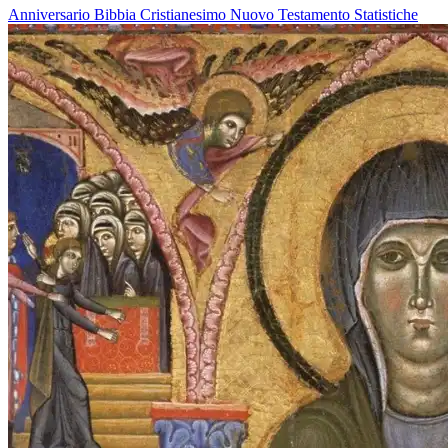
Anniversario
Bibbia
Cristianesimo
Nuovo Testamento
Statistiche