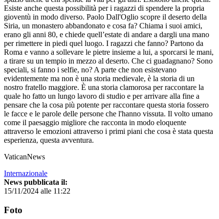
Esiste anche questa possibilità per i ragazzi di spendere la propria
gioventù in modo diverso. Paolo Dall'Oglio scopre il deserto della
Siria, un monastero abbandonato e cosa fa? Chiama i suoi amici,
erano gli anni 80, e chiede quell’estate di andare a dargli una mano
per rimettere in piedi quel luogo. I ragazzi che fanno? Partono da
Roma e vanno a sollevare le pietre insieme a lui, a sporcarsi le mani,
a tirare su un tempio in mezzo al deserto. Che ci guadagnano? Sono
speciali, si fanno i selfie, no? A parte che non esistevano
evidentemente ma non è una storia medievale, è la storia di un
nostro fratello maggiore. È una storia clamorosa per raccontare la
quale ho fatto un lungo lavoro di studio e per arrivare alla fine a
pensare che la cosa più potente per raccontare questa storia fossero
le facce e le parole delle persone che l'hanno vissuta. Il volto umano
come il paesaggio migliore che racconta in modo eloquente
attraverso le emozioni attraverso i primi piani che cosa è stata questa
esperienza, questa avventura.
VaticanNews
Internazionale
News pubblicata il:
15/11/2024 alle 11:22
Foto