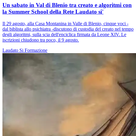
Un sabato in Val di Blenio tra creato e algoritmi con
la Summer School della Rete Laudato si'
Il 29 agosto, alla Casa Montanina in Valle di Blenio, cinque voci -
dal biblista allo psichiatra -discutono di custodia del creato nel tempo
degli algoritmi, sulla scia dell'enciclica firmata da Leone XIV. Le
iscrizioni chiudono tra poco, il 9 agosto.
Laudato Si
Formazione