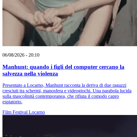
06/08/2026 - 20:10
Manhunt: quando i figli del computer cercano la
salvezza nella violenza
Presentato a Locarno, Manhunt racconta la deriva di due ragazzi
cresciuti tra schermi, manosfera e videogiochi. Una parabola lucida
sulla mascolinità contemporanea, che rifiuta il comodo capro
espiatorio.
Film
Festival
Locarno