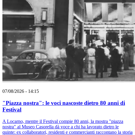
07/08/2026 - 14:15
"Piazza nostra": le voci nascoste dietro 80 anni di
Festival
A Locarno, mentre il Festival compie 80 anni, la mostra "piazza
nostra" al Museo Casorella dà voce a chi ha lavorato dietro le
quinte: ex collaboratori, residenti e commercianti raccontano la storia