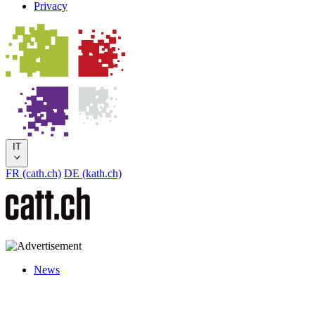
Privacy
IT
FR (cath.ch)
DE (kath.ch)
News