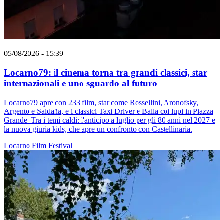
05/08/2026 - 15:39
Locarno79: il cinema torna tra grandi classici, star
internazionali e uno sguardo al futuro
Locarno79 apre con 233 film, star come Rossellini, Aronofsky,
Argento e Saldaña, e i classici Taxi Driver e Balla coi lupi in Piazza
Grande. Tra i temi caldi: l'anticipo a luglio per gli 80 anni nel 2027 e
la nuova giuria kids, che apre un confronto con Castellinaria.
Locarno
Film
Festival