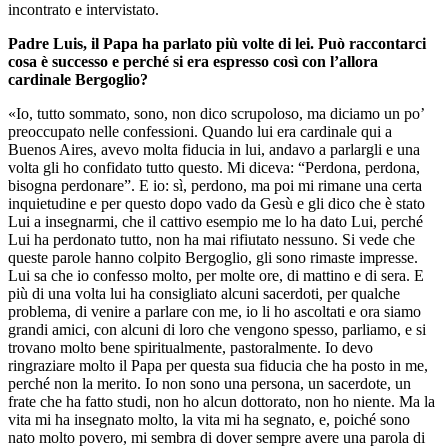
incontrato e intervistato.
Padre Luis, il Papa ha parlato più volte di lei. Può raccontarci
cosa è successo e perché si era espresso così con l’allora
cardinale Bergoglio?
«Io, tutto sommato, sono, non dico scrupoloso, ma diciamo un po’
preoccupato nelle confessioni. Quando lui era cardinale qui a
Buenos Aires, avevo molta fiducia in lui, andavo a parlargli e una
volta gli ho confidato tutto questo. Mi diceva: “Perdona, perdona,
bisogna perdonare”. E io: sì, perdono, ma poi mi rimane una certa
inquietudine e per questo dopo vado da Gesù e gli dico che è stato
Lui a insegnarmi, che il cattivo esempio me lo ha dato Lui, perché
Lui ha perdonato tutto, non ha mai rifiutato nessuno. Si vede che
queste parole hanno colpito Bergoglio, gli sono rimaste impresse.
Lui sa che io confesso molto, per molte ore, di mattino e di sera. E
più di una volta lui ha consigliato alcuni sacerdoti, per qualche
problema, di venire a parlare con me, io li ho ascoltati e ora siamo
grandi amici, con alcuni di loro che vengono spesso, parliamo, e si
trovano molto bene spiritualmente, pastoralmente. Io devo
ringraziare molto il Papa per questa sua fiducia che ha posto in me,
perché non la merito. Io non sono una persona, un sacerdote, un
frate che ha fatto studi, non ho alcun dottorato, non ho niente. Ma la
vita mi ha insegnato molto, la vita mi ha segnato, e, poiché sono
nato molto povero, mi sembra di dover sempre avere una parola di