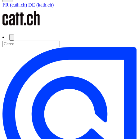
FR (cath.ch)
DE (kath.ch)