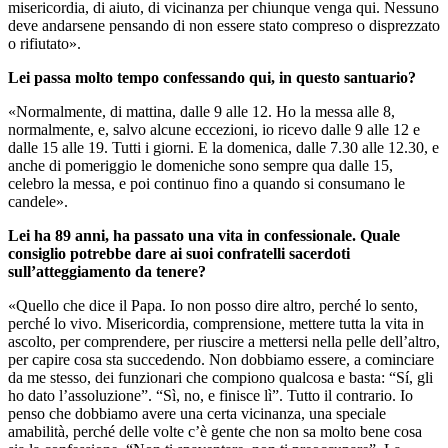
misericordia, di aiuto, di vicinanza per chiunque venga qui. Nessuno
deve andarsene pensando di non essere stato compreso o disprezzato
o rifiutato».
Lei passa molto tempo confessando qui, in questo santuario?
«Normalmente, di mattina, dalle 9 alle 12. Ho la messa alle 8,
normalmente, e, salvo alcune eccezioni, io ricevo dalle 9 alle 12 e
dalle 15 alle 19. Tutti i giorni. E la domenica, dalle 7.30 alle 12.30, e
anche di pomeriggio le domeniche sono sempre qua dalle 15,
celebro la messa, e poi continuo fino a quando si consumano le
candele».
Lei ha 89 anni, ha passato una vita in confessionale. Quale
consiglio potrebbe dare ai suoi confratelli sacerdoti
sull’atteggiamento da tenere?
«Quello che dice il Papa. Io non posso dire altro, perché lo sento,
perché lo vivo. Misericordia, comprensione, mettere tutta la vita in
ascolto, per comprendere, per riuscire a mettersi nella pelle dell’altro,
per capire cosa sta succedendo. Non dobbiamo essere, a cominciare
da me stesso, dei funzionari che compiono qualcosa e basta: “Sí, gli
ho dato l’assoluzione”. “Sì, no, e finisce lì”. Tutto il contrario. Io
penso che dobbiamo avere una certa vicinanza, una speciale
amabilità, perché delle volte c’è gente che non sa molto bene cosa