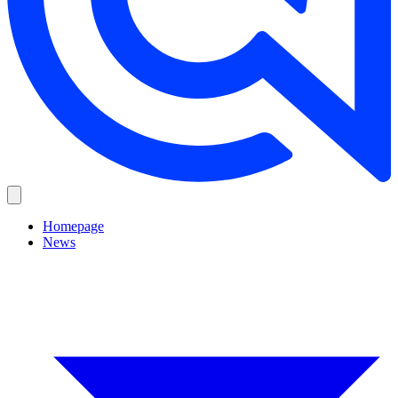
Homepage
News