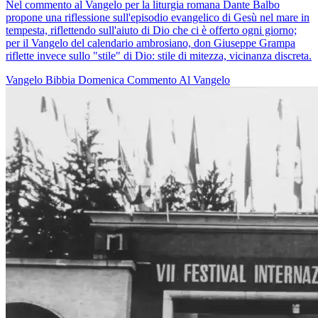
Nel commento al Vangelo per la liturgia romana Dante Balbo
propone una riflessione sull'episodio evangelico di Gesù nel mare in
tempesta, riflettendo sull'aiuto di Dio che ci è offerto ogni giorno;
per il Vangelo del calendario ambrosiano, don Giuseppe Grampa
riflette invece sullo "stile" di Dio: stile di mitezza, vicinanza discreta.
Vangelo
Bibbia
Domenica
Commento Al Vangelo