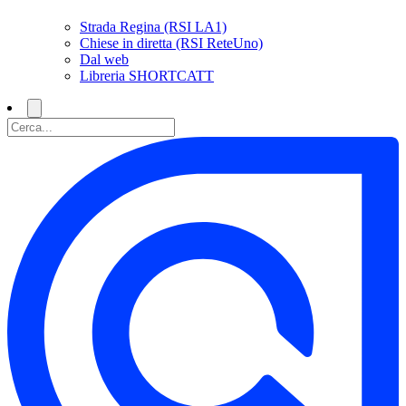
Strada Regina (RSI LA1)
Chiese in diretta (RSI ReteUno)
Dal web
Libreria SHORTCATT