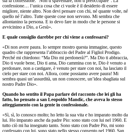
sia la confessione. “Non ti spaventare, non ti preoccupare”. La
confessione… l’unica cosa che ci vuole è il desiderio di essere
migliore, niente altro. Non devi pensare con chi, né quante volte, né
quello né l’altro. Tutte queste cose non servono. Mi sembra che
allontanino la persona. E io devo fare in modo che le persone si
avvicinino a Dio, a Gesù».
E quale consiglio darebbe per chi viene a confessarsi?
«Di non avere paura. Io sempre mostro questa immagine, questo
quadro che rappresenta l’abbraccio del Padre al Figliol Prodigo.
Perché mi chiedono: “Ma Dio mi perdonerà?”. Ma Dio ti abbraccia,
Dio ti vuole bene, Dio ti ama, Dio cammina con te, Dio è venuto a
perdonare, non a castigare, è venuto per stare con noi, ha lasciato il
cielo per stare con noi. Allora, come possiamo avere paura! Mi
sembra quasi un’assurdità, un non conoscere, un’idea sbagliata sul
nostro Padre Dio».
Quando ho sentito il Papa parlare del racconto che lei gli ha
fatto, ho pensato a san Leopoldo Mandic, che aveva lo stesso
atteggiamento con la gente in confessionale.
«Sì, sì, lo conosco molto; ho letto la sua vita e ho imparato molto da
lui. Ho imparato anche da padre Pio: sono stato con lui nel 1960. E
tutto ciò mi ha insegnato tanto. Sono stato con Padre Pio, mi sono
confessato con lui, sono stato nello stesso convento nel 1960. San