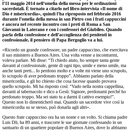
l’11 maggio 2014 nell’omelia della messa per le ordinazioni
sacerdotali. È tornato a citarlo nel libro-intervista «Il nome di
Dio è misericordia», quindi l’ha riproposto nel febbraio 2016
durante l’omelia della messa in san Pietro con i frati cappuccini
e ancora nel recente incontro con i preti di Roma a San
Giovanni in Laterano e con i confessori del Giubileo. Quando
parla della confessione e dell’accoglienza dei penitenti in
confessionale, il pensiero di Papa Bergoglio va a lui.
«Ricordo un grande confessore, un padre cappuccino, che esercitava
il suo ministero a Buenos Aires. Una volta venne a incontrarmi,
voleva parlare. Mi disse: “Ti chiedo aiuto, ho sempre tanta gente
davanti al confessionale, gente di ogni tipo, umile e meno umile, ma
anche tanti preti... Io perdono molto e a volte mi viene uno scrupolo,
lo scrupolo di aver perdonato troppo”. Abbiamo parlato della
misericordia, e gli ho chiesto che cosa facesse quando provava
quello scrupolo. Mi ha risposto così: “Vado nella nostra cappellina,
davanti al tabernacolo e dico a Gesù: Signore, perdonami perché ho
perdonato troppo. Ma sei stato tu a darmi il cattivo esempio!”.
Questo non lo dimenticherò mai. Quando un sacerdote vive così la
misericordia su se stesso, può donarla agli altri».
Questo frate cappuccino ora ha un nome e un volto. Si chiama padre
Luis Dli, ha 89 anni, e trascorre le sue giornate confessando in un
santuario di un quartiere popolare di Buenos Aires, dove lo abbiamo