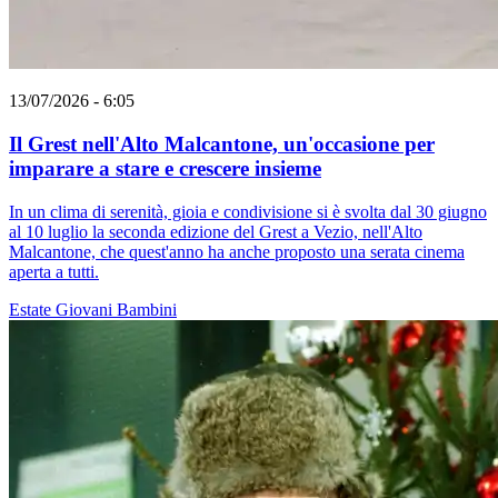
13/07/2026 - 6:05
Il Grest nell'Alto Malcantone, un'occasione per
imparare a stare e crescere insieme
In un clima di serenità, gioia e condivisione si è svolta dal 30 giugno
al 10 luglio la seconda edizione del Grest a Vezio, nell'Alto
Malcantone, che quest'anno ha anche proposto una serata cinema
aperta a tutti.
Estate
Giovani
Bambini