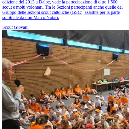
edizione del 2013 a Dalpe, vede la partecipazione di oltre 1'500
scout e molti volontari. Tra le Sezioni partecipanti anche quelle del
Gruppo delle sezioni scout cattoliche (GSC), assistite per la parte
spirituale da don Marco Notari.
Scout
Giovani