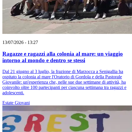
13/07/2026 - 13:27
Ragazze e ragazzi alla colonia al mare: un viaggio
intorno al mondo e dentro se stessi
Dal 21 giugno al 3 luglio, la frazione di Marzocca a Senigallia ha
ospitato la colonia al mare l'Oratorio di Gordola e della Pastorale
Giovanile: un'esperienza che, nelle sue due settimane di attività, ha
coinvolto oltre 100 partecipanti per ciascuna settimana tra ragazzi e
adolescenti.
Estate
Giovani