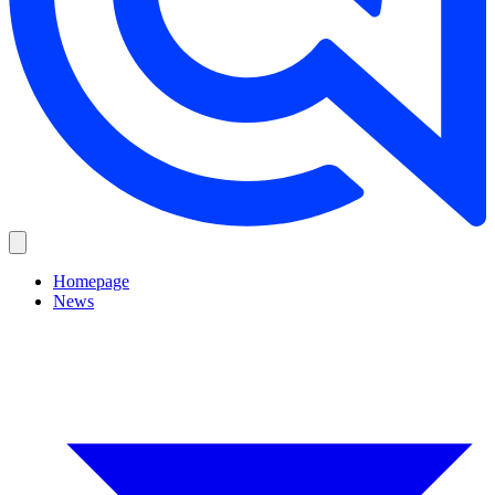
Homepage
News