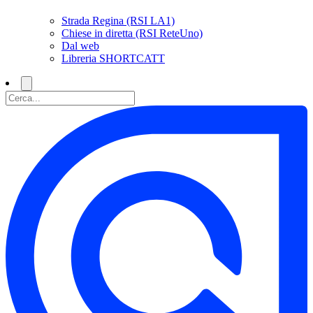
Strada Regina (RSI LA1)
Chiese in diretta (RSI ReteUno)
Dal web
Libreria SHORTCATT