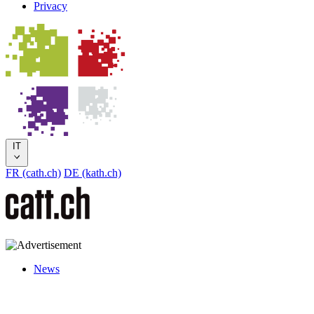
Privacy
IT
FR (cath.ch)
DE (kath.ch)
News