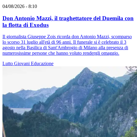
04/08/2026 - 8:10
Don Antonio Mazzi, il traghettatore del Duemila con
la flotta di Exodus
Il giornalista Giuseppe Zois ricorda don Antonio Mazzi, scomparso
lo scorso 31 luglio all'età di 96 anni. Il funerale si è celebrato il 3
agosto nella Basilica di Sant'Ambrogio di Milano alla presenza di
numerosissime persone che hanno voluto rendergli omaggio.
Lutto
Giovani
Educazione