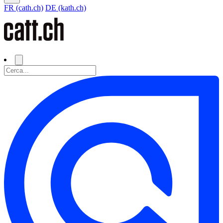
FR (cath.ch)
DE (kath.ch)