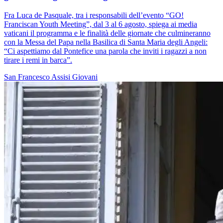
Fra Luca de Pasquale, tra i responsabili dell’evento “GO!
Franciscan Youth Meeting”, dal 3 al 6 agosto, spiega ai media
vaticani il programma e le finalità delle giornate che culmineranno
con la Messa del Papa nella Basilica di Santa Maria degli Angeli:
“Ci aspettiamo dal Pontefice una parola che inviti i ragazzi a non
tirare i remi in barca”.
San Francesco
Assisi
Giovani