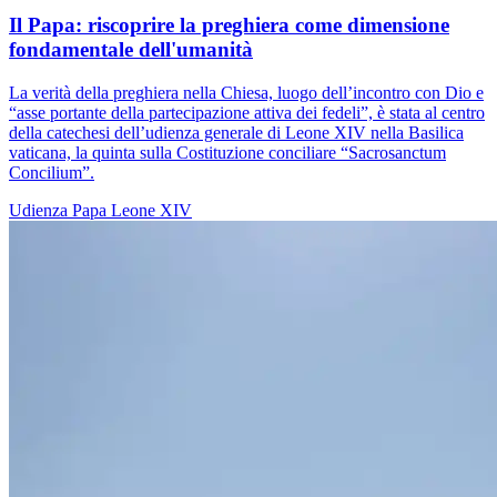
Il Papa: riscoprire la preghiera come dimensione
fondamentale dell'umanità
La verità della preghiera nella Chiesa, luogo dell’incontro con Dio e
“asse portante della partecipazione attiva dei fedeli”, è stata al centro
della catechesi dell’udienza generale di Leone XIV nella Basilica
vaticana, la quinta sulla Costituzione conciliare “Sacrosanctum
Concilium”.
Udienza
Papa Leone XIV