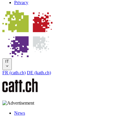
Privacy
IT
FR (cath.ch)
DE (kath.ch)
News