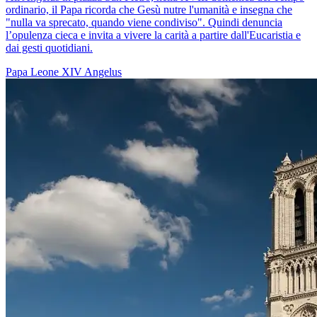
ordinario, il Papa ricorda che Gesù nutre l'umanità e insegna che
"nulla va sprecato, quando viene condiviso". Quindi denuncia
l’opulenza cieca e invita a vivere la carità a partire dall'Eucaristia e
dai gesti quotidiani.
Papa Leone XIV
Angelus