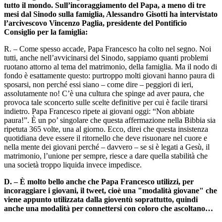
tutto il mondo. Sull’incoraggiamento del Papa, a meno di tre
mesi dal Sinodo sulla famiglia, Alessandro Gisotti ha intervistato
l’arcivescovo Vincenzo Paglia, presidente del Pontificio
Consiglio per la famiglia:
R. – Come spesso accade, Papa Francesco ha colto nel segno. Noi
tutti, anche nell’avvicinarsi del Sinodo, sappiamo quanti problemi
ruotano attorno al tema del matrimonio, della famiglia. Ma il nodo di
fondo è esattamente questo: purtroppo molti giovani hanno paura di
sposarsi, non perché essi siano – come dire – peggiori di ieri,
assolutamente no! C’è una cultura che spinge ad aver paura, che
provoca tale sconcerto sulle scelte definitive per cui è facile tirarsi
indietro. Papa Francesco ripete ai giovani oggi: “Non abbiate
paura!”. È un po’ singolare che questa affermazione nella Bibbia sia
ripetuta 365 volte, una al giorno. Ecco, direi che questa insistenza
quotidiana deve essere il ritornello che deve risuonare nel cuore e
nella mente dei giovani perché – davvero – se si è legati a Gesù, il
matrimonio, l’unione per sempre, riesce a dare quella stabilità che
una società troppo liquida invece impedisce.
D. – È molto bello anche che Papa Francesco utilizzi, per
incoraggiare i giovani, il tweet, cioè una "modalità giovane" che
viene appunto utilizzata dalla gioventù soprattutto, quindi
anche una modalità per connettersi con coloro che ascoltano…