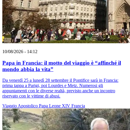
10/08/2026 - 14:12
Papa in Francia: il motto del viaggio è “affinché il
mondo abbia la vita”
Da venerdì 25 a lunedì 28 settembre il Pontifice sarà in Francia:
prima tappa a Parigi, poi Lourdes e Metz. Numerosi gli
appuntamenti con le diverse realtà, previsto anche un incontro
riservato con le vittime di abusi.
Viaggio Apostolico
Papa Leone XIV
Francia