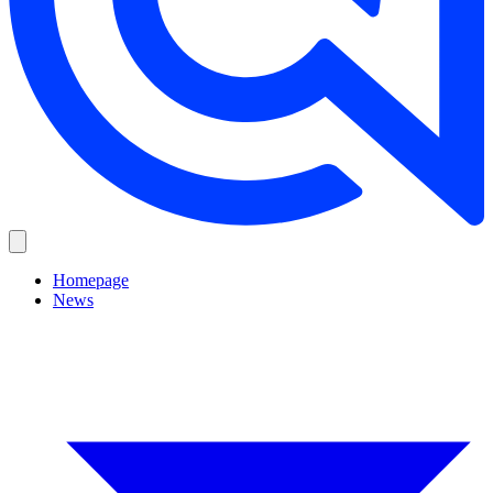
Homepage
News