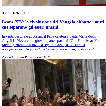
06/08/2026 - 11:50
Leone XIV: la rivoluzione del Vangelo abbatte i muri
che separano gli esseri umani
In visita pastorale ad Assisi, il Papa celebra a Santa Maria degli
Angeli la Messa con i giovani partecipanti al “Go! Franciscan Youth
Meeting 2026!” e li invita a seguire Cristo, a “vincere la
rassegnazione e la paura” e a “scrivere nuove pagine di storia”.
Assisi
Giovani
Papa Leone XIV