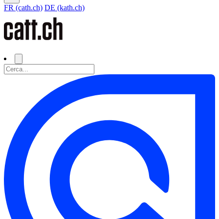
FR (cath.ch)
DE (kath.ch)