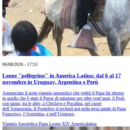
06/08/2026 - 17:53
Leone "pellegrino" in America Latina: dal 6 al 17
novembre in Uruguay, Argentina e Perù
Annunciato il sesto viaggio apostolico che vedrà il Papa far ritorno
in quello che è stato il Paese di missione per oltre vent’anni, il Perù,
con tappa, tra le altre, a Chiclayo e Pucallpa, nel cuore
dell’Amazzonia. Il Pontefice si recherà poi nella terra natale di Papa
Francesco, l’Argentina, e nell’Uruguay.
Viaggio Apostolico
Papa Leone XIV
Americalatina