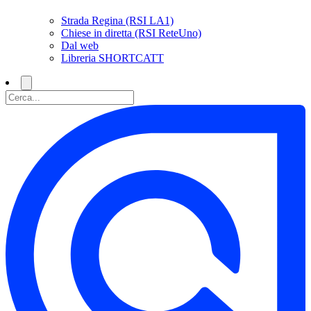
Strada Regina (RSI LA1)
Chiese in diretta (RSI ReteUno)
Dal web
Libreria SHORTCATT