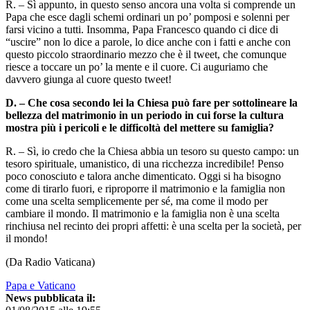
R. – Sì appunto, in questo senso ancora una volta si comprende un
Papa che esce dagli schemi ordinari un po’ pomposi e solenni per
farsi vicino a tutti. Insomma, Papa Francesco quando ci dice di
“uscire” non lo dice a parole, lo dice anche con i fatti e anche con
questo piccolo straordinario mezzo che è il tweet, che comunque
riesce a toccare un po’ la mente e il cuore. Ci auguriamo che
davvero giunga al cuore questo tweet!
D. – Che cosa secondo lei la Chiesa può fare per sottolineare la
bellezza del matrimonio in un periodo in cui forse la cultura
mostra più i pericoli e le difficoltà del mettere su famiglia?
R. – Sì, io credo che la Chiesa abbia un tesoro su questo campo: un
tesoro spirituale, umanistico, di una ricchezza incredibile! Penso
poco conosciuto e talora anche dimenticato. Oggi si ha bisogno
come di tirarlo fuori, e riproporre il matrimonio e la famiglia non
come una scelta semplicemente per sé, ma come il modo per
cambiare il mondo. Il matrimonio e la famiglia non è una scelta
rinchiusa nel recinto dei propri affetti: è una scelta per la società, per
il mondo!
(Da Radio Vaticana)
Papa e Vaticano
News pubblicata il: