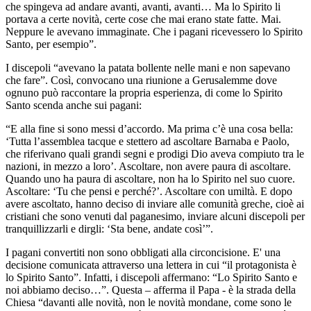
che spingeva ad andare avanti, avanti, avanti… Ma lo Spirito li
portava a certe novità, certe cose che mai erano state fatte. Mai.
Neppure le avevano immaginate. Che i pagani ricevessero lo Spirito
Santo, per esempio”.
I discepoli “avevano la patata bollente nelle mani e non sapevano
che fare”. Così, convocano una riunione a Gerusalemme dove
ognuno può raccontare la propria esperienza, di come lo Spirito
Santo scenda anche sui pagani:
“E alla fine si sono messi d’accordo. Ma prima c’è una cosa bella:
‘Tutta l’assemblea tacque e stettero ad ascoltare Barnaba e Paolo,
che riferivano quali grandi segni e prodigi Dio aveva compiuto tra le
nazioni, in mezzo a loro’. Ascoltare, non avere paura di ascoltare.
Quando uno ha paura di ascoltare, non ha lo Spirito nel suo cuore.
Ascoltare: ‘Tu che pensi e perché?’. Ascoltare con umiltà. E dopo
avere ascoltato, hanno deciso di inviare alle comunità greche, cioè ai
cristiani che sono venuti dal paganesimo, inviare alcuni discepoli per
tranquillizzarli e dirgli: ‘Sta bene, andate così’”.
I pagani convertiti non sono obbligati alla circoncisione. E' una
decisione comunicata attraverso una lettera in cui “il protagonista è
lo Spirito Santo”. Infatti, i discepoli affermano: “Lo Spirito Santo e
noi abbiamo deciso…”. Questa – afferma il Papa - è la strada della
Chiesa “davanti alle novità, non le novità mondane, come sono le