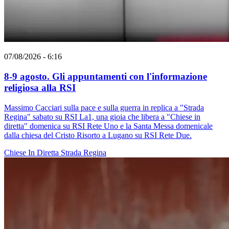
07/08/2026 - 6:16
8-9 agosto. Gli appuntamenti con l'informazione
religiosa alla RSI
Massimo Cacciari sulla pace e sulla guerra in replica a "Strada
Regina" sabato su RSI La1, una gioia che libera a "Chiese in
diretta" domenica su RSI Rete Uno e la Santa Messa domenicale
dalla chiesa del Cristo Risorto a Lugano su RSI Rete Due.
Chiese In Diretta
Strada Regina