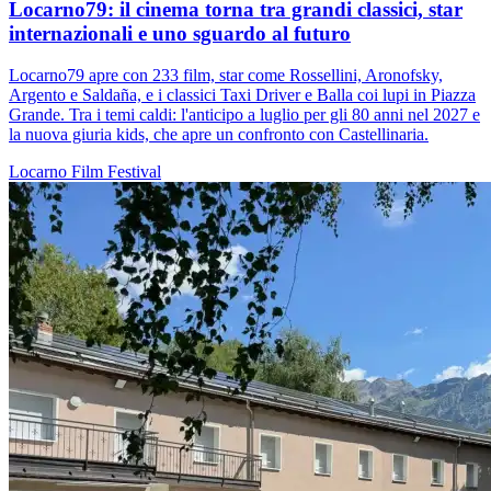
Locarno79: il cinema torna tra grandi classici, star
internazionali e uno sguardo al futuro
Locarno79 apre con 233 film, star come Rossellini, Aronofsky,
Argento e Saldaña, e i classici Taxi Driver e Balla coi lupi in Piazza
Grande. Tra i temi caldi: l'anticipo a luglio per gli 80 anni nel 2027 e
la nuova giuria kids, che apre un confronto con Castellinaria.
Locarno
Film
Festival