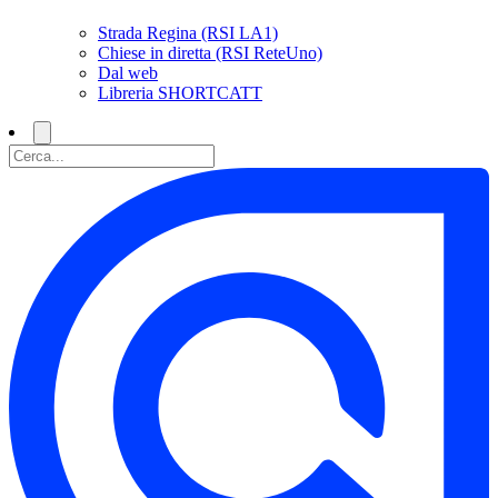
Strada Regina (RSI LA1)
Chiese in diretta (RSI ReteUno)
Dal web
Libreria SHORTCATT