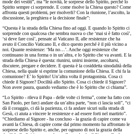
mode dei vestiti”, ma “le novità, le sorprese dello Spirito, perché lo
Spirito sempre ci sorprende. E come risolve la Chiesa questo? Come
affronta questi problemi, per risolverli? Con la riunione, l’ascolto, la
discussione, la preghiera e la decisione finale”:
“Questa è la strada della Chiesa fino ad oggi. E quando lo Spirito ci
sorprende con qualcosa che sembra nuova o che ‘mai si è fatto così’,
‘si deve fare così’, pensate al Vaticano II, alle resistenze che ha
avuto il Concilio Vaticano II, e dico questo perché è il più vicino a
noi. Quante resistenze: ‘Ma no…’. Anche oggi resistenze che
continuano in una forma o in un’altra, e lo Spirito che va avanti. E la
strada della Chiesa è questa: riunirsi, unirsi insieme, ascoltarsi,
discutere, pregare e decidere. E questa è la cosiddetta sinodalità della
Chiesa, nella quale si esprime la comunione della Chiesa. E chi fa la
comunione? E’ lo Spirito! Un’altra volta il protagonista. Cosa ci
chiede il Signore? Docilità allo Spirito. Cosa ci chiede il Signore?
Non avere paura, quando vediamo che è lo Spirito che ci chiama”.
“Lo Spirito - rileva il Papa - delle volte ci ferma”, come ha fatto con
San Paolo, per farci andare da un’altra parte, “non ci lascia soli”, “ci
dà il coraggio, ci dà la pazienza, ci fa andare sicuri sulla strada di
Gesù, ci aiuta a vincere le resistenze e ad essere forti nel martirio”.
“Chiediamo al Signore - ha concluso - la grazia di capire come va
avanti la Chiesa, di capire come dal primo momento ha affrontato le
sorprese dello Spirito e, anche, per ognuno di noi la grazia della