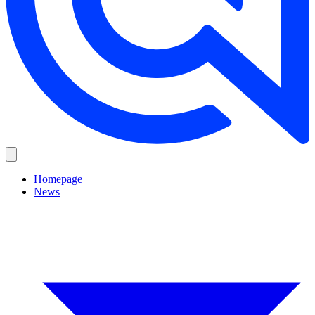
Homepage
News