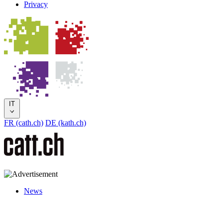
Privacy
IT
FR (cath.ch)
DE (kath.ch)
News