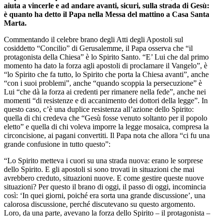
aiuta a vincerle e ad andare avanti, sicuri, sulla strada di Gesù:
è quanto ha detto il Papa nella Messa del mattino a Casa Santa
Marta.
Commentando il celebre brano degli Atti degli Apostoli sul
cosiddetto “Concilio” di Gerusalemme, il Papa osserva che “il
protagonista della Chiesa” è lo Spirito Santo. “E’ Lui che dal primo
momento ha dato la forza agli apostoli di proclamare il Vangelo”, è
“lo Spirito che fa tutto, lo Spirito che porta la Chiesa avanti”, anche
“con i suoi problemi”, anche “quando scoppia la persecuzione” è
Lui “che dà la forza ai credenti per rimanere nella fede”, anche nei
momenti “di resistenze e di accanimento dei dottori della legge”. In
questo caso, c’è una duplice resistenza all’azione dello Spirito:
quella di chi credeva che “Gesù fosse venuto soltanto per il popolo
eletto” e quella di chi voleva imporre la legge mosaica, compresa la
circoncisione, ai pagani convertiti. Il Papa nota che allora “ci fu una
grande confusione in tutto questo”:
“Lo Spirito metteva i cuori su una strada nuova: erano le sorprese
dello Spirito. E gli apostoli si sono trovati in situazioni che mai
avrebbero creduto, situazioni nuove. E come gestire queste nuove
situazioni? Per questo il brano di oggi, il passo di oggi, incomincia
così: ‘In quei giorni, poiché era sorta una grande discussione’, una
calorosa discussione, perché discutevano su questo argomento.
Loro, da una parte, avevano la forza dello Spirito – il protagonista –