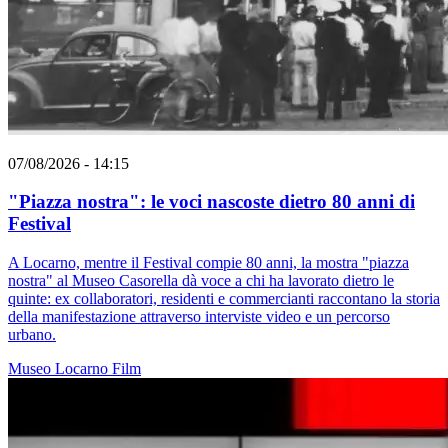
07/08/2026 - 14:15
"Piazza nostra": le voci nascoste dietro 80 anni di
Festival
A Locarno, mentre il Festival compie 80 anni, la mostra "piazza
nostra" al Museo Casorella dà voce a chi ha lavorato dietro le
quinte: ex collaboratori, residenti e commercianti raccontano la storia
della manifestazione attraverso interviste video e un percorso
urbano.
Museo
Locarno
Film