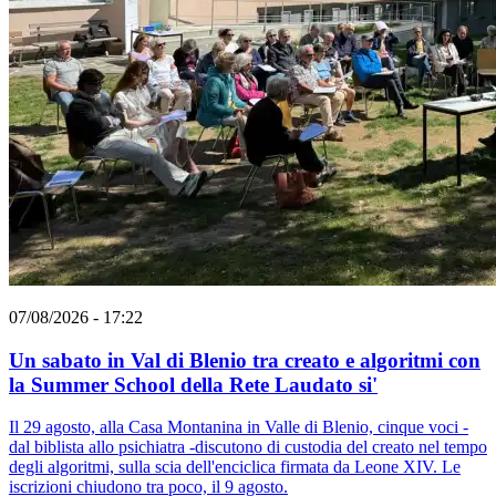
07/08/2026 - 17:22
Un sabato in Val di Blenio tra creato e algoritmi con
la Summer School della Rete Laudato si'
Il 29 agosto, alla Casa Montanina in Valle di Blenio, cinque voci -
dal biblista allo psichiatra -discutono di custodia del creato nel tempo
degli algoritmi, sulla scia dell'enciclica firmata da Leone XIV. Le
iscrizioni chiudono tra poco, il 9 agosto.