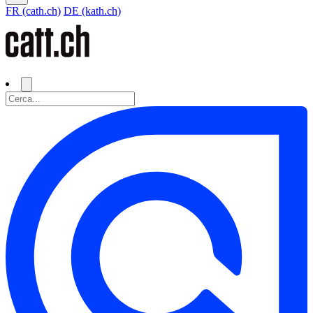
FR (cath.ch)
DE (kath.ch)