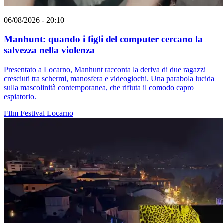
06/08/2026 - 20:10
Manhunt: quando i figli del computer cercano la
salvezza nella violenza
Presentato a Locarno, Manhunt racconta la deriva di due ragazzi
cresciuti tra schermi, manosfera e videogiochi. Una parabola lucida
sulla mascolinità contemporanea, che rifiuta il comodo capro
espiatorio.
Film
Festival
Locarno