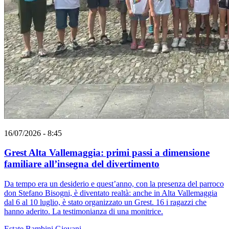
16/07/2026 - 8:45
Grest Alta Vallemaggia: primi passi a dimensione
familiare all’insegna del divertimento
Da tempo era un desiderio e quest’anno, con la presenza del parroco
don Stefano Bisogni, è diventato realtà: anche in Alta Vallemaggia
dal 6 al 10 luglio, è stato organizzato un Grest. 16 i ragazzi che
hanno aderito. La testimonianza di una monitrice.
Estate
Bambini
Giovani