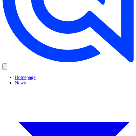
Homepage
News