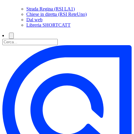
Strada Regina (RSI LA1)
Chiese in diretta (RSI ReteUno)
Dal web
Libreria SHORTCATT