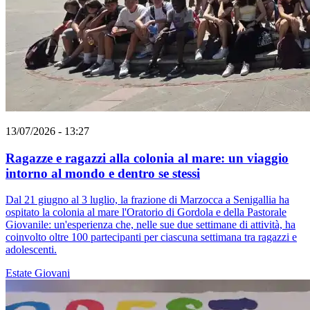
13/07/2026 - 13:27
Ragazze e ragazzi alla colonia al mare: un viaggio
intorno al mondo e dentro se stessi
Dal 21 giugno al 3 luglio, la frazione di Marzocca a Senigallia ha
ospitato la colonia al mare l'Oratorio di Gordola e della Pastorale
Giovanile: un'esperienza che, nelle sue due settimane di attività, ha
coinvolto oltre 100 partecipanti per ciascuna settimana tra ragazzi e
adolescenti.
Estate
Giovani