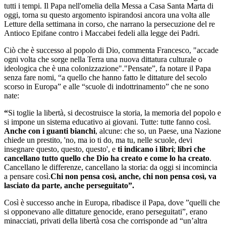
tutti i tempi. Il Papa nell'omelia della Messa a Casa Santa Marta di
oggi, torna su questo argomento ispirandosi ancora una volta alle
Letture della settimana in corso, che narrano la persecuzione del re
Antioco Epifane contro i Maccabei fedeli alla legge dei Padri.
Ciò che è successo al popolo di Dio, commenta Francesco, "accade
ogni volta che sorge nella Terra una nuova dittatura culturale o
ideologica che è una colonizzazione"."Pensate”, fa notare il Papa
senza fare nomi, “a quello che hanno fatto le dittature del secolo
scorso in Europa” e alle “scuole di indottrinamento” che ne sono
nate:
“
Si toglie la libertà, si decostruisce la storia, la memoria del popolo e
si impone un sistema educativo ai giovani. Tutte: tutte fanno così.
Anche con i guanti bianchi
, alcune: che so, un Paese, una Nazione
chiede un prestito, 'no, ma io ti do, ma tu, nelle scuole, devi
insegnare questo, questo, questo', e
ti indicano i libri
;
libri che
cancellano tutto quello che Dio ha creato e come lo ha creato
.
Cancellano le differenze, cancellano la storia: da oggi si incomincia
a pensare così.
Chi non pensa così, anche, chi non pensa così, va
lasciato da parte, anche perseguitato”.
Così è successo anche in Europa, ribadisce il Papa, dove ”quelli che
si opponevano alle dittature genocide, erano perseguitati”, erano
minacciati, privati della libertà cosa che corrisponde ad “un’altra