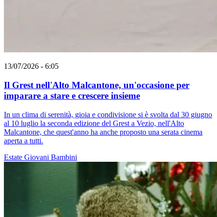
13/07/2026 - 6:05
Il Grest nell'Alto Malcantone, un'occasione per
imparare a stare e crescere insieme
In un clima di serenità, gioia e condivisione si è svolta dal 30 giugno
al 10 luglio la seconda edizione del Grest a Vezio, nell'Alto
Malcantone, che quest'anno ha anche proposto una serata cinema
aperta a tutti.
Estate
Giovani
Bambini