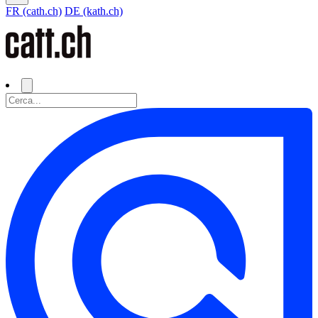
FR (cath.ch)
DE (kath.ch)