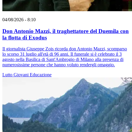
04/08/2026 - 8:10
Don Antonio Mazzi, il traghettatore del Duemila con
la flotta di Exodus
Il giornalista Giuseppe Zois ricorda don Antonio Mazzi, scomparso
lo scorso 31 luglio all'età di 96 anni. Il funerale si è celebrato il 3
agosto nella Basilica di Sant'Ambrogio di Milano alla presenza di
numerosissime persone che hanno voluto rendergli omaggio.
Lutto
Giovani
Educazione