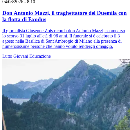
04/08/2026 - 8:10
Don Antonio Mazzi, il traghettatore del Duemila con
la flotta di Exodus
Il giornalista Giuseppe Zois ricorda don Antonio Mazzi, scomparso
lo scorso 31 luglio all'età di 96 anni. Il funerale si è celebrato il 3
agosto nella Basilica di Sant'Ambrogio di Milano alla presenza di
numerosissime persone che hanno voluto rendergli omaggio.
Lutto
Giovani
Educazione