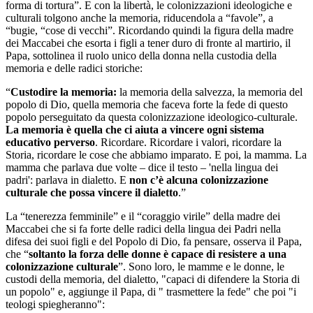
forma di tortura”. E con la libertà, le colonizzazioni ideologiche e
culturali tolgono anche la memoria, riducendola a “favole”, a
“bugie, “cose di vecchi”. Ricordando quindi la figura della madre
dei Maccabei che esorta i figli a tener duro di fronte al martirio, il
Papa, sottolinea il ruolo unico della donna nella custodia della
memoria e delle radici storiche:
“
Custodire la memoria:
la memoria della salvezza, la memoria del
popolo di Dio, quella memoria che faceva forte la fede di questo
popolo perseguitato da questa colonizzazione ideologico-culturale.
La memoria è quella che ci aiuta a vincere ogni sistema
educativo perverso
. Ricordare. Ricordare i valori, ricordare la
Storia, ricordare le cose che abbiamo imparato. E poi, la mamma. La
mamma che parlava due volte – dice il testo – 'nella lingua dei
padri': parlava in dialetto. E
non c’è alcuna colonizzazione
culturale che possa vincere il dialetto
.”
La “tenerezza femminile” e il “coraggio virile” della madre dei
Maccabei che si fa forte delle radici della lingua dei Padri nella
difesa dei suoi figli e del Popolo di Dio, fa pensare, osserva il Papa,
che “
soltanto la forza delle donne è capace di resistere a una
colonizzazione culturale
”. Sono loro, le mamme e le donne, le
custodi della memoria, del dialetto, "capaci di difendere la Storia di
un popolo" e, aggiunge il Papa, di " trasmettere la fede" che poi "i
teologi spiegheranno":