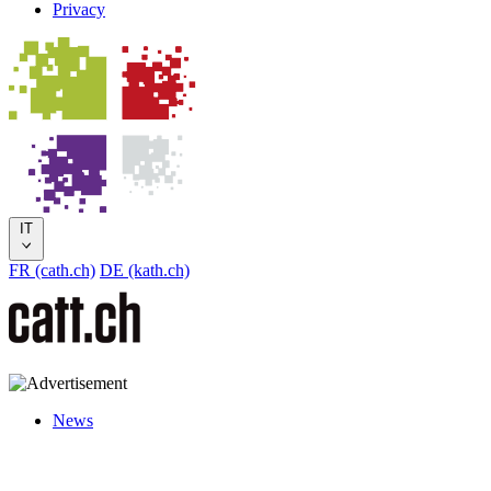
Privacy
IT
FR (cath.ch)
DE (kath.ch)
News