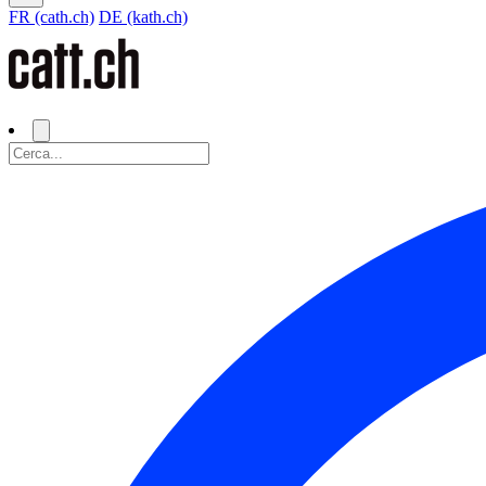
FR (cath.ch)
DE (kath.ch)